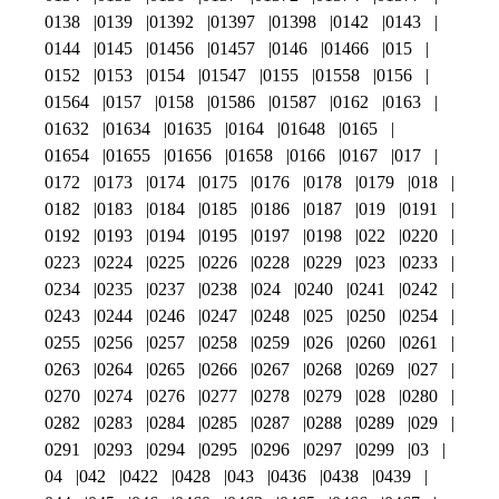
0138
0139
01392
01397
01398
0142
0143
0144
0145
01456
01457
0146
01466
015
0152
0153
0154
01547
0155
01558
0156
01564
0157
0158
01586
01587
0162
0163
01632
01634
01635
0164
01648
0165
01654
01655
01656
01658
0166
0167
017
0172
0173
0174
0175
0176
0178
0179
018
0182
0183
0184
0185
0186
0187
019
0191
0192
0193
0194
0195
0197
0198
022
0220
0223
0224
0225
0226
0228
0229
023
0233
0234
0235
0237
0238
024
0240
0241
0242
0243
0244
0246
0247
0248
025
0250
0254
0255
0256
0257
0258
0259
026
0260
0261
0263
0264
0265
0266
0267
0268
0269
027
0270
0274
0276
0277
0278
0279
028
0280
0282
0283
0284
0285
0287
0288
0289
029
0291
0293
0294
0295
0296
0297
0299
03
04
042
0422
0428
043
0436
0438
0439