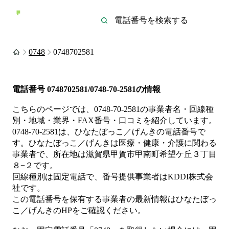
0748
0748702581
電話番号
0748702581/0748-70-2581
の情報
こちらのページでは、
0748-70-2581
の事業者名・回線種
別・地域・業界・FAX番号・口コミを紹介しています。
0748-70-2581
は、
ひなたぼっこ／げんき
の電話番号で
す。
ひなたぼっこ／げんきは
医療・健康・介護
に関わる
事業者
で、所在地は滋賀県甲賀市甲南町希望ケ丘３丁目
８−２
です。
回線種別は
固定電話
で、番号提供事業者は
KDDI株式会
社
です。
この電話番号を保有する事業者の最新情報は
ひなたぼっ
こ／げんき
のHP
をご確認ください。