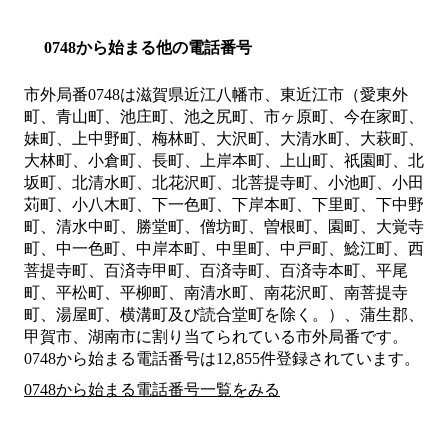
0748から始まる他の電話番号
市外局番
0748
は
滋賀県近江八幡市、東近江市（愛東外
町、青山町、池庄町、池之尻町、市ヶ原町、今在家町、
妹町、上中野町、梅林町、大沢町、大清水町、大萩町、
大林町、小倉町、長町、上岸本町、上山町、祇園町、北
坂町、北清水町、北花沢町、北菩提寺町、小池町、小田
苅町、小八木町、下一色町、下岸本町、下里町、下中野
町、清水中町、勝堂町、僧坊町、曽根町、園町、大覚寺
町、中一色町、中岸本町、中里町、中戸町、鯰江町、西
菩提寺町、百済寺甲町、百済寺町、百済寺本町、平尾
町、平松町、平柳町、南清水町、南花沢町、南菩提寺
町、湯屋町、横溝町及び読合堂町を除く。）、蒲生郡、
甲賀市、湖南市
に割り当てられている市外局番です。
0748から始まる電話番号は12,855件登録されています。
0748から始まる電話番号一覧をみる