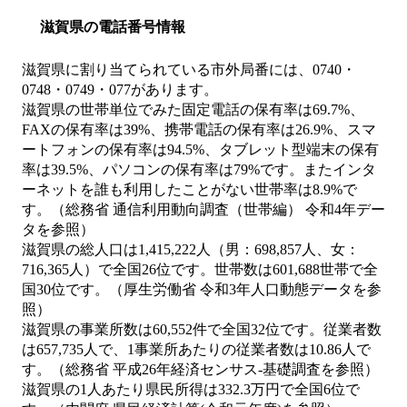
滋賀県の電話番号情報
滋賀県に割り当てられている市外局番には、0740・
0748・0749・077があります。
滋賀県の世帯単位でみた固定電話の保有率は69.7%、
FAXの保有率は39%、携帯電話の保有率は26.9%、スマ
ートフォンの保有率は94.5%、タブレット型端末の保有
率は39.5%、パソコンの保有率は79%です。またインタ
ーネットを誰も利用したことがない世帯率は8.9%で
す。（総務省 通信利用動向調査（世帯編） 令和4年デー
タを参照）
滋賀県の総人口は1,415,222人（男：698,857人、女：
716,365人）で全国26位です。世帯数は601,688世帯で全
国30位です。（厚生労働省 令和3年人口動態データを参
照）
滋賀県の事業所数は60,552件で全国32位です。従業者数
は657,735人で、1事業所あたりの従業者数は10.86人で
す。（総務省 平成26年経済センサス‐基礎調査を参照）
滋賀県の1人あたり県民所得は332.3万円で全国6位で