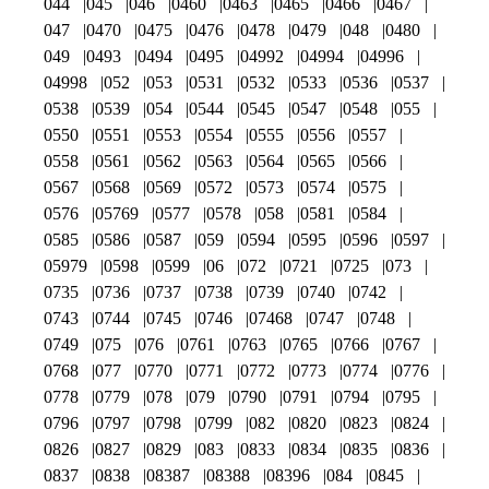
044
045
046
0460
0463
0465
0466
0467
047
0470
0475
0476
0478
0479
048
0480
049
0493
0494
0495
04992
04994
04996
04998
052
053
0531
0532
0533
0536
0537
0538
0539
054
0544
0545
0547
0548
055
0550
0551
0553
0554
0555
0556
0557
0558
0561
0562
0563
0564
0565
0566
0567
0568
0569
0572
0573
0574
0575
0576
05769
0577
0578
058
0581
0584
0585
0586
0587
059
0594
0595
0596
0597
05979
0598
0599
06
072
0721
0725
073
0735
0736
0737
0738
0739
0740
0742
0743
0744
0745
0746
07468
0747
0748
0749
075
076
0761
0763
0765
0766
0767
0768
077
0770
0771
0772
0773
0774
0776
0778
0779
078
079
0790
0791
0794
0795
0796
0797
0798
0799
082
0820
0823
0824
0826
0827
0829
083
0833
0834
0835
0836
0837
0838
08387
08388
08396
084
0845