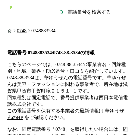
0748
0748883534
電話番号
0748883534/0748-88-3534
の情報
こちらのページでは、
0748-88-3534
の事業者名・回線種
別・地域・業界・FAX番号・口コミを紹介しています。
0748-88-3534
は、
華ゆうぜん
の電話番号です。
華ゆうぜ
んは
美容・ファッション
に関わる事業者
で、所在地は滋
賀県甲賀市甲賀町滝２１５１−１
です。
回線種別は
固定電話
で、番号提供事業者は
西日本電信電
話株式会社
です。
この電話番号を保有する事業者の最新情報は
華ゆうぜ
ん
のHP
をご確認ください。
なお、固定電話番号「
0748
」を取得したい場合には、
固