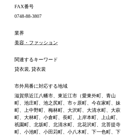
FAX番号
0748-88-3807
業界
美容・ファッション
関連するキーワード
貸衣裳, 貸衣裳
市外局番に対応する地域
滋賀県近江八幡市、東近江市（愛東外町、青山
町、池庄町、池之尻町、市ヶ原町、今在家町、妹
町、上中野町、梅林町、大沢町、大清水町、大萩
町、大林町、小倉町、長町、上岸本町、上山町、
祇園町、北坂町、北清水町、北花沢町、北菩提寺
町、小池町、小田苅町、小八木町、下一色町、下