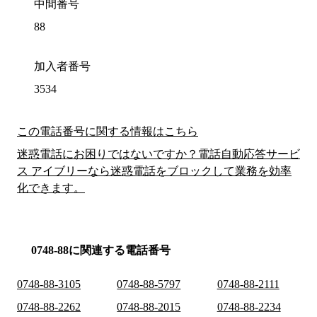
中間番号
88
加入者番号
3534
この電話番号に関する情報はこちら
迷惑電話にお困りではないですか？電話自動応答サービ
ス アイブリーなら迷惑電話をブロックして業務を効率
化できます。
0748-88に関連する電話番号
0748-88-3105
0748-88-5797
0748-88-2111
0748-88-2262
0748-88-2015
0748-88-2234