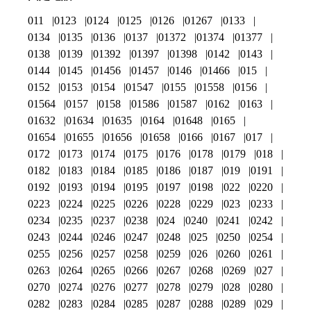
011
0123
0124
0125
0126
01267
0133
0134
0135
0136
0137
01372
01374
01377
0138
0139
01392
01397
01398
0142
0143
0144
0145
01456
01457
0146
01466
015
0152
0153
0154
01547
0155
01558
0156
01564
0157
0158
01586
01587
0162
0163
01632
01634
01635
0164
01648
0165
01654
01655
01656
01658
0166
0167
017
0172
0173
0174
0175
0176
0178
0179
018
0182
0183
0184
0185
0186
0187
019
0191
0192
0193
0194
0195
0197
0198
022
0220
0223
0224
0225
0226
0228
0229
023
0233
0234
0235
0237
0238
024
0240
0241
0242
0243
0244
0246
0247
0248
025
0250
0254
0255
0256
0257
0258
0259
026
0260
0261
0263
0264
0265
0266
0267
0268
0269
027
0270
0274
0276
0277
0278
0279
028
0280
0282
0283
0284
0285
0287
0288
0289
029