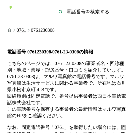
0761
0761230308
電話番号
0761230308/0761-23-0308
の情報
こちらのページでは、
0761-23-0308
の事業者名・回線種
別・地域・業界・FAX番号・口コミを紹介しています。
0761-23-0308
は、
マルワ写真館
の電話番号です。
マルワ
写真館は
生活サービス
に関わる事業者
で、所在地は石川
県小松市京町４３
です。
回線種別は
固定電話
で、番号提供事業者は
西日本電信電
話株式会社
です。
この電話番号を保有する事業者の最新情報は
マルワ写真
館
のHP
をご確認ください。
なお、固定電話番号「
0761
」を取得したい場合には、
固