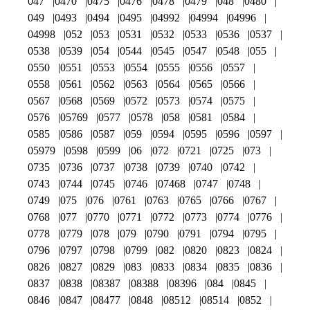
047
0470
0475
0476
0478
0479
048
0480
049
0493
0494
0495
04992
04994
04996
04998
052
053
0531
0532
0533
0536
0537
0538
0539
054
0544
0545
0547
0548
055
0550
0551
0553
0554
0555
0556
0557
0558
0561
0562
0563
0564
0565
0566
0567
0568
0569
0572
0573
0574
0575
0576
05769
0577
0578
058
0581
0584
0585
0586
0587
059
0594
0595
0596
0597
05979
0598
0599
06
072
0721
0725
073
0735
0736
0737
0738
0739
0740
0742
0743
0744
0745
0746
07468
0747
0748
0749
075
076
0761
0763
0765
0766
0767
0768
077
0770
0771
0772
0773
0774
0776
0778
0779
078
079
0790
0791
0794
0795
0796
0797
0798
0799
082
0820
0823
0824
0826
0827
0829
083
0833
0834
0835
0836
0837
0838
08387
08388
08396
084
0845
0846
0847
08477
0848
08512
08514
0852