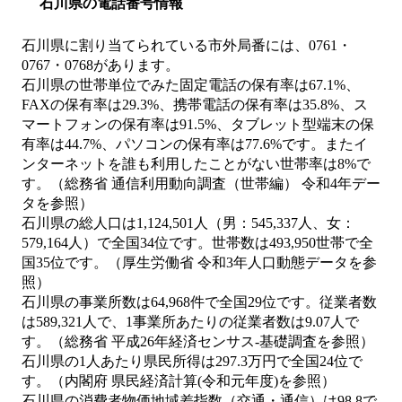
石川県の電話番号情報
石川県に割り当てられている市外局番には、0761・
0767・0768があります。
石川県の世帯単位でみた固定電話の保有率は67.1%、
FAXの保有率は29.3%、携帯電話の保有率は35.8%、ス
マートフォンの保有率は91.5%、タブレット型端末の保
有率は44.7%、パソコンの保有率は77.6%です。またイ
ンターネットを誰も利用したことがない世帯率は8%で
す。（総務省 通信利用動向調査（世帯編） 令和4年デー
タを参照）
石川県の総人口は1,124,501人（男：545,337人、女：
579,164人）で全国34位です。世帯数は493,950世帯で全
国35位です。（厚生労働省 令和3年人口動態データを参
照）
石川県の事業所数は64,968件で全国29位です。従業者数
は589,321人で、1事業所あたりの従業者数は9.07人で
す。（総務省 平成26年経済センサス‐基礎調査を参照）
石川県の1人あたり県民所得は297.3万円で全国24位で
す。（内閣府 県民経済計算(令和元年度)を参照）
石川県の消費者物価地域差指数（交通・通信）は98.8で