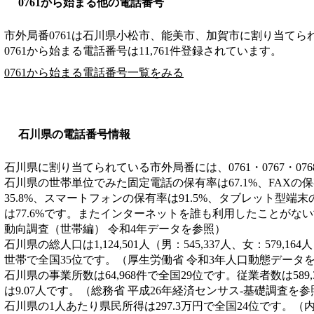
0761から始まる他の電話番号
市外局番
0761
は
石川県小松市、能美市、加賀市
に割り当てら
0761から始まる電話番号は11,761件登録されています。
0761から始まる電話番号一覧をみる
石川県の電話番号情報
石川県に割り当てられている市外局番には、0761・0767・07
石川県の世帯単位でみた固定電話の保有率は67.1%、FAXの保
35.8%、スマートフォンの保有率は91.5%、タブレット型端末
は77.6%です。またインターネットを誰も利用したことがない
動向調査（世帯編） 令和4年データを参照）
石川県の総人口は1,124,501人（男：545,337人、女：579,16
世帯で全国35位です。（厚生労働省 令和3年人口動態データ
石川県の事業所数は64,968件で全国29位です。従業者数は589
は9.07人です。（総務省 平成26年経済センサス‐基礎調査を参
石川県の1人あたり県民所得は297.3万円で全国24位です。（