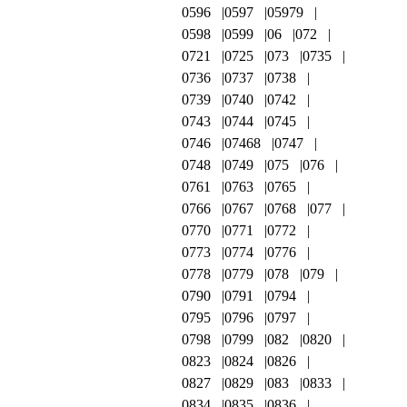
0596
0597
05979
0598
0599
06
072
0721
0725
073
0735
0736
0737
0738
0739
0740
0742
0743
0744
0745
0746
07468
0747
0748
0749
075
076
0761
0763
0765
0766
0767
0768
077
0770
0771
0772
0773
0774
0776
0778
0779
078
079
0790
0791
0794
0795
0796
0797
0798
0799
082
0820
0823
0824
0826
0827
0829
083
0833
0834
0835
0836