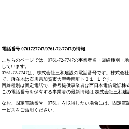
電話番号
0761727747/0761-72-7747
の情報
こちらのページでは、
0761-72-7747
の事業者名・回線種別・地
しています。
0761-72-7747
は、
株式会社三和建設
の電話番号です。
株式会社
で、所在地は石川県加賀市大聖寺南町ト３１−１
です。
回線種別は
固定電話
で、番号提供事業者は
西日本電信電話株
この電話番号を保有する事業者の最新情報は
株式会社三和建
なお、固定電話番号「
0761
」を取得したい場合には、
固定電
ービス
をご活用ください。