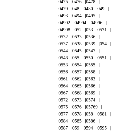
0475
0476
0478
0479
048
0480
049
0493
0494
0495
04992
04994
04996
04998
052
053
0531
0532
0533
0536
0537
0538
0539
054
0544
0545
0547
0548
055
0550
0551
0553
0554
0555
0556
0557
0558
0561
0562
0563
0564
0565
0566
0567
0568
0569
0572
0573
0574
0575
0576
05769
0577
0578
058
0581
0584
0585
0586
0587
059
0594
0595