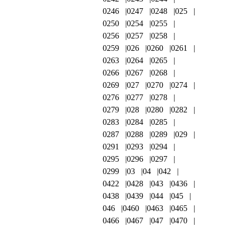
0246
0247
0248
025
0250
0254
0255
0256
0257
0258
0259
026
0260
0261
0263
0264
0265
0266
0267
0268
0269
027
0270
0274
0276
0277
0278
0279
028
0280
0282
0283
0284
0285
0287
0288
0289
029
0291
0293
0294
0295
0296
0297
0299
03
04
042
0422
0428
043
0436
0438
0439
044
045
046
0460
0463
0465
0466
0467
047
0470