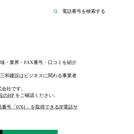
域・業界・FAX番号・口コミを紹介
三和建設は
ビジネス
に関わる事業者
式会社
です。
設
のHP
をご確認ください。
話番号「
0761
」を取得できるIP電話サ