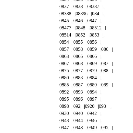
0837
0838
08387
08388
08396
084
0845
0846
0847
08477
0848
08512
08514
0852
0853
0854
0855
0856
0857
0858
0859
086
0863
0865
0866
0867
0868
0869
087
0875
0877
0879
088
0880
0883
0884
0885
0887
0889
089
0892
0893
0894
0895
0896
0897
0898
092
0920
093
0930
0940
0942
0943
0944
0946
0947
0948
0949
095