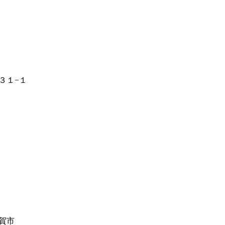
３１−１
賀市