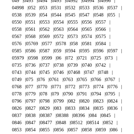
049
0493
0494
0495
04992
04994
04996
04998
052
053
0531
0532
0533
0536
0537
0538
0539
054
0544
0545
0547
0548
055
0550
0551
0553
0554
0555
0556
0557
0558
0561
0562
0563
0564
0565
0566
0567
0568
0569
0572
0573
0574
0575
0576
05769
0577
0578
058
0581
0584
0585
0586
0587
059
0594
0595
0596
0597
05979
0598
0599
06
072
0721
0725
073
0735
0736
0737
0738
0739
0740
0742
0743
0744
0745
0746
07468
0747
0748
0749
075
076
0761
0763
0765
0766
0767
0768
077
0770
0771
0772
0773
0774
0776
0778
0779
078
079
0790
0791
0794
0795
0796
0797
0798
0799
082
0820
0823
0824
0826
0827
0829
083
0833
0834
0835
0836
0837
0838
08387
08388
08396
084
0845
0846
0847
08477
0848
08512
08514
0852
0853
0854
0855
0856
0857
0858
0859
086