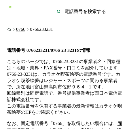
0766
0766233231
電話番号
0766233231/0766-23-3231
の情報
こちらのページでは、
0766-23-3231
の事業者名・回線種
別・地域・業界・FAX番号・口コミを紹介しています。
0766-23-3231
は、
カラオケ喫茶絵夢
の電話番号です。
カ
ラオケ喫茶絵夢は
レジャー・スポーツ
に関わる事業者
で、所在地は富山県高岡市佐野９６４−１
です。
回線種別は
固定電話
で、番号提供事業者は
西日本電信電
話株式会社
です。
この電話番号を保有する事業者の最新情報は
カラオケ喫
茶絵夢
のHP
をご確認ください。
なお、固定電話番号「
0766
」を取得したい場合には、
固