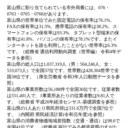
富山県に割り当てられている市外局番には、076・
0763・0765・0766があります。
富山県の世帯単位でみた固定電話の保有率は76.1%、
FAXの保有率は31.5%、携帯電話の保有率は38.2%、ス
マートフォンの保有率は93.3%、タブレット型端末の保
有率は41.8%、パソコンの保有率は78.1%です。またイ
ンターネットを誰も利用したことがない世帯率は6.3%
です。（総務省 通信利用動向調査（世帯編） 令和4年デ
ータを参照）
富山県の総人口は1,037,319人（男：504,246人、女：
533,073人）で全国37位です。世帯数は428,304世帯で全
国38位です。（厚生労働省 令和3年人口動態データを参
照）
富山県の事業所数は56,188件で全国36位です。従業者数
は551,401人で、1事業所あたりの従業者数は9.81人で
す。（総務省 平成26年経済センサス‐基礎調査を参照）
富山県の1人あたり県民所得は331.6万円で全国7位で
す。（内閣府 県民経済計算(令和元年度)を参照）
富山県の消費者物価地域差指数（交通・通信）は98.6で
全国41位です。（総務省 統計でみる都道府県のすがた