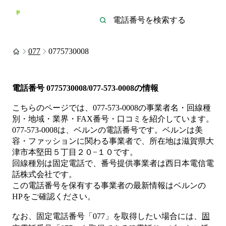
077
0775730008
電話番号
0775730008/077-573-0008
の情報
こちらのページでは、
077-573-0008
の事業者名・回線種
別・地域・業界・FAX番号・口コミを紹介しています。
077-573-0008
は、
ベルン
の電話番号です。
ベルンは
美
容・ファッション
に関わる事業者
で、所在地は滋賀県大
津市本堅田５丁目２０−１０
です。
回線種別は
固定電話
で、番号提供事業者は
西日本電信電
話株式会社
です。
この電話番号を保有する事業者の最新情報は
ベルン
の
HP
をご確認ください。
なお、固定電話番号「
077
」を取得したい場合には、
固