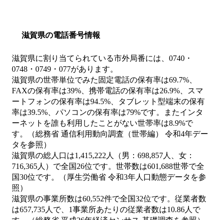
滋賀県の電話番号情報
滋賀県に割り当てられている市外局番には、0740・
0748・0749・077があります。
滋賀県の世帯単位でみた固定電話の保有率は69.7%、
FAXの保有率は39%、携帯電話の保有率は26.9%、スマ
ートフォンの保有率は94.5%、タブレット型端末の保有
率は39.5%、パソコンの保有率は79%です。またインタ
ーネットを誰も利用したことがない世帯率は8.9%で
す。（総務省 通信利用動向調査（世帯編） 令和4年デー
タを参照）
滋賀県の総人口は1,415,222人（男：698,857人、女：
716,365人）で全国26位です。世帯数は601,688世帯で全
国30位です。（厚生労働省 令和3年人口動態データを参
照）
滋賀県の事業所数は60,552件で全国32位です。従業者数
は657,735人で、1事業所あたりの従業者数は10.86人で