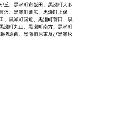
が丘、黒瀬町市飯田、黒瀬町大多
兼沢、黒瀬町兼広、黒瀬町上保
田、黒瀬町国近、黒瀬町菅田、黒
黒瀬町丸山、黒瀬町南方、黒瀬町
瀬楢原西、黒瀬楢原東及び黒瀬松