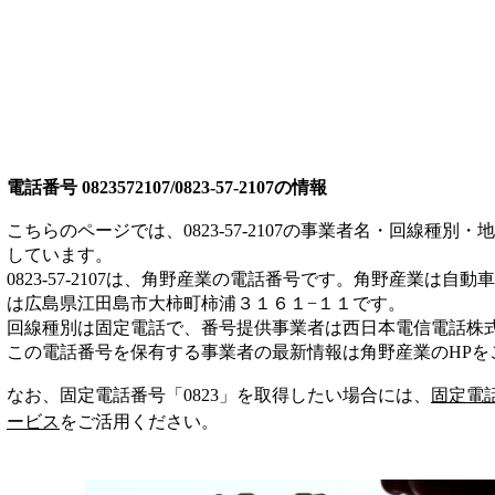
電話番号
0823572107/0823-57-2107
の情報
こちらのページでは、
0823-57-2107
の事業者名・回線種別・地
しています。
0823-57-2107
は、
角野産業
の電話番号です。
角野産業は
自動車
は広島県江田島市大柿町柿浦３１６１−１１
です。
回線種別は
固定電話
で、番号提供事業者は
西日本電信電話株
この電話番号を保有する事業者の最新情報は
角野産業
のHP
を
なお、固定電話番号「
0823
」を取得したい場合には、
固定電
ービス
をご活用ください。