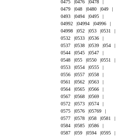
0475
0476
0478
0479
048
0480
049
0493
0494
0495
04992
04994
04996
04998
052
053
0531
0532
0533
0536
0537
0538
0539
054
0544
0545
0547
0548
055
0550
0551
0553
0554
0555
0556
0557
0558
0561
0562
0563
0564
0565
0566
0567
0568
0569
0572
0573
0574
0575
0576
05769
0577
0578
058
0581
0584
0585
0586
0587
059
0594
0595