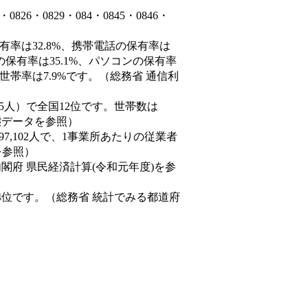
6・0829・084・0845・0846・
有率は32.8%、携帯電話の保有率は
の保有率は35.1%、パソコンの保有率
世帯率は7.9%です。（総務省 通信利
4,585人）で全国12位です。世帯数は
動態データを参照）
97,102人で、1事業所あたりの従業者
を参照）
内閣府 県民経済計算(令和元年度)を参
4位です。（総務省 統計でみる都道府