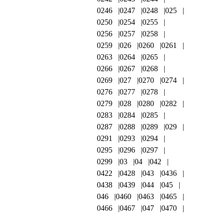
0246
0247
0248
025
0250
0254
0255
0256
0257
0258
0259
026
0260
0261
0263
0264
0265
0266
0267
0268
0269
027
0270
0274
0276
0277
0278
0279
028
0280
0282
0283
0284
0285
0287
0288
0289
029
0291
0293
0294
0295
0296
0297
0299
03
04
042
0422
0428
043
0436
0438
0439
044
045
046
0460
0463
0465
0466
0467
047
0470