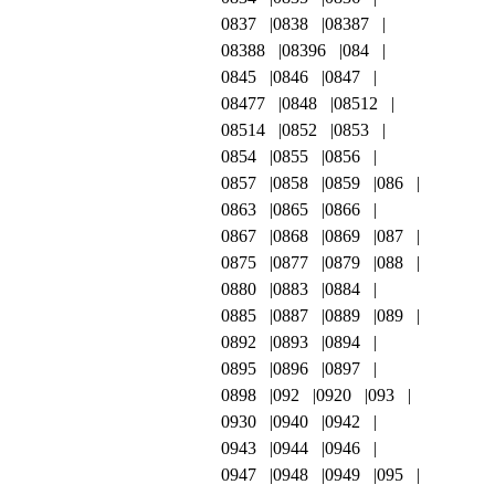
0837
0838
08387
08388
08396
084
0845
0846
0847
08477
0848
08512
08514
0852
0853
0854
0855
0856
0857
0858
0859
086
0863
0865
0866
0867
0868
0869
087
0875
0877
0879
088
0880
0883
0884
0885
0887
0889
089
0892
0893
0894
0895
0896
0897
0898
092
0920
093
0930
0940
0942
0943
0944
0946
0947
0948
0949
095