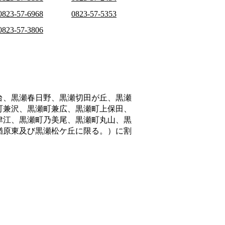
0823-57-6968
0823-57-5353
0823-57-3806
台、黒瀬春日野、黒瀬切田が丘、黒瀬
町兼沢、黒瀬町兼広、黒瀬町上保田、
津江、黒瀬町乃美尾、黒瀬町丸山、黒
楢原東及び黒瀬松ケ丘に限る。）
に割