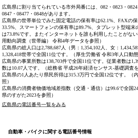
広島県に割り当てられている市外局番には、082・0823・0824・082
0847・08477・0848があります。
広島県の世帯単位でみた固定電話の保有率は62.1%、FAXの保
33.5%、スマートフォンの保有率は89.7%、タブレット型端末
は73.8%です。またインターネットを誰も利用したことがない
用動向調査（世帯編） 令和4年データを参照）
広島県の総人口は2,788,687人（男：1,354,102人、女：1,43
1,328,418世帯で全国11位です。（厚生労働省 令和3年人口
広島県の事業所数は138,703件で全国11位です。従業者数は1,3
数は10.07人です。（総務省 平成26年経済センサス‐基礎調査
広島県の1人あたり県民所得は315.3万円で全国12位です。（
照）
広島県の消費者物価地域差指数（交通・通信）は99.6で全国2
県のすがた2023を参照）
広島県の電話番号一覧をみる
自動車・バイクに関する電話番号情報