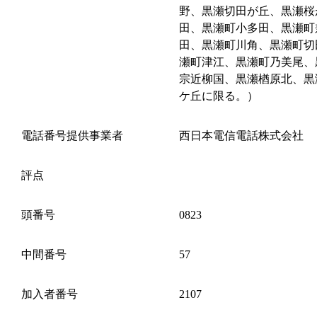
野、黒瀬切田が丘、黒瀬桜
田、黒瀬町小多田、黒瀬町
田、黒瀬町川角、黒瀬町切
瀬町津江、黒瀬町乃美尾、
宗近柳国、黒瀬楢原北、黒
ケ丘に限る。）
電話番号提供事業者
西日本電信電話株式会社
評点
頭番号
0823
中間番号
57
加入者番号
2107