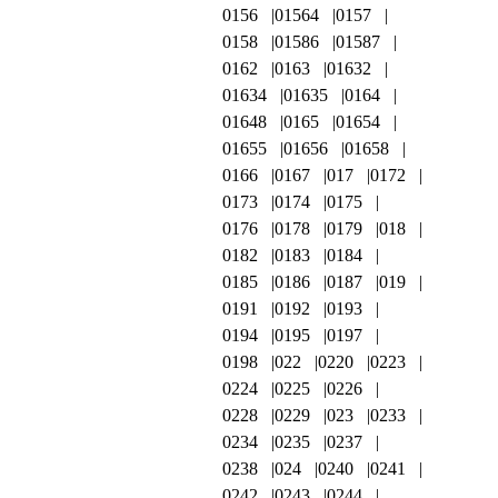
0156
01564
0157
0158
01586
01587
0162
0163
01632
01634
01635
0164
01648
0165
01654
01655
01656
01658
0166
0167
017
0172
0173
0174
0175
0176
0178
0179
018
0182
0183
0184
0185
0186
0187
019
0191
0192
0193
0194
0195
0197
0198
022
0220
0223
0224
0225
0226
0228
0229
023
0233
0234
0235
0237
0238
024
0240
0241
0242
0243
0244