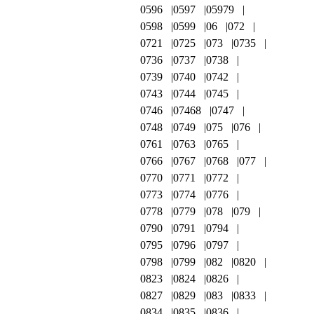
0596
0597
05979
0598
0599
06
072
0721
0725
073
0735
0736
0737
0738
0739
0740
0742
0743
0744
0745
0746
07468
0747
0748
0749
075
076
0761
0763
0765
0766
0767
0768
077
0770
0771
0772
0773
0774
0776
0778
0779
078
079
0790
0791
0794
0795
0796
0797
0798
0799
082
0820
0823
0824
0826
0827
0829
083
0833
0834
0835
0836