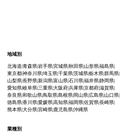
地域別
北海道
青森県
岩手県
宮城県
秋田県
山形県
福島県
東京都
神奈川県
埼玉県
千葉県
茨城県
栃木県
群馬県
山梨県
長野県
新潟県
富山県
石川県
福井県
静岡県
愛知県
岐阜県
三重県
大阪府
兵庫県
京都府
滋賀県
奈良県
和歌山県
鳥取県
島根県
岡山県
広島県
山口県
徳島県
香川県
愛媛県
高知県
福岡県
佐賀県
長崎県
熊本県
大分県
宮崎県
鹿児島県
沖縄県
業種別