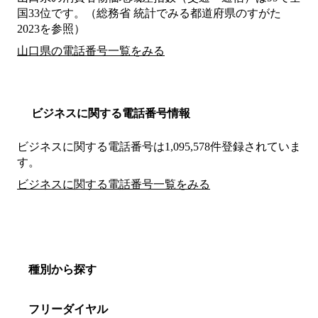
国33位です。（総務省 統計でみる都道府県のすがた
2023を参照）
山口県の電話番号一覧をみる
ビジネスに関する電話番号情報
ビジネスに関する電話番号は1,095,578件登録されていま
す。
ビジネスに関する電話番号一覧をみる
種別から探す
フリーダイヤル