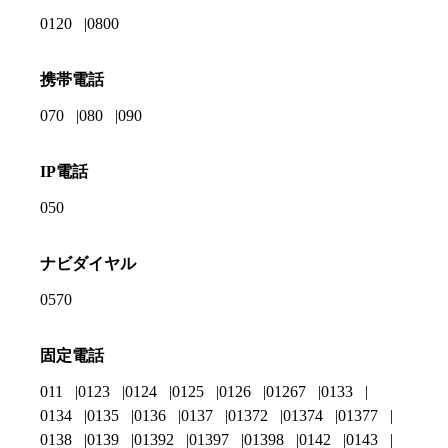
0120
0800
携帯電話
070
080
090
IP電話
050
ナビダイヤル
0570
固定電話
011
0123
0124
0125
0126
01267
0133
0134
0135
0136
0137
01372
01374
01377
0138
0139
01392
01397
01398
0142
0143