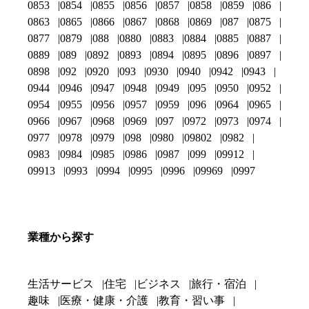
0853
0854
0855
0856
0857
0858
0859
086
0863
0865
0866
0867
0868
0869
087
0875
0877
0879
088
0880
0883
0884
0885
0887
0889
089
0892
0893
0894
0895
0896
0897
0898
092
0920
093
0930
0940
0942
0943
0944
0946
0947
0948
0949
095
0950
0952
0954
0955
0956
0957
0959
096
0964
0965
0966
0967
0968
0969
097
0972
0973
0974
0977
0978
0979
098
0980
09802
0982
0983
0984
0985
0986
0987
099
09912
09913
0993
0994
0995
0996
09969
0997
業種から探す
生活サービス
住宅
ビジネス
旅行・宿泊
趣味
医療・健康・介護
教育・習い事