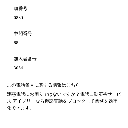
頭番号
0836
中間番号
88
加入者番号
3034
この電話番号に関する情報はこちら
迷惑電話にお困りではないですか？電話自動応答サービ
ス アイブリーなら迷惑電話をブロックして業務を効率
化できます。