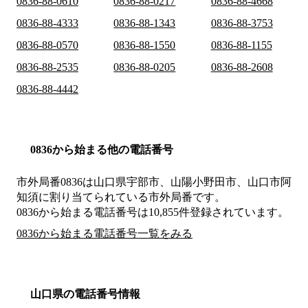
0836-88-0610
0836-88-0217
0836-88-4668
0836-88-4333
0836-88-1343
0836-88-3753
0836-88-0570
0836-88-1550
0836-88-1155
0836-88-2535
0836-88-0205
0836-88-2608
0836-88-4442
0836から始まる他の電話番号
市外局番
0836
は
山口県宇部市、山陽小野田市、山口市阿
知須
に割り当てられている市外局番です。
0836から始まる電話番号は10,855件登録されています。
0836から始まる電話番号一覧をみる
山口県の電話番号情報