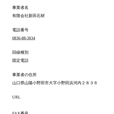
事業者名
有限会社新田石材
電話番号
0836-88-3034
回線種別
固定電話
事業者の住所
山口県山陽小野田市大字小野田浜河内２８３６
URL
FAX番号