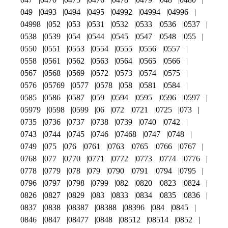
049
0493
0494
0495
04992
04994
04996
04998
052
053
0531
0532
0533
0536
0537
0538
0539
054
0544
0545
0547
0548
055
0550
0551
0553
0554
0555
0556
0557
0558
0561
0562
0563
0564
0565
0566
0567
0568
0569
0572
0573
0574
0575
0576
05769
0577
0578
058
0581
0584
0585
0586
0587
059
0594
0595
0596
0597
05979
0598
0599
06
072
0721
0725
073
0735
0736
0737
0738
0739
0740
0742
0743
0744
0745
0746
07468
0747
0748
0749
075
076
0761
0763
0765
0766
0767
0768
077
0770
0771
0772
0773
0774
0776
0778
0779
078
079
0790
0791
0794
0795
0796
0797
0798
0799
082
0820
0823
0824
0826
0827
0829
083
0833
0834
0835
0836
0837
0838
08387
08388
08396
084
0845
0846
0847
08477
0848
08512
08514
0852