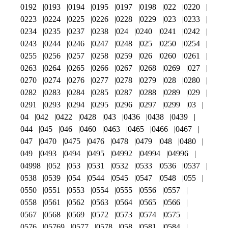
0192
0193
0194
0195
0197
0198
022
0220
0223
0224
0225
0226
0228
0229
023
0233
0234
0235
0237
0238
024
0240
0241
0242
0243
0244
0246
0247
0248
025
0250
0254
0255
0256
0257
0258
0259
026
0260
0261
0263
0264
0265
0266
0267
0268
0269
027
0270
0274
0276
0277
0278
0279
028
0280
0282
0283
0284
0285
0287
0288
0289
029
0291
0293
0294
0295
0296
0297
0299
03
04
042
0422
0428
043
0436
0438
0439
044
045
046
0460
0463
0465
0466
0467
047
0470
0475
0476
0478
0479
048
0480
049
0493
0494
0495
04992
04994
04996
04998
052
053
0531
0532
0533
0536
0537
0538
0539
054
0544
0545
0547
0548
055
0550
0551
0553
0554
0555
0556
0557
0558
0561
0562
0563
0564
0565
0566
0567
0568
0569
0572
0573
0574
0575
0576
05769
0577
0578
058
0581
0584