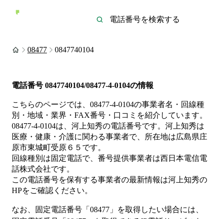
08477
0847740104
電話番号
0847740104/08477-4-0104
の情報
こちらのページでは、
08477-4-0104
の事業者名・回線種
別・地域・業界・FAX番号・口コミを紹介しています。
08477-4-0104
は、
河上知秀
の電話番号です。
河上知秀は
医療・健康・介護
に関わる事業者
で、所在地は広島県庄
原市東城町受原６５
です。
回線種別は
固定電話
で、番号提供事業者は
西日本電信電
話株式会社
です。
この電話番号を保有する事業者の最新情報は
河上知秀
の
HP
をご確認ください。
なお、固定電話番号「
08477
」を取得したい場合には、