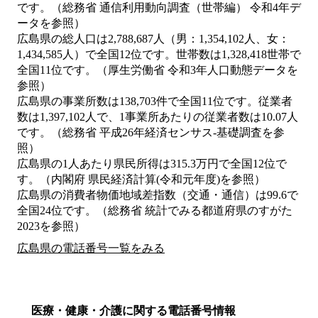
です。（総務省 通信利用動向調査（世帯編） 令和4年デ
ータを参照）
広島県の総人口は2,788,687人（男：1,354,102人、女：
1,434,585人）で全国12位です。世帯数は1,328,418世帯で
全国11位です。（厚生労働省 令和3年人口動態データを
参照）
広島県の事業所数は138,703件で全国11位です。従業者
数は1,397,102人で、1事業所あたりの従業者数は10.07人
です。（総務省 平成26年経済センサス‐基礎調査を参
照）
広島県の1人あたり県民所得は315.3万円で全国12位で
す。（内閣府 県民経済計算(令和元年度)を参照）
広島県の消費者物価地域差指数（交通・通信）は99.6で
全国24位です。（総務省 統計でみる都道府県のすがた
2023を参照）
広島県の電話番号一覧をみる
医療・健康・介護に関する電話番号情報