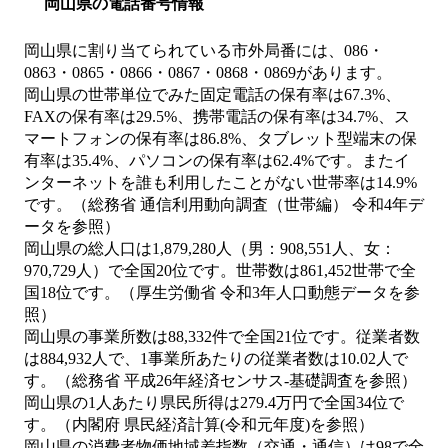
岡山県の電話番号情報
岡山県に割り当てられている市外局番には、086・
0863・0865・0866・0867・0868・0869があります。
岡山県の世帯単位でみた固定電話の保有率は67.3%、
FAXの保有率は29.5%、携帯電話の保有率は34.7%、ス
マートフォンの保有率は86.8%、タブレット型端末の保
有率は35.4%、パソコンの保有率は62.4%です。またイ
ンターネットを誰も利用したことがない世帯率は14.9%
です。（総務省 通信利用動向調査（世帯編） 令和4年デ
ータを参照）
岡山県の総人口は1,879,280人（男：908,551人、女：
970,729人）で全国20位です。世帯数は861,452世帯で全
国18位です。（厚生労働省 令和3年人口動態データを参
照）
岡山県の事業所数は88,332件で全国21位です。従業者数
は884,932人で、1事業所あたりの従業者数は10.02人で
す。（総務省 平成26年経済センサス‐基礎調査を参照）
岡山県の1人あたり県民所得は279.4万円で全国34位で
す。（内閣府 県民経済計算(令和元年度)を参照）
岡山県の消費者物価地域差指数（交通・通信）は98で全