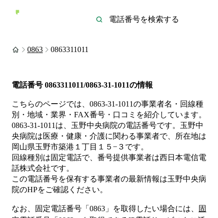
0863
0863311011
電話番号
0863311011/0863-31-1011
の情報
こちらのページでは、
0863-31-1011
の事業者名・回線種
別・地域・業界・FAX番号・口コミを紹介しています。
0863-31-1011
は、
玉野中央病院
の電話番号です。
玉野中
央病院は
医療・健康・介護
に関わる事業者
で、所在地は
岡山県玉野市築港１丁目１５−３
です。
回線種別は
固定電話
で、番号提供事業者は
西日本電信電
話株式会社
です。
この電話番号を保有する事業者の最新情報は
玉野中央病
院
のHP
をご確認ください。
なお、固定電話番号「
0863
」を取得したい場合には、
固