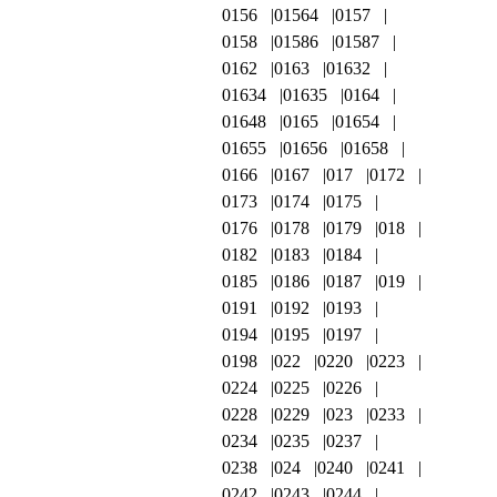
0156
01564
0157
0158
01586
01587
0162
0163
01632
01634
01635
0164
01648
0165
01654
01655
01656
01658
0166
0167
017
0172
0173
0174
0175
0176
0178
0179
018
0182
0183
0184
0185
0186
0187
019
0191
0192
0193
0194
0195
0197
0198
022
0220
0223
0224
0225
0226
0228
0229
023
0233
0234
0235
0237
0238
024
0240
0241
0242
0243
0244