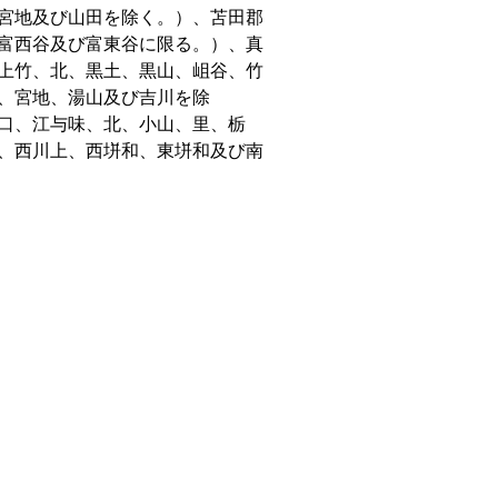
宮地及び山田を除く。）、苫田郡
富西谷及び富東谷に限る。）、真
上竹、北、黒土、黒山、岨谷、竹
、宮地、湯山及び吉川を除
口、江与味、北、小山、里、栃
、西川上、西垪和、東垪和及び南