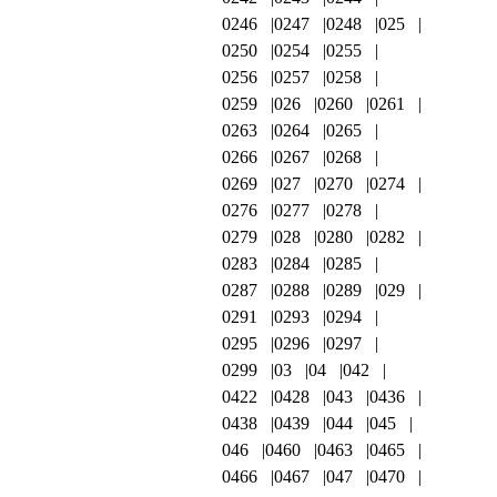
0246
0247
0248
025
0250
0254
0255
0256
0257
0258
0259
026
0260
0261
0263
0264
0265
0266
0267
0268
0269
027
0270
0274
0276
0277
0278
0279
028
0280
0282
0283
0284
0285
0287
0288
0289
029
0291
0293
0294
0295
0296
0297
0299
03
04
042
0422
0428
043
0436
0438
0439
044
045
046
0460
0463
0465
0466
0467
047
0470