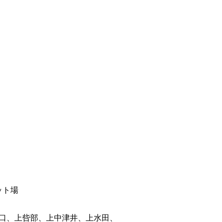
ット場
口、上呰部、上中津井、上水田、