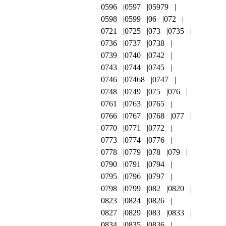
0596
0597
05979
0598
0599
06
072
0721
0725
073
0735
0736
0737
0738
0739
0740
0742
0743
0744
0745
0746
07468
0747
0748
0749
075
076
0761
0763
0765
0766
0767
0768
077
0770
0771
0772
0773
0774
0776
0778
0779
078
079
0790
0791
0794
0795
0796
0797
0798
0799
082
0820
0823
0824
0826
0827
0829
083
0833
0834
0835
0836