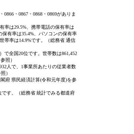
66・0867・0868・0869がありま
有率は29.5%、携帯電話の保有率は
の保有率は35.4%、パソコンの保有率
帯率は14.9%です。（総務省 通信
9人）で全国20位です。世帯数は861,452
を参照）
,932人で、1事業所あたりの従業者数
参照）
内閣府 県民経済計算(令和元年度)を参
位です。（総務省 統計でみる都道府