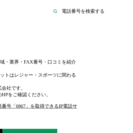
域・業界・FAX番号・口コミを紹介
ットは
レジャー・スポーツ
に関わる
式会社
です。
のHP
をご確認ください。
話番号「
0867
」を取得できるIP電話サ