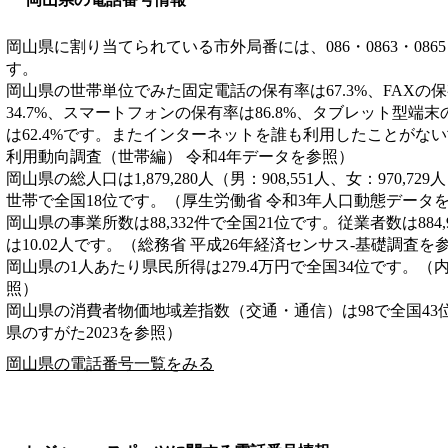
岡山県に割り当てられている市外局番には、086・0863・0865・08
す。
岡山県の世帯単位でみた固定電話の保有率は67.3%、FAXの保
34.7%、スマートフォンの保有率は86.8%、タブレット型端末
は62.4%です。またインターネットを誰も利用したことがない世
利用動向調査（世帯編） 令和4年データを参照）
岡山県の総人口は1,879,280人（男：908,551人、女：970,72
世帯で全国18位です。（厚生労働省 令和3年人口動態データ
岡山県の事業所数は88,332件で全国21位です。従業者数は884
は10.02人です。（総務省 平成26年経済センサス‐基礎調査を
岡山県の1人あたり県民所得は279.4万円で全国34位です。（
照）
岡山県の消費者物価地域差指数（交通・通信）は98で全国43
県のすがた2023を参照）
岡山県の電話番号一覧をみる