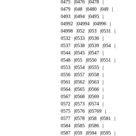
0475
0476
0478
0479
048
0480
049
0493
0494
0495
04992
04994
04996
04998
052
053
0531
0532
0533
0536
0537
0538
0539
054
0544
0545
0547
0548
055
0550
0551
0553
0554
0555
0556
0557
0558
0561
0562
0563
0564
0565
0566
0567
0568
0569
0572
0573
0574
0575
0576
05769
0577
0578
058
0581
0584
0585
0586
0587
059
0594
0595