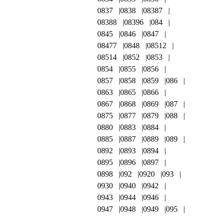
0837
0838
08387
08388
08396
084
0845
0846
0847
08477
0848
08512
08514
0852
0853
0854
0855
0856
0857
0858
0859
086
0863
0865
0866
0867
0868
0869
087
0875
0877
0879
088
0880
0883
0884
0885
0887
0889
089
0892
0893
0894
0895
0896
0897
0898
092
0920
093
0930
0940
0942
0943
0944
0946
0947
0948
0949
095