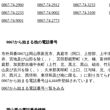
0867-74-2960
0867-74-2912
0867-74-3233
0867-74-2233
0867-74-9002
0867-74-3100
0867-74-9001
0867-74-2773
0867から始まる他の電話番号
市外局番
0867
は
岡山県新見市、真庭市（阿口、上呰部、上中
井、宮地及び山田を除く。）、苫田郡鏡野町（大、楠、富仲
庭郡、加賀郡吉備中央町（上竹、北、黒土、黒山、岨谷、竹
山及び吉川を除く。）、久米郡美咲町（上口、江与味、北、
川、西川上、西垪和、東垪和及び南に限る。）
に割り当てら
0867から始まる電話番号は4,444件登録されています。
0867から始まる電話番号一覧をみる
岡山県の電話番号情報