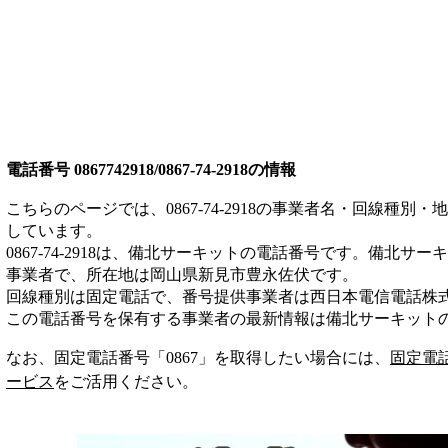
電話番号
0867742918/0867-74-2918
の情報
こちらのページでは、
0867-74-2918
の事業者名・回線種別・地
しています。
0867-74-2918
は、
備北サーキット
の電話番号です。
備北サーキ
事業者
で、所在地は岡山県新見市豊永佐伏
です。
回線種別は
固定電話
で、番号提供事業者は
西日本電信電話株
この電話番号を保有する事業者の最新情報は
備北サーキット
なお、固定電話番号「
0867
」を取得したい場合には、
固定電
ービス
をご活用ください。