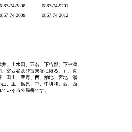
0867-74-2898
0867-74-9701
0867-74-2009
0867-74-2012
津井、上水田、五名、下呰部、下中津
間、富西谷及び富東谷に限る。）、真
荘、田土、豊野、西、納地、宮地、湯
小山、里、栃原、中、中垪和、西、西
れている市外局番です。