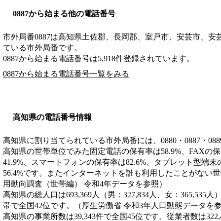
0887から始まる他の電話番号
市外局番
0887
は
高知県土佐郡、長岡郡、室戸市、安芸市、安
ている市外局番です。
0887から始まる電話番号は5,918件登録されています。
0887から始まる電話番号一覧をみる
高知県の電話番号情報
高知県に割り当てられている市外局番には、0880・0887・08
高知県の世帯単位でみた固定電話の保有率は58.9%、FAXの保
41.9%、スマートフォンの保有率は82.6%、タブレット型端
56.4%です。またインターネットを誰も利用したことがない世帯
用動向調査（世帯編） 令和4年データを参照）
高知県の総人口は693,369人（男：327,834人、女：365,535
帯で全国42位です。（厚生労働省 令和3年人口動態データを
高知県の事業所数は39,343件で全国45位です。従業者数は322