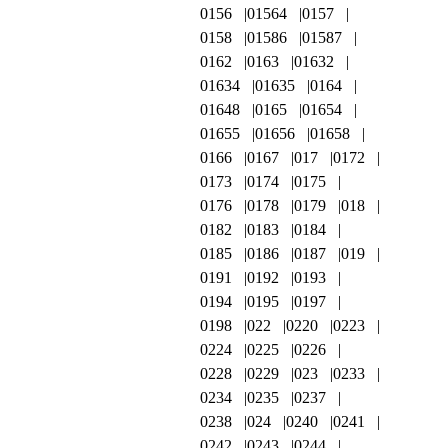
0156
01564
0157
0158
01586
01587
0162
0163
01632
01634
01635
0164
01648
0165
01654
01655
01656
01658
0166
0167
017
0172
0173
0174
0175
0176
0178
0179
018
0182
0183
0184
0185
0186
0187
019
0191
0192
0193
0194
0195
0197
0198
022
0220
0223
0224
0225
0226
0228
0229
023
0233
0234
0235
0237
0238
024
0240
0241
0242
0243
0244