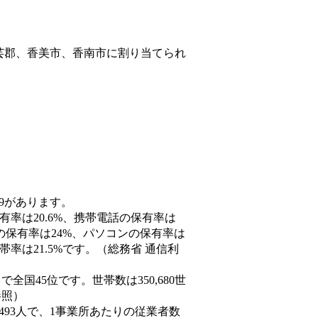
芸郡、香美市、香南市
に割り当てられ
89があります。
有率は20.6%、携帯電話の保有率は
末の保有率は24%、パソコンの保有率は
率は21.5%です。（総務省 通信利
人）で全国45位です。世帯数は350,680世
参照）
,493人で、1事業所あたりの従業者数