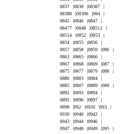
0837
0838
08387
08388
08396
084
0845
0846
0847
08477
0848
08512
08514
0852
0853
0854
0855
0856
0857
0858
0859
086
0863
0865
0866
0867
0868
0869
087
0875
0877
0879
088
0880
0883
0884
0885
0887
0889
089
0892
0893
0894
0895
0896
0897
0898
092
0920
093
0930
0940
0942
0943
0944
0946
0947
0948
0949
095