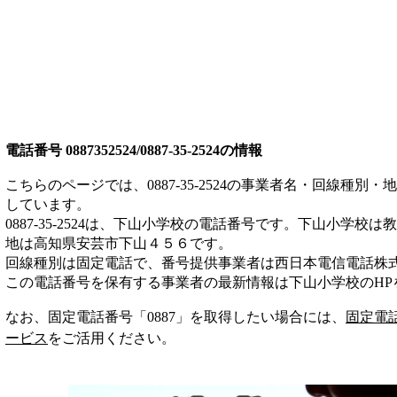
電話番号
0887352524/0887-35-2524
の情報
こちらのページでは、
0887-35-2524
の事業者名・回線種別・地
しています。
0887-35-2524
は、
下山小学校
の電話番号です。
下山小学校は
教
地は高知県安芸市下山４５６
です。
回線種別は
固定電話
で、番号提供事業者は
西日本電信電話株
この電話番号を保有する事業者の最新情報は
下山小学校
のHP
なお、固定電話番号「
0887
」を取得したい場合には、
固定電
ービス
をご活用ください。