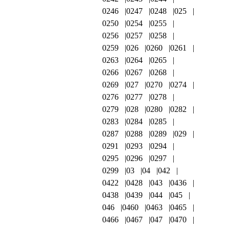
0246
0247
0248
025
0250
0254
0255
0256
0257
0258
0259
026
0260
0261
0263
0264
0265
0266
0267
0268
0269
027
0270
0274
0276
0277
0278
0279
028
0280
0282
0283
0284
0285
0287
0288
0289
029
0291
0293
0294
0295
0296
0297
0299
03
04
042
0422
0428
043
0436
0438
0439
044
045
046
0460
0463
0465
0466
0467
047
0470