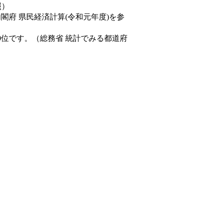
照）
内閣府 県民経済計算(令和元年度)を参
0位です。（総務省 統計でみる都道府
。