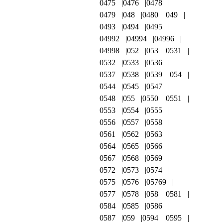
0475
0476
0478
0479
048
0480
049
0493
0494
0495
04992
04994
04996
04998
052
053
0531
0532
0533
0536
0537
0538
0539
054
0544
0545
0547
0548
055
0550
0551
0553
0554
0555
0556
0557
0558
0561
0562
0563
0564
0565
0566
0567
0568
0569
0572
0573
0574
0575
0576
05769
0577
0578
058
0581
0584
0585
0586
0587
059
0594
0595