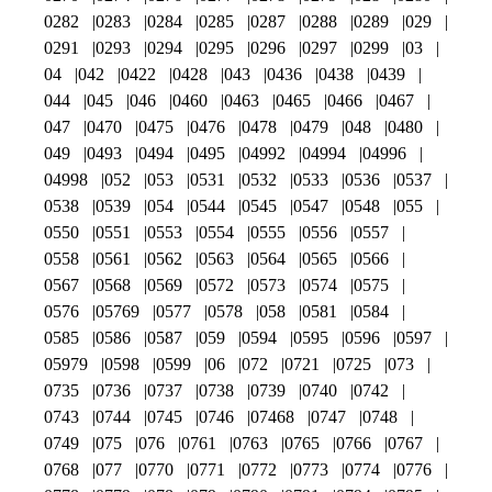
0282
0283
0284
0285
0287
0288
0289
029
0291
0293
0294
0295
0296
0297
0299
03
04
042
0422
0428
043
0436
0438
0439
044
045
046
0460
0463
0465
0466
0467
047
0470
0475
0476
0478
0479
048
0480
049
0493
0494
0495
04992
04994
04996
04998
052
053
0531
0532
0533
0536
0537
0538
0539
054
0544
0545
0547
0548
055
0550
0551
0553
0554
0555
0556
0557
0558
0561
0562
0563
0564
0565
0566
0567
0568
0569
0572
0573
0574
0575
0576
05769
0577
0578
058
0581
0584
0585
0586
0587
059
0594
0595
0596
0597
05979
0598
0599
06
072
0721
0725
073
0735
0736
0737
0738
0739
0740
0742
0743
0744
0745
0746
07468
0747
0748
0749
075
076
0761
0763
0765
0766
0767
0768
077
0770
0771
0772
0773
0774
0776