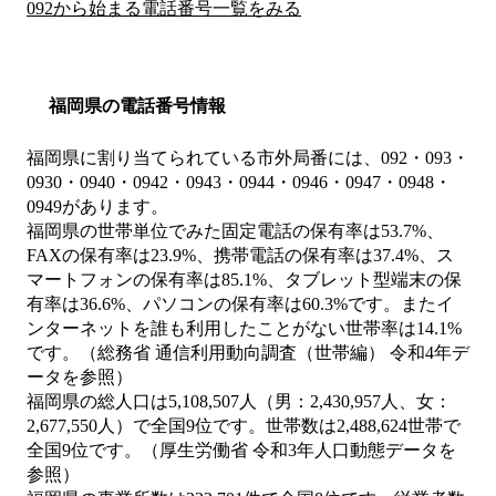
092から始まる電話番号一覧をみる
福岡県の電話番号情報
福岡県に割り当てられている市外局番には、092・093・
0930・0940・0942・0943・0944・0946・0947・0948・
0949があります。
福岡県の世帯単位でみた固定電話の保有率は53.7%、
FAXの保有率は23.9%、携帯電話の保有率は37.4%、ス
マートフォンの保有率は85.1%、タブレット型端末の保
有率は36.6%、パソコンの保有率は60.3%です。またイ
ンターネットを誰も利用したことがない世帯率は14.1%
です。（総務省 通信利用動向調査（世帯編） 令和4年デ
ータを参照）
福岡県の総人口は5,108,507人（男：2,430,957人、女：
2,677,550人）で全国9位です。世帯数は2,488,624世帯で
全国9位です。（厚生労働省 令和3年人口動態データを
参照）