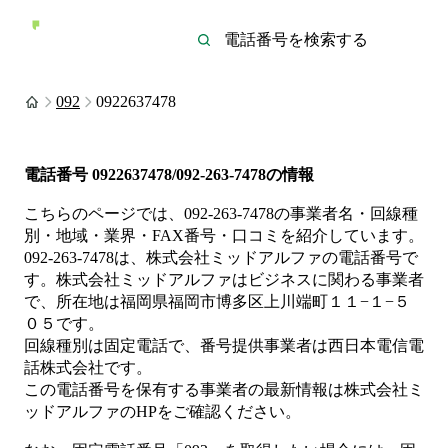
092
0922637478
電話番号
0922637478/092-263-7478
の情報
こちらのページでは、
092-263-7478
の事業者名・回線種
別・地域・業界・FAX番号・口コミを紹介しています。
092-263-7478
は、
株式会社ミッドアルファ
の電話番号で
す。
株式会社ミッドアルファは
ビジネス
に関わる事業者
で、所在地は福岡県福岡市博多区上川端町１１−１−５
０５
です。
回線種別は
固定電話
で、番号提供事業者は
西日本電信電
話株式会社
です。
この電話番号を保有する事業者の最新情報は
株式会社ミ
ッドアルファ
のHP
をご確認ください。