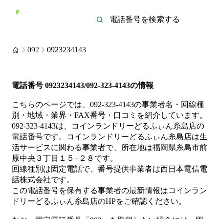
092
0923234143
電話番号
0923234143/092-323-4143
の情報
こちらのページでは、
092-323-4143
の事業者名・回線種
別・地域・業界・FAX番号・口コミを紹介しています。
092-323-4143
は、
コインランドリーどるふぃん糸島店
の
電話番号です。
コインランドリーどるふぃん糸島店は
生
活サービス
に関わる事業者
で、所在地は福岡県糸島市前
原中央３丁目１５−２８
です。
回線種別は
固定電話
で、番号提供事業者は
西日本電信電
話株式会社
です。
この電話番号を保有する事業者の最新情報は
コインラン
ドリーどるふぃん糸島店
のHP
をご確認ください。