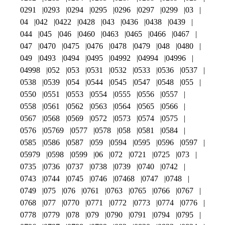
0291
0293
0294
0295
0296
0297
0299
03
04
042
0422
0428
043
0436
0438
0439
044
045
046
0460
0463
0465
0466
0467
047
0470
0475
0476
0478
0479
048
0480
049
0493
0494
0495
04992
04994
04996
04998
052
053
0531
0532
0533
0536
0537
0538
0539
054
0544
0545
0547
0548
055
0550
0551
0553
0554
0555
0556
0557
0558
0561
0562
0563
0564
0565
0566
0567
0568
0569
0572
0573
0574
0575
0576
05769
0577
0578
058
0581
0584
0585
0586
0587
059
0594
0595
0596
0597
05979
0598
0599
06
072
0721
0725
073
0735
0736
0737
0738
0739
0740
0742
0743
0744
0745
0746
07468
0747
0748
0749
075
076
0761
0763
0765
0766
0767
0768
077
0770
0771
0772
0773
0774
0776
0778
0779
078
079
0790
0791
0794
0795