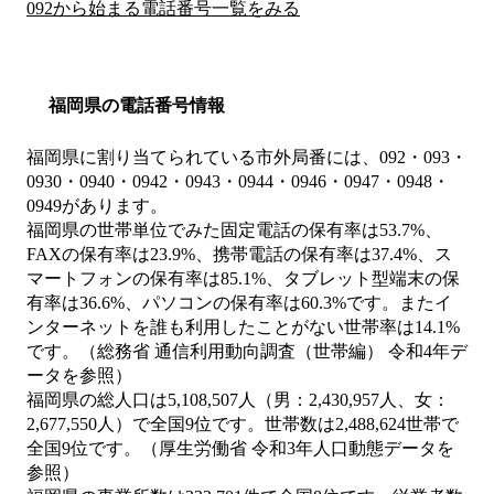
092から始まる電話番号一覧をみる
福岡県の電話番号情報
福岡県に割り当てられている市外局番には、092・093・
0930・0940・0942・0943・0944・0946・0947・0948・
0949があります。
福岡県の世帯単位でみた固定電話の保有率は53.7%、
FAXの保有率は23.9%、携帯電話の保有率は37.4%、ス
マートフォンの保有率は85.1%、タブレット型端末の保
有率は36.6%、パソコンの保有率は60.3%です。またイ
ンターネットを誰も利用したことがない世帯率は14.1%
です。（総務省 通信利用動向調査（世帯編） 令和4年デ
ータを参照）
福岡県の総人口は5,108,507人（男：2,430,957人、女：
2,677,550人）で全国9位です。世帯数は2,488,624世帯で
全国9位です。（厚生労働省 令和3年人口動態データを
参照）