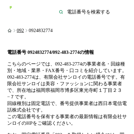
092
0924832774
電話番号
0924832774/092-483-2774
の情報
こちらのページでは、
092-483-2774
の事業者名・回線種
別・地域・業界・FAX番号・口コミを紹介しています。
092-483-2774
は、
有限会社サンロイ
の電話番号です。
有
限会社サンロイは
美容・ファッション
に関わる事業者
で、所在地は福岡県福岡市博多区東光寺町１丁目２３
−７
です。
回線種別は
固定電話
で、番号提供事業者は
西日本電信電
話株式会社
です。
この電話番号を保有する事業者の最新情報は
有限会社サ
ンロイ
のHP
をご確認ください。