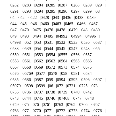
0282
0283
0284
0285
0287
0288
0289
029
0291
0293
0294
0295
0296
0297
0299
03
04
042
0422
0428
043
0436
0438
0439
044
045
046
0460
0463
0465
0466
0467
047
0470
0475
0476
0478
0479
048
0480
049
0493
0494
0495
04992
04994
04996
04998
052
053
0531
0532
0533
0536
0537
0538
0539
054
0544
0545
0547
0548
055
0550
0551
0553
0554
0555
0556
0557
0558
0561
0562
0563
0564
0565
0566
0567
0568
0569
0572
0573
0574
0575
0576
05769
0577
0578
058
0581
0584
0585
0586
0587
059
0594
0595
0596
0597
05979
0598
0599
06
072
0721
0725
073
0735
0736
0737
0738
0739
0740
0742
0743
0744
0745
0746
07468
0747
0748
0749
075
076
0761
0763
0765
0766
0767
0768
077
0770
0771
0772
0773
0774
0776