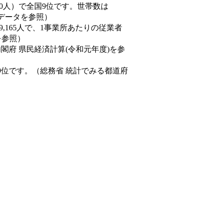
77,550人）で全国9位です。世帯数は
態データを参照）
89,165人で、1事業所あたりの従業者
を参照）
内閣府 県民経済計算(令和元年度)を参
9位です。（総務省 統計でみる都道府