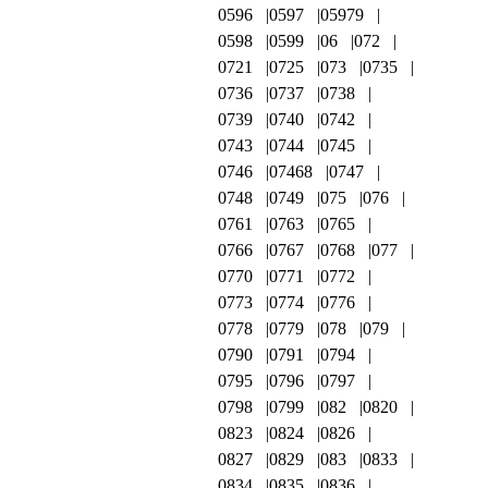
0596
0597
05979
0598
0599
06
072
0721
0725
073
0735
0736
0737
0738
0739
0740
0742
0743
0744
0745
0746
07468
0747
0748
0749
075
076
0761
0763
0765
0766
0767
0768
077
0770
0771
0772
0773
0774
0776
0778
0779
078
079
0790
0791
0794
0795
0796
0797
0798
0799
082
0820
0823
0824
0826
0827
0829
083
0833
0834
0835
0836