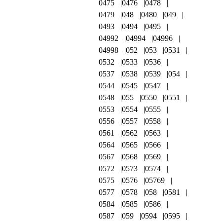
0475
0476
0478
0479
048
0480
049
0493
0494
0495
04992
04994
04996
04998
052
053
0531
0532
0533
0536
0537
0538
0539
054
0544
0545
0547
0548
055
0550
0551
0553
0554
0555
0556
0557
0558
0561
0562
0563
0564
0565
0566
0567
0568
0569
0572
0573
0574
0575
0576
05769
0577
0578
058
0581
0584
0585
0586
0587
059
0594
0595