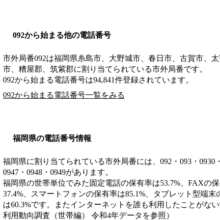
092から始まる他の電話番号
市外局番
092
は
福岡県糸島市、大野城市、春日市、古賀市、太
市、糟屋郡、筑紫郡
に割り当てられている市外局番です。
092から始まる電話番号は94,841件登録されています。
092から始まる電話番号一覧をみる
福岡県の電話番号情報
福岡県に割り当てられている市外局番には、092・093・0930・0940
0947・0948・0949があります。
福岡県の世帯単位でみた固定電話の保有率は53.7%、FAXの保
37.4%、スマートフォンの保有率は85.1%、タブレット型端末
は60.3%です。またインターネットを誰も利用したことがない世
利用動向調査（世帯編） 令和4年データを参照）