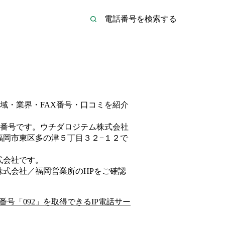
域・業界・FAX番号・口コミを紹介
番号です。
ウチダロジテム株式会社
福岡市東区多の津５丁目３２−１２
で
式会社
です。
株式会社／福岡営業所
のHP
をご確認
番号「
092
」を取得できるIP電話サー