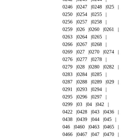
0246
0247
0248
025
0250
0254
0255
0256
0257
0258
0259
026
0260
0261
0263
0264
0265
0266
0267
0268
0269
027
0270
0274
0276
0277
0278
0279
028
0280
0282
0283
0284
0285
0287
0288
0289
029
0291
0293
0294
0295
0296
0297
0299
03
04
042
0422
0428
043
0436
0438
0439
044
045
046
0460
0463
0465
0466
0467
047
0470