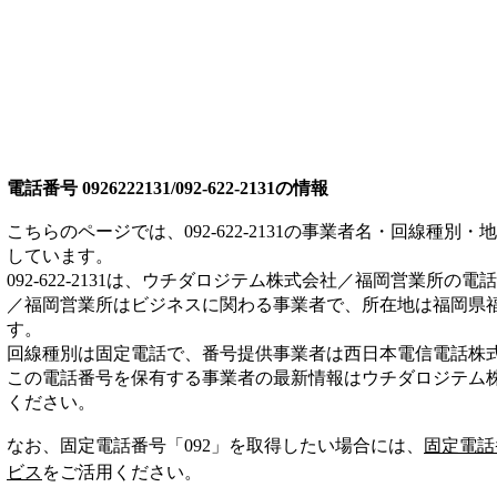
電話番号
0926222131/092-622-2131
の情報
こちらのページでは、
092-622-2131
の事業者名・回線種別・地
しています。
092-622-2131
は、
ウチダロジテム株式会社／福岡営業所
の電話
／福岡営業所は
ビジネス
に関わる事業者
で、所在地は福岡県
す。
回線種別は
固定電話
で、番号提供事業者は
西日本電信電話株
この電話番号を保有する事業者の最新情報は
ウチダロジテム
ください。
なお、固定電話番号「
092
」を取得したい場合には、
固定電話
ビス
をご活用ください。