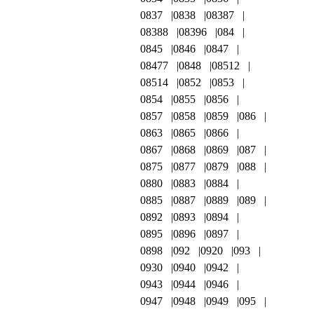
0837
0838
08387
08388
08396
084
0845
0846
0847
08477
0848
08512
08514
0852
0853
0854
0855
0856
0857
0858
0859
086
0863
0865
0866
0867
0868
0869
087
0875
0877
0879
088
0880
0883
0884
0885
0887
0889
089
0892
0893
0894
0895
0896
0897
0898
092
0920
093
0930
0940
0942
0943
0944
0946
0947
0948
0949
095