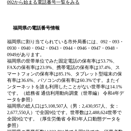
092から始まる電話番号一覧をみる
福岡県の電話番号情報
福岡県に割り当てられている市外局番には、092・093・
0930・0940・0942・0943・0944・0946・0947・0948・
0949があります。
福岡県の世帯単位でみた固定電話の保有率は53.7%、
FAXの保有率は23.9%、携帯電話の保有率は37.4%、ス
マートフォンの保有率は85.1%、タブレット型端末の保
有率は36.6%、パソコンの保有率は60.3%です。またイ
ンターネットを誰も利用したことがない世帯率は14.1%
です。（総務省 通信利用動向調査（世帯編） 令和4年デ
ータを参照）
福岡県の総人口は5,108,507人（男：2,430,957人、女：
2,677,550人）で全国9位です。世帯数は2,488,624世帯で
全国9位です。（厚生労働省 令和3年人口動態データを
参照）