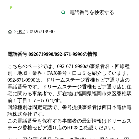
092
0926719990
電話番号
0926719990/092-671-9990
の情報
こちらのページでは、
092-671-9990
の事業者名・回線種
別・地域・業界・FAX番号・口コミを紹介しています。
092-671-9990
は、
ドリームステージ香椎セピア通り店
の
電話番号です。
ドリームステージ香椎セピア通り店は
住
宅
に関わる事業者
で、所在地は福岡県福岡市東区香椎駅
前１丁目１７−５６
です。
回線種別は
固定電話
で、番号提供事業者は
西日本電信電
話株式会社
です。
この電話番号を保有する事業者の最新情報は
ドリームス
テージ香椎セピア通り店
のHP
をご確認ください。