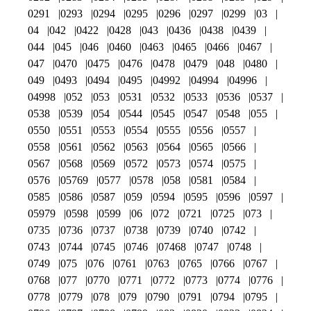
0291
0293
0294
0295
0296
0297
0299
03
04
042
0422
0428
043
0436
0438
0439
044
045
046
0460
0463
0465
0466
0467
047
0470
0475
0476
0478
0479
048
0480
049
0493
0494
0495
04992
04994
04996
04998
052
053
0531
0532
0533
0536
0537
0538
0539
054
0544
0545
0547
0548
055
0550
0551
0553
0554
0555
0556
0557
0558
0561
0562
0563
0564
0565
0566
0567
0568
0569
0572
0573
0574
0575
0576
05769
0577
0578
058
0581
0584
0585
0586
0587
059
0594
0595
0596
0597
05979
0598
0599
06
072
0721
0725
073
0735
0736
0737
0738
0739
0740
0742
0743
0744
0745
0746
07468
0747
0748
0749
075
076
0761
0763
0765
0766
0767
0768
077
0770
0771
0772
0773
0774
0776
0778
0779
078
079
0790
0791
0794
0795