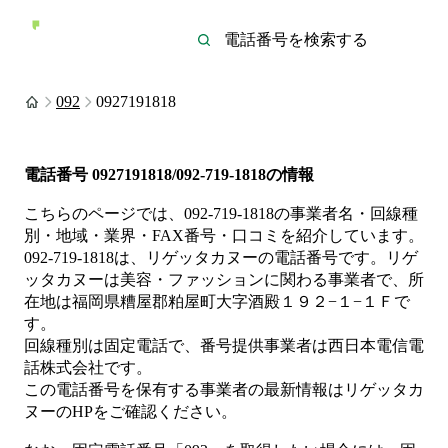
092
0927191818
電話番号
0927191818/092-719-1818
の情報
こちらのページでは、
092-719-1818
の事業者名・回線種
別・地域・業界・FAX番号・口コミを紹介しています。
092-719-1818
は、
リゲッタカヌー
の電話番号です。
リゲ
ッタカヌーは
美容・ファッション
に関わる事業者
で、所
在地は福岡県糟屋郡粕屋町大字酒殿１９２−１−１Ｆ
で
す。
回線種別は
固定電話
で、番号提供事業者は
西日本電信電
話株式会社
です。
この電話番号を保有する事業者の最新情報は
リゲッタカ
ヌー
のHP
をご確認ください。