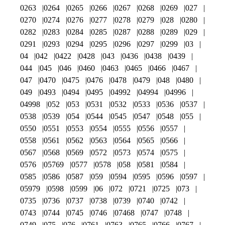
0263
0264
0265
0266
0267
0268
0269
027
0270
0274
0276
0277
0278
0279
028
0280
0282
0283
0284
0285
0287
0288
0289
029
0291
0293
0294
0295
0296
0297
0299
03
04
042
0422
0428
043
0436
0438
0439
044
045
046
0460
0463
0465
0466
0467
047
0470
0475
0476
0478
0479
048
0480
049
0493
0494
0495
04992
04994
04996
04998
052
053
0531
0532
0533
0536
0537
0538
0539
054
0544
0545
0547
0548
055
0550
0551
0553
0554
0555
0556
0557
0558
0561
0562
0563
0564
0565
0566
0567
0568
0569
0572
0573
0574
0575
0576
05769
0577
0578
058
0581
0584
0585
0586
0587
059
0594
0595
0596
0597
05979
0598
0599
06
072
0721
0725
073
0735
0736
0737
0738
0739
0740
0742
0743
0744
0745
0746
07468
0747
0748
0749
075
076
0761
0763
0765
0766
0767