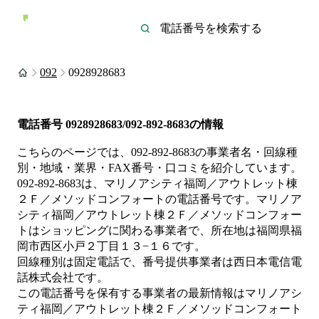
092
0928928683
電話番号
0928928683/092-892-8683
の情報
こちらのページでは、
092-892-8683
の事業者名・回線種
別・地域・業界・FAX番号・口コミを紹介しています。
092-892-8683
は、
マリノアシティ福岡／アウトレット棟
２Ｆ／メソッドコンフォート
の電話番号です。
マリノア
シティ福岡／アウトレット棟２Ｆ／メソッドコンフォー
トは
ショッピング
に関わる事業者
で、所在地は福岡県福
岡市西区小戸２丁目１３−１６
です。
回線種別は
固定電話
で、番号提供事業者は
西日本電信電
話株式会社
です。
この電話番号を保有する事業者の最新情報は
マリノアシ
ティ福岡／アウトレット棟２Ｆ／メソッドコンフォート