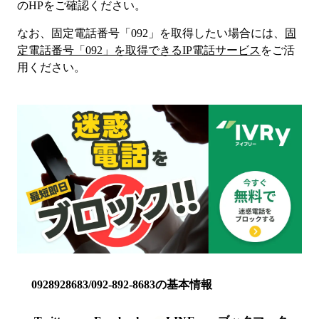
のHP
をご確認ください。
なお、固定電話番号「
092
」を取得したい場合には、
固
定電話番号「
092
」を取得できるIP電話サービス
をご活
用ください。
0928928683/092-892-8683の基本情報