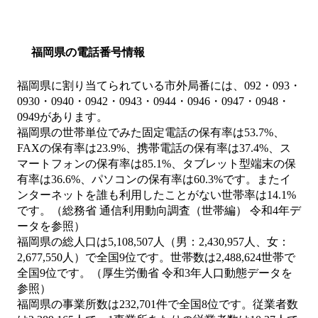
福岡県の電話番号情報
福岡県に割り当てられている市外局番には、092・093・
0930・0940・0942・0943・0944・0946・0947・0948・
0949があります。
福岡県の世帯単位でみた固定電話の保有率は53.7%、
FAXの保有率は23.9%、携帯電話の保有率は37.4%、ス
マートフォンの保有率は85.1%、タブレット型端末の保
有率は36.6%、パソコンの保有率は60.3%です。またイ
ンターネットを誰も利用したことがない世帯率は14.1%
です。（総務省 通信利用動向調査（世帯編） 令和4年デ
ータを参照）
福岡県の総人口は5,108,507人（男：2,430,957人、女：
2,677,550人）で全国9位です。世帯数は2,488,624世帯で
全国9位です。（厚生労働省 令和3年人口動態データを
参照）
福岡県の事業所数は232,701件で全国8位です。従業者数