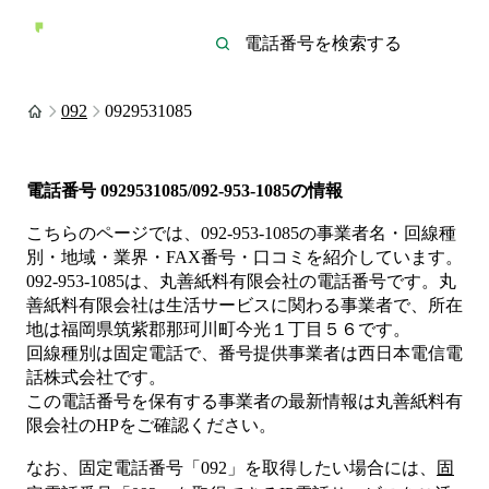
092
0929531085
電話番号
0929531085/092-953-1085
の情報
こちらのページでは、
092-953-1085
の事業者名・回線種
別・地域・業界・FAX番号・口コミを紹介しています。
092-953-1085
は、
丸善紙料有限会社
の電話番号です。
丸
善紙料有限会社は
生活サービス
に関わる事業者
で、所在
地は福岡県筑紫郡那珂川町今光１丁目５６
です。
回線種別は
固定電話
で、番号提供事業者は
西日本電信電
話株式会社
です。
この電話番号を保有する事業者の最新情報は
丸善紙料有
限会社
のHP
をご確認ください。
なお、固定電話番号「
092
」を取得したい場合には、
固