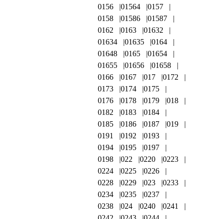
0156
01564
0157
0158
01586
01587
0162
0163
01632
01634
01635
0164
01648
0165
01654
01655
01656
01658
0166
0167
017
0172
0173
0174
0175
0176
0178
0179
018
0182
0183
0184
0185
0186
0187
019
0191
0192
0193
0194
0195
0197
0198
022
0220
0223
0224
0225
0226
0228
0229
023
0233
0234
0235
0237
0238
024
0240
0241
0242
0243
0244