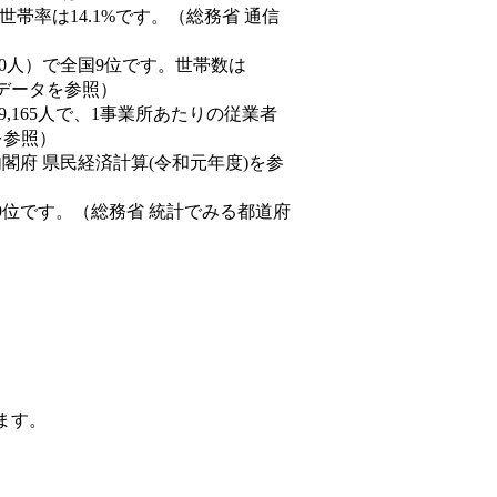
帯率は14.1%です。（総務省 通信
77,550人）で全国9位です。世帯数は
態データを参照）
89,165人で、1事業所あたりの従業者
を参照）
内閣府 県民経済計算(令和元年度)を参
9位です。（総務省 統計でみる都道府
ます。