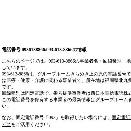
電話番号
0936138866/093-613-8866
の情報
こちらのページでは、
093-613-8866
の事業者名・回線種別・地
しています。
093-613-8866
は、
グループホームきらめき上の原
の電話番号で
は
医療・健康・介護
に関わる事業者
で、所在地は福岡県北九
です。
回線種別は
固定電話
で、番号提供事業者は
西日本電信電話株
この電話番号を保有する事業者の最新情報は
グループホーム
い。
なお、固定電話番号「
093
」を取得したい場合には、
固定電話
ビス
をご活用ください。