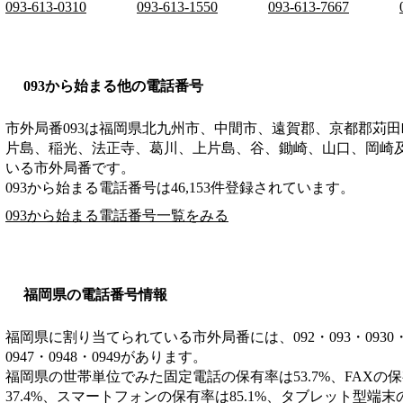
093-613-0310
093-613-1550
093-613-7667
093から始まる他の電話番号
市外局番
093
は
福岡県北九州市、中間市、遠賀郡、京都郡苅田
片島、稲光、法正寺、葛川、上片島、谷、鋤崎、山口、岡崎
いる市外局番です。
093から始まる電話番号は46,153件登録されています。
093から始まる電話番号一覧をみる
福岡県の電話番号情報
福岡県に割り当てられている市外局番には、092・093・0930・0940
0947・0948・0949があります。
福岡県の世帯単位でみた固定電話の保有率は53.7%、FAXの保
37.4%、スマートフォンの保有率は85.1%、タブレット型端末