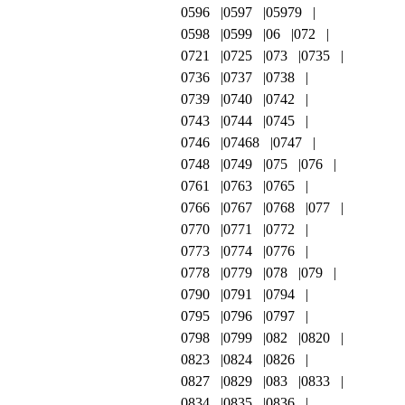
0596
0597
05979
0598
0599
06
072
0721
0725
073
0735
0736
0737
0738
0739
0740
0742
0743
0744
0745
0746
07468
0747
0748
0749
075
076
0761
0763
0765
0766
0767
0768
077
0770
0771
0772
0773
0774
0776
0778
0779
078
079
0790
0791
0794
0795
0796
0797
0798
0799
082
0820
0823
0824
0826
0827
0829
083
0833
0834
0835
0836