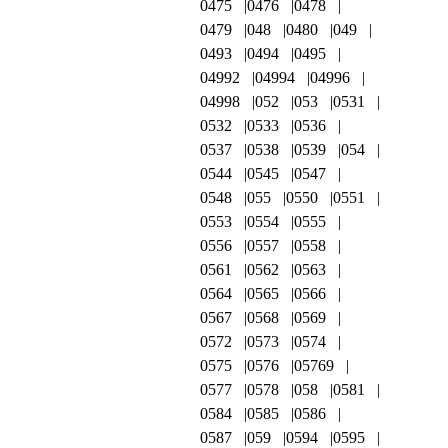
0475
0476
0478
0479
048
0480
049
0493
0494
0495
04992
04994
04996
04998
052
053
0531
0532
0533
0536
0537
0538
0539
054
0544
0545
0547
0548
055
0550
0551
0553
0554
0555
0556
0557
0558
0561
0562
0563
0564
0565
0566
0567
0568
0569
0572
0573
0574
0575
0576
05769
0577
0578
058
0581
0584
0585
0586
0587
059
0594
0595