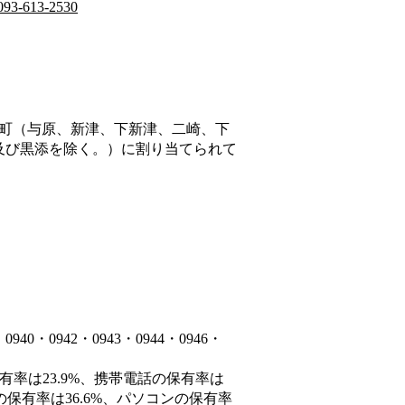
093-613-2530
町（与原、新津、下新津、二崎、下
及び黒添を除く。）
に割り当てられて
・0942・0943・0944・0946・
有率は23.9%、携帯電話の保有率は
の保有率は36.6%、パソコンの保有率