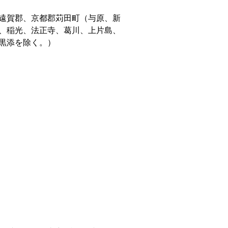
遠賀郡、京都郡苅田町（与原、新
、稲光、法正寺、葛川、上片島、
黒添を除く。）