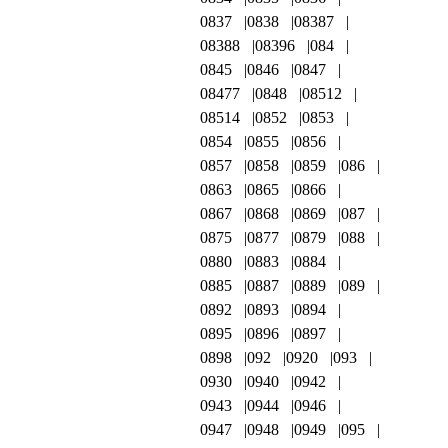
0837
0838
08387
08388
08396
084
0845
0846
0847
08477
0848
08512
08514
0852
0853
0854
0855
0856
0857
0858
0859
086
0863
0865
0866
0867
0868
0869
087
0875
0877
0879
088
0880
0883
0884
0885
0887
0889
089
0892
0893
0894
0895
0896
0897
0898
092
0920
093
0930
0940
0942
0943
0944
0946
0947
0948
0949
095