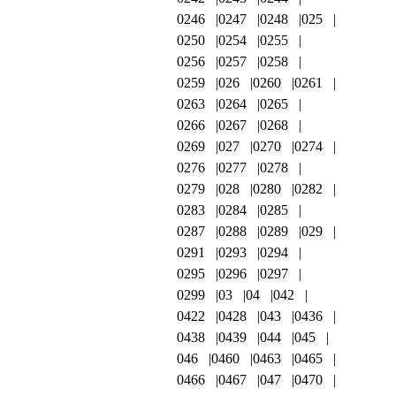
0246
0247
0248
025
0250
0254
0255
0256
0257
0258
0259
026
0260
0261
0263
0264
0265
0266
0267
0268
0269
027
0270
0274
0276
0277
0278
0279
028
0280
0282
0283
0284
0285
0287
0288
0289
029
0291
0293
0294
0295
0296
0297
0299
03
04
042
0422
0428
043
0436
0438
0439
044
045
046
0460
0463
0465
0466
0467
047
0470