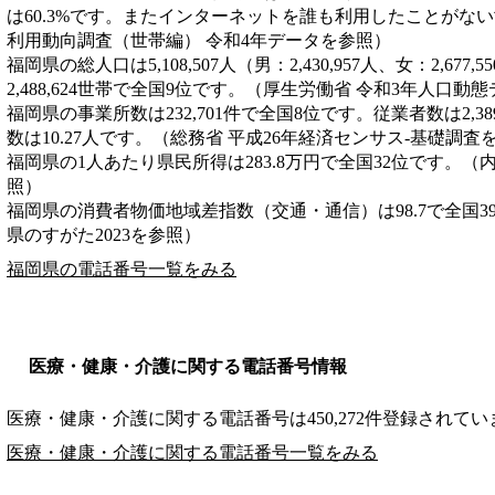
は60.3%です。またインターネットを誰も利用したことがない世
利用動向調査（世帯編） 令和4年データを参照）
福岡県の総人口は5,108,507人（男：2,430,957人、女：2,6
2,488,624世帯で全国9位です。（厚生労働省 令和3年人口動
福岡県の事業所数は232,701件で全国8位です。従業者数は2,3
数は10.27人です。（総務省 平成26年経済センサス‐基礎調査
福岡県の1人あたり県民所得は283.8万円で全国32位です。（
照）
福岡県の消費者物価地域差指数（交通・通信）は98.7で全国3
県のすがた2023を参照）
福岡県の電話番号一覧をみる
医療・健康・介護に関する電話番号情報
医療・健康・介護に関する電話番号は450,272件登録されてい
医療・健康・介護に関する電話番号一覧をみる