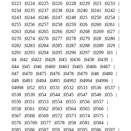
0223
0224
0225
0226
0228
0229
023
0233
0234
0235
0237
0238
024
0240
0241
0242
0243
0244
0246
0247
0248
025
0250
0254
0255
0256
0257
0258
0259
026
0260
0261
0263
0264
0265
0266
0267
0268
0269
027
0270
0274
0276
0277
0278
0279
028
0280
0282
0283
0284
0285
0287
0288
0289
029
0291
0293
0294
0295
0296
0297
0299
03
04
042
0422
0428
043
0436
0438
0439
044
045
046
0460
0463
0465
0466
0467
047
0470
0475
0476
0478
0479
048
0480
049
0493
0494
0495
04992
04994
04996
04998
052
053
0531
0532
0533
0536
0537
0538
0539
054
0544
0545
0547
0548
055
0550
0551
0553
0554
0555
0556
0557
0558
0561
0562
0563
0564
0565
0566
0567
0568
0569
0572
0573
0574
0575
0576
05769
0577
0578
058
0581
0584
0585
0586
0587
059
0594
0595
0596
0597