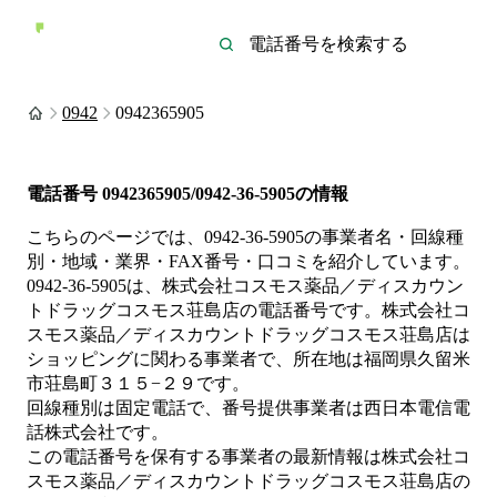
0942
0942365905
電話番号
0942365905/0942-36-5905
の情報
こちらのページでは、
0942-36-5905
の事業者名・回線種
別・地域・業界・FAX番号・口コミを紹介しています。
0942-36-5905
は、
株式会社コスモス薬品／ディスカウン
トドラッグコスモス荘島店
の電話番号です。
株式会社コ
スモス薬品／ディスカウントドラッグコスモス荘島店は
ショッピング
に関わる事業者
で、所在地は福岡県久留米
市荘島町３１５−２９
です。
回線種別は
固定電話
で、番号提供事業者は
西日本電信電
話株式会社
です。
この電話番号を保有する事業者の最新情報は
株式会社コ
スモス薬品／ディスカウントドラッグコスモス荘島店
の