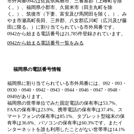
市外局番
0942
は
佐賀県鳥栖市、三養基郡（上峰町を除
く。）、福岡県小郡市、久留米市（田主丸町を除
く。）、筑後市（下妻、富安及び馬間田を除く。）、み
やま市瀬高町長田、三井郡、八女郡広川町（広川及び藤
田に限る。）
に割り当てられている市外局番です。
0942から始まる電話番号は21,785件登録されています。
0942から始まる電話番号一覧をみる
福岡県の電話番号情報
福岡県に割り当てられている市外局番には、092・093・
0930・0940・0942・0943・0944・0946・0947・0948・
0949があります。
福岡県の世帯単位でみた固定電話の保有率は53.7%、
FAXの保有率は23.9%、携帯電話の保有率は37.4%、ス
マートフォンの保有率は85.1%、タブレット型端末の保
有率は36.6%、パソコンの保有率は60.3%です。またイ
ンターネットを誰も利用したことがない世帯率は14.1%