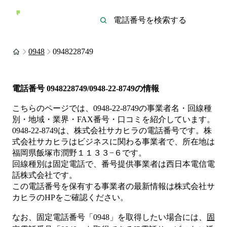
0948
0948228749
電話番号
0948228749/0948-22-8749
の情報
こちらのページでは、
0948-22-8749
の事業者名・回線種
別・地域・業界・FAX番号・口コミを紹介しています。
0948-22-8749
は、
株式会社サカヒラ
の電話番号です。
株
式会社サカヒラは
ビジネス
に関わる事業者
で、所在地は
福岡県飯塚市潤野１１３３−６
です。
回線種別は
固定電話
で、番号提供事業者は
西日本電信電
話株式会社
です。
この電話番号を保有する事業者の最新情報は
株式会社サ
カヒラ
のHP
をご確認ください。
なお、固定電話番号「
0948
」を取得したい場合には、
固