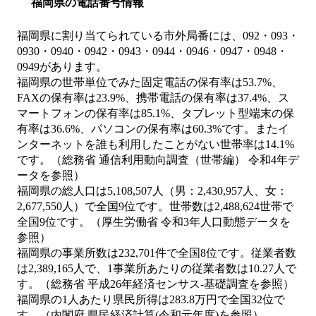
福岡県の電話番号情報
福岡県に割り当てられている市外局番には、092・093・
0930・0940・0942・0943・0944・0946・0947・0948・
0949があります。
福岡県の世帯単位でみた固定電話の保有率は53.7%、
FAXの保有率は23.9%、携帯電話の保有率は37.4%、ス
マートフォンの保有率は85.1%、タブレット型端末の保
有率は36.6%、パソコンの保有率は60.3%です。またイ
ンターネットを誰も利用したことがない世帯率は14.1%
です。（総務省 通信利用動向調査（世帯編） 令和4年デ
ータを参照）
福岡県の総人口は5,108,507人（男：2,430,957人、女：
2,677,550人）で全国9位です。世帯数は2,488,624世帯で
全国9位です。（厚生労働省 令和3年人口動態データを
参照）
福岡県の事業所数は232,701件で全国8位です。従業者数
は2,389,165人で、1事業所あたりの従業者数は10.27人で
す。（総務省 平成26年経済センサス‐基礎調査を参照）
福岡県の1人あたり県民所得は283.8万円で全国32位で
す。（内閣府 県民経済計算(令和元年度)を参照）