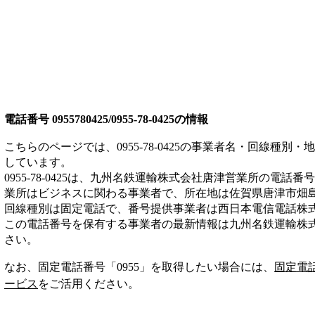
電話番号
0955780425/0955-78-0425
の情報
こちらのページでは、
0955-78-0425
の事業者名・回線種別・地
しています。
0955-78-0425
は、
九州名鉄運輸株式会社唐津営業所
の電話番号
業所は
ビジネス
に関わる事業者
で、所在地は佐賀県唐津市畑
回線種別は
固定電話
で、番号提供事業者は
西日本電信電話株
この電話番号を保有する事業者の最新情報は
九州名鉄運輸株
さい。
なお、固定電話番号「
0955
」を取得したい場合には、
固定電
ービス
をご活用ください。