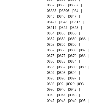
0837
0838
08387
08388
08396
084
0845
0846
0847
08477
0848
08512
08514
0852
0853
0854
0855
0856
0857
0858
0859
086
0863
0865
0866
0867
0868
0869
087
0875
0877
0879
088
0880
0883
0884
0885
0887
0889
089
0892
0893
0894
0895
0896
0897
0898
092
0920
093
0930
0940
0942
0943
0944
0946
0947
0948
0949
095