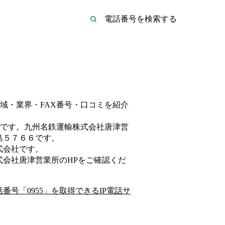
域・業界・FAX番号・口コミを紹介
です。
九州名鉄運輸株式会社唐津営
島５７６６
です。
式会社
です。
式会社唐津営業所
のHP
をご確認くだ
話番号「
0955
」を取得できるIP電話サ