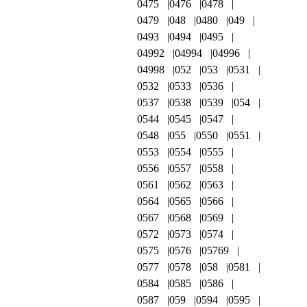
0475
0476
0478
0479
048
0480
049
0493
0494
0495
04992
04994
04996
04998
052
053
0531
0532
0533
0536
0537
0538
0539
054
0544
0545
0547
0548
055
0550
0551
0553
0554
0555
0556
0557
0558
0561
0562
0563
0564
0565
0566
0567
0568
0569
0572
0573
0574
0575
0576
05769
0577
0578
058
0581
0584
0585
0586
0587
059
0594
0595