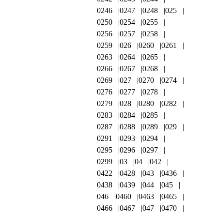
0246
0247
0248
025
0250
0254
0255
0256
0257
0258
0259
026
0260
0261
0263
0264
0265
0266
0267
0268
0269
027
0270
0274
0276
0277
0278
0279
028
0280
0282
0283
0284
0285
0287
0288
0289
029
0291
0293
0294
0295
0296
0297
0299
03
04
042
0422
0428
043
0436
0438
0439
044
045
046
0460
0463
0465
0466
0467
047
0470