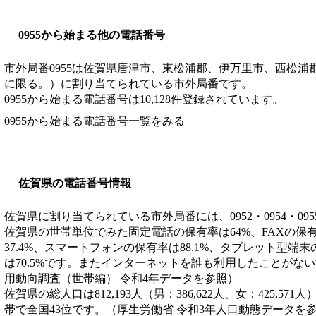
0955から始まる他の電話番号
市外局番
0955
は
佐賀県唐津市、東松浦郡、伊万里市、西松浦
に限る。）
に割り当てられている市外局番です。
0955から始まる電話番号は10,128件登録されています。
0955から始まる電話番号一覧をみる
佐賀県の電話番号情報
佐賀県に割り当てられている市外局番には、0952・0954・09
佐賀県の世帯単位でみた固定電話の保有率は64%、FAXの保有
37.4%、スマートフォンの保有率は88.1%、タブレット型端末
は70.5%です。またインターネットを誰も利用したことがない
用動向調査（世帯編） 令和4年データを参照）
佐賀県の総人口は812,193人（男：386,622人、女：425,571
帯で全国43位です。（厚生労働省 令和3年人口動態データを