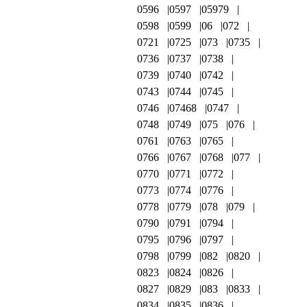
0596
0597
05979
0598
0599
06
072
0721
0725
073
0735
0736
0737
0738
0739
0740
0742
0743
0744
0745
0746
07468
0747
0748
0749
075
076
0761
0763
0765
0766
0767
0768
077
0770
0771
0772
0773
0774
0776
0778
0779
078
079
0790
0791
0794
0795
0796
0797
0798
0799
082
0820
0823
0824
0826
0827
0829
083
0833
0834
0835
0836