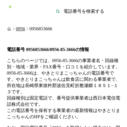
0956
0956853666
電話番号
0956853666/0956-85-3666
の情報
こちらのページでは、
0956-85-3666
の事業者名・回線種
別・地域・業界・FAX番号・口コミを紹介しています。
0956-85-3666
は、
やきとりまこっちゃん
の電話番号で
す。
やきとりまこっちゃんは
飲食店
に関わる事業者
で、
所在地は長崎県東彼杵郡波佐見町折敷瀬郷１８５１−１
３
です。
回線種別は
固定電話
で、番号提供事業者は
西日本電信電
話株式会社
です。
この電話番号を保有する事業者の最新情報は
やきとりま
こっちゃん
のHP
をご確認ください。