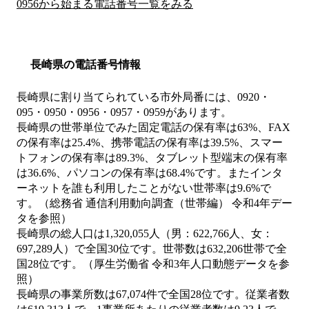
0956から始まる電話番号一覧をみる
長崎県の電話番号情報
長崎県に割り当てられている市外局番には、0920・
095・0950・0956・0957・0959があります。
長崎県の世帯単位でみた固定電話の保有率は63%、FAX
の保有率は25.4%、携帯電話の保有率は39.5%、スマー
トフォンの保有率は89.3%、タブレット型端末の保有率
は36.6%、パソコンの保有率は68.4%です。またインタ
ーネットを誰も利用したことがない世帯率は9.6%で
す。（総務省 通信利用動向調査（世帯編） 令和4年デー
タを参照）
長崎県の総人口は1,320,055人（男：622,766人、女：
697,289人）で全国30位です。世帯数は632,206世帯で全
国28位です。（厚生労働省 令和3年人口動態データを参
照）
長崎県の事業所数は67,074件で全国28位です。従業者数