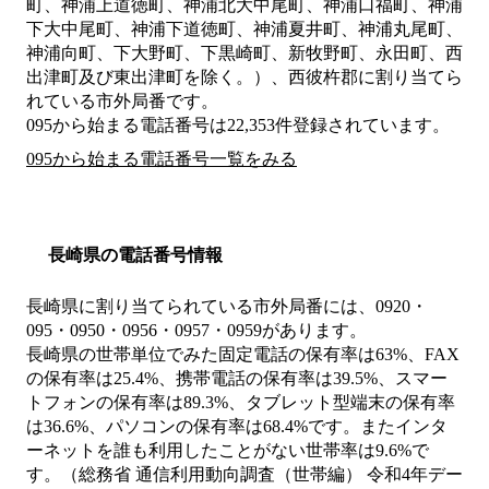
町、神浦上道徳町、神浦北大中尾町、神浦口福町、神浦
下大中尾町、神浦下道徳町、神浦夏井町、神浦丸尾町、
神浦向町、下大野町、下黒崎町、新牧野町、永田町、西
出津町及び東出津町を除く。）、西彼杵郡
に割り当てら
れている市外局番です。
095から始まる電話番号は22,353件登録されています。
095から始まる電話番号一覧をみる
長崎県の電話番号情報
長崎県に割り当てられている市外局番には、0920・
095・0950・0956・0957・0959があります。
長崎県の世帯単位でみた固定電話の保有率は63%、FAX
の保有率は25.4%、携帯電話の保有率は39.5%、スマー
トフォンの保有率は89.3%、タブレット型端末の保有率
は36.6%、パソコンの保有率は68.4%です。またインタ
ーネットを誰も利用したことがない世帯率は9.6%で
す。（総務省 通信利用動向調査（世帯編） 令和4年デー