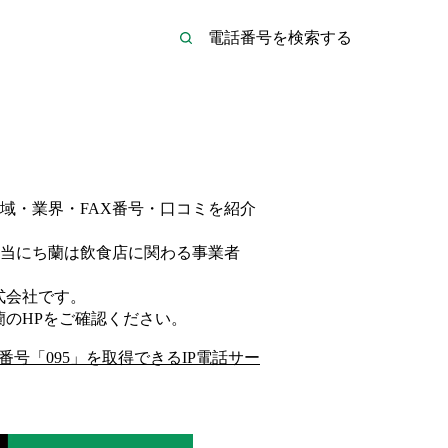
域・業界・FAX番号・口コミを紹介
当にち蘭は
飲食店
に関わる事業者
式会社
です。
蘭
のHP
をご確認ください。
番号「
095
」を取得できるIP電話サー