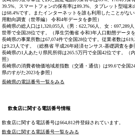
39.5%、スマートフォンの保有率は89.3%、タブレット型端末
は68.4%です。またインターネットを誰も利用したことがない
用動向調査（世帯編） 令和4年データを参照）
長崎県の総人口は1,320,055人（男：622,766人、女：697,28
世帯で全国28位です。（厚生労働省 令和3年人口動態データ
長崎県の事業所数は67,074件で全国28位です。従業者数は619
は9.23人です。（総務省 平成26年経済センサス‐基礎調査を参
長崎県の1人あたり県民所得は265.5万円で全国42位です。（
照）
長崎県の消費者物価地域差指数（交通・通信）は99.6で全国2
県のすがた2023を参照）
長崎県の電話番号一覧をみる
飲食店に関する電話番号情報
飲食店に関する電話番号は664,812件登録されています。
飲食店に関する電話番号一覧をみる