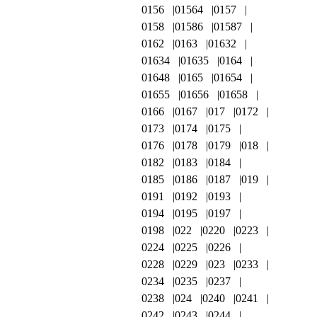
0156
01564
0157
0158
01586
01587
0162
0163
01632
01634
01635
0164
01648
0165
01654
01655
01656
01658
0166
0167
017
0172
0173
0174
0175
0176
0178
0179
018
0182
0183
0184
0185
0186
0187
019
0191
0192
0193
0194
0195
0197
0198
022
0220
0223
0224
0225
0226
0228
0229
023
0233
0234
0235
0237
0238
024
0240
0241
0242
0243
0244