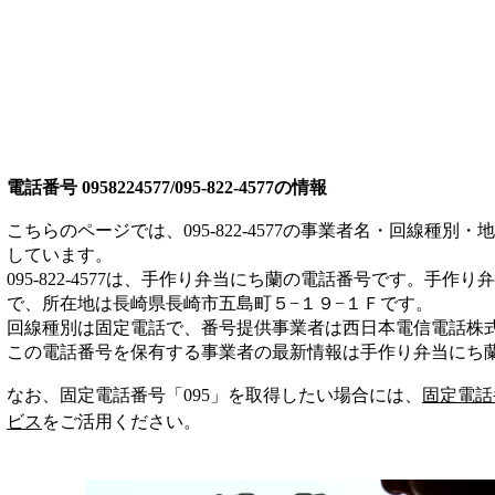
電話番号
0958224577/095-822-4577
の情報
こちらのページでは、
095-822-4577
の事業者名・回線種別・地
しています。
095-822-4577
は、
手作り弁当にち蘭
の電話番号です。
手作り弁
で、所在地は長崎県長崎市五島町５−１９−１Ｆ
です。
回線種別は
固定電話
で、番号提供事業者は
西日本電信電話株
この電話番号を保有する事業者の最新情報は
手作り弁当にち
なお、固定電話番号「
095
」を取得したい場合には、
固定電話
ビス
をご活用ください。