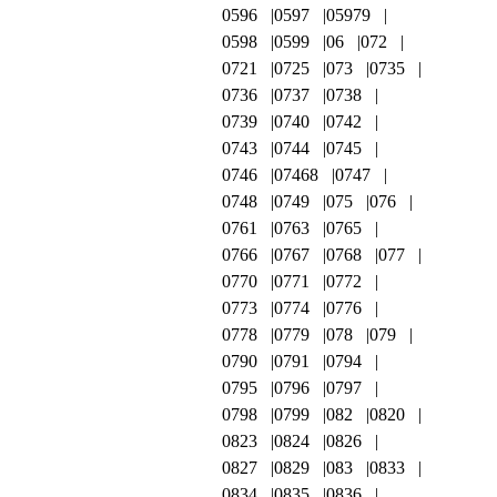
0596
0597
05979
0598
0599
06
072
0721
0725
073
0735
0736
0737
0738
0739
0740
0742
0743
0744
0745
0746
07468
0747
0748
0749
075
076
0761
0763
0765
0766
0767
0768
077
0770
0771
0772
0773
0774
0776
0778
0779
078
079
0790
0791
0794
0795
0796
0797
0798
0799
082
0820
0823
0824
0826
0827
0829
083
0833
0834
0835
0836