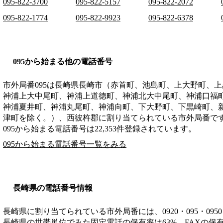
095-822-3700
095-822-5157
095-822-2072
095-822-1774
095-822-9923
095-822-6378
095から始まる他の電話番号
市外局番
095
は
長崎県長崎市（赤首町、池島町、上大野町、上
神浦上大中尾町、神浦上道徳町、神浦北大中尾町、神浦口福
神浦夏井町、神浦丸尾町、神浦向町、下大野町、下黒崎町、
津町を除く。）、西彼杵郡
に割り当てられている市外局番で
095から始まる電話番号は22,353件登録されています。
095から始まる電話番号一覧をみる
長崎県の電話番号情報
長崎県に割り当てられている市外局番には、0920・095・0950・0
長崎県の世帯単位でみた固定電話の保有率は63%、FAXの保有