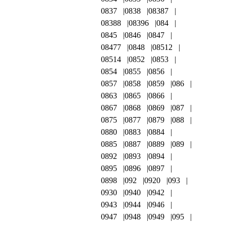
0837
0838
08387
08388
08396
084
0845
0846
0847
08477
0848
08512
08514
0852
0853
0854
0855
0856
0857
0858
0859
086
0863
0865
0866
0867
0868
0869
087
0875
0877
0879
088
0880
0883
0884
0885
0887
0889
089
0892
0893
0894
0895
0896
0897
0898
092
0920
093
0930
0940
0942
0943
0944
0946
0947
0948
0949
095