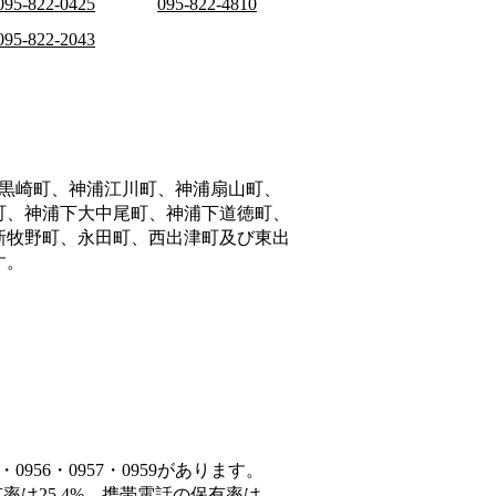
095-822-0425
095-822-4810
095-822-2043
黒崎町、神浦江川町、神浦扇山町、
町、神浦下大中尾町、神浦下道徳町、
新牧野町、永田町、西出津町及び東出
す。
956・0957・0959があります。
率は25.4%、携帯電話の保有率は