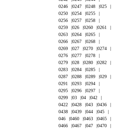
0246
0247
0248
025
0250
0254
0255
0256
0257
0258
0259
026
0260
0261
0263
0264
0265
0266
0267
0268
0269
027
0270
0274
0276
0277
0278
0279
028
0280
0282
0283
0284
0285
0287
0288
0289
029
0291
0293
0294
0295
0296
0297
0299
03
04
042
0422
0428
043
0436
0438
0439
044
045
046
0460
0463
0465
0466
0467
047
0470