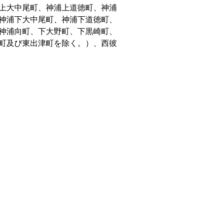
上大中尾町、神浦上道徳町、神浦
神浦下大中尾町、神浦下道徳町、
神浦向町、下大野町、下黒崎町、
町及び東出津町を除く。）、西彼