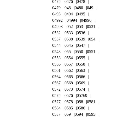
0475
0476
0478
0479
048
0480
049
0493
0494
0495
04992
04994
04996
04998
052
053
0531
0532
0533
0536
0537
0538
0539
054
0544
0545
0547
0548
055
0550
0551
0553
0554
0555
0556
0557
0558
0561
0562
0563
0564
0565
0566
0567
0568
0569
0572
0573
0574
0575
0576
05769
0577
0578
058
0581
0584
0585
0586
0587
059
0594
0595