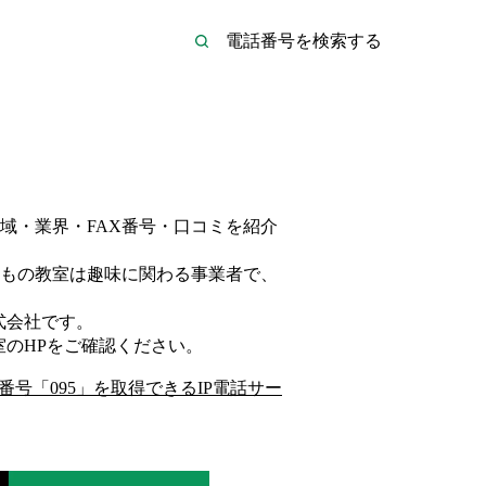
域・業界・FAX番号・口コミを紹介
もの教室は
趣味
に関わる事業者
で、
式会社
です。
室
のHP
をご確認ください。
番号「
095
」を取得できるIP電話サー