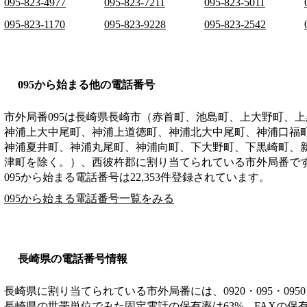
095-823-4977
095-823-7211
095-823-5011
095-823-1170
095-823-9228
095-823-2542
095から始まる他の電話番号
市外局番
095
は
長崎県長崎市（赤首町、池島町、上大野町、上
神浦上大中尾町、神浦上道徳町、神浦北大中尾町、神浦口福
神浦夏井町、神浦丸尾町、神浦向町、下大野町、下黒崎町、
津町を除く。）、西彼杵郡
に割り当てられている市外局番で
095から始まる電話番号は22,353件登録されています。
095から始まる電話番号一覧をみる
長崎県の電話番号情報
長崎県に割り当てられている市外局番には、0920・095・0950・0
長崎県の世帯単位でみた固定電話の保有率は63%、FAXの保有