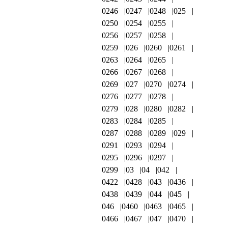
0246
0247
0248
025
0250
0254
0255
0256
0257
0258
0259
026
0260
0261
0263
0264
0265
0266
0267
0268
0269
027
0270
0274
0276
0277
0278
0279
028
0280
0282
0283
0284
0285
0287
0288
0289
029
0291
0293
0294
0295
0296
0297
0299
03
04
042
0422
0428
043
0436
0438
0439
044
045
046
0460
0463
0465
0466
0467
047
0470