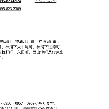
095-823-0524
095-823-7259
095-823-2309
黒崎町、神浦江川町、神浦扇山町、
町、神浦下大中尾町、神浦下道徳町、
新牧野町、永田町、西出津町及び東出
す。
956・0957・0959があります。
率は25.4%、携帯電話の保有率は