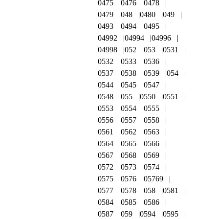
0475
0476
0478
0479
048
0480
049
0493
0494
0495
04992
04994
04996
04998
052
053
0531
0532
0533
0536
0537
0538
0539
054
0544
0545
0547
0548
055
0550
0551
0553
0554
0555
0556
0557
0558
0561
0562
0563
0564
0565
0566
0567
0568
0569
0572
0573
0574
0575
0576
05769
0577
0578
058
0581
0584
0585
0586
0587
059
0594
0595