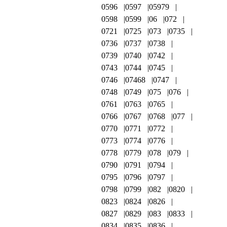
0596
0597
05979
0598
0599
06
072
0721
0725
073
0735
0736
0737
0738
0739
0740
0742
0743
0744
0745
0746
07468
0747
0748
0749
075
076
0761
0763
0765
0766
0767
0768
077
0770
0771
0772
0773
0774
0776
0778
0779
078
079
0790
0791
0794
0795
0796
0797
0798
0799
082
0820
0823
0824
0826
0827
0829
083
0833
0834
0835
0836