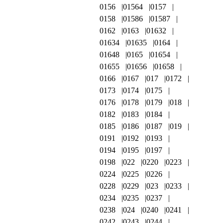
0156
01564
0157
0158
01586
01587
0162
0163
01632
01634
01635
0164
01648
0165
01654
01655
01656
01658
0166
0167
017
0172
0173
0174
0175
0176
0178
0179
018
0182
0183
0184
0185
0186
0187
019
0191
0192
0193
0194
0195
0197
0198
022
0220
0223
0224
0225
0226
0228
0229
023
0233
0234
0235
0237
0238
024
0240
0241
0242
0243
0244