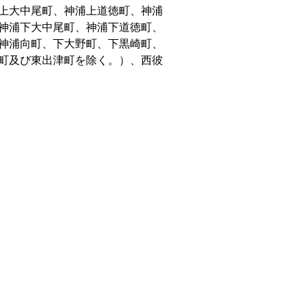
上大中尾町、神浦上道徳町、神浦
神浦下大中尾町、神浦下道徳町、
神浦向町、下大野町、下黒崎町、
町及び東出津町を除く。）、西彼