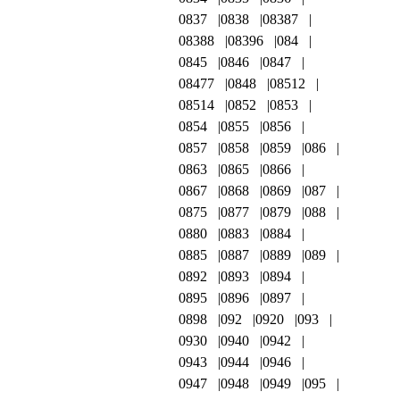
0837
0838
08387
08388
08396
084
0845
0846
0847
08477
0848
08512
08514
0852
0853
0854
0855
0856
0857
0858
0859
086
0863
0865
0866
0867
0868
0869
087
0875
0877
0879
088
0880
0883
0884
0885
0887
0889
089
0892
0893
0894
0895
0896
0897
0898
092
0920
093
0930
0940
0942
0943
0944
0946
0947
0948
0949
095