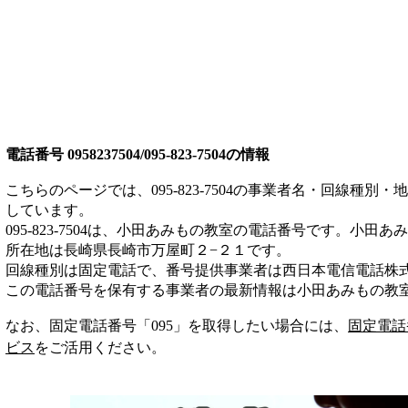
電話番号
0958237504/095-823-7504
の情報
こちらのページでは、
095-823-7504
の事業者名・回線種別・地
しています。
095-823-7504
は、
小田あみもの教室
の電話番号です。
小田あみ
所在地は長崎県長崎市万屋町２−２１
です。
回線種別は
固定電話
で、番号提供事業者は
西日本電信電話株
この電話番号を保有する事業者の最新情報は
小田あみもの教
なお、固定電話番号「
095
」を取得したい場合には、
固定電話
ビス
をご活用ください。