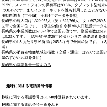
39.5%、スマートフォンの保有率は89.3%、タブレット型端末
は68.4%です。またインターネットを誰も利用したことがない
用動向調査（世帯編） 令和4年データを参照）
長崎県の総人口は1,320,055人（男：622,766人、女：697,28
世帯で全国28位です。（厚生労働省 令和3年人口動態データ
長崎県の事業所数は67,074件で全国28位です。従業者数は619
は9.23人です。（総務省 平成26年経済センサス‐基礎調査を参
長崎県の1人あたり県民所得は265.5万円で全国42位です。（
照）
長崎県の消費者物価地域差指数（交通・通信）は99.6で全国2
県のすがた2023を参照）
長崎県の電話番号一覧をみる
趣味に関する電話番号情報
趣味に関する電話番号は88,748件登録されています。
趣味に関する電話番号一覧をみる