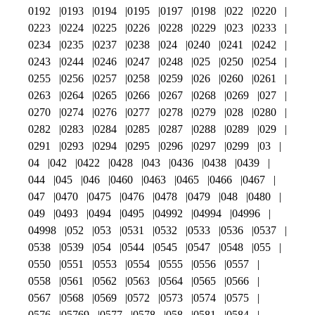
0192
0193
0194
0195
0197
0198
022
0220
0223
0224
0225
0226
0228
0229
023
0233
0234
0235
0237
0238
024
0240
0241
0242
0243
0244
0246
0247
0248
025
0250
0254
0255
0256
0257
0258
0259
026
0260
0261
0263
0264
0265
0266
0267
0268
0269
027
0270
0274
0276
0277
0278
0279
028
0280
0282
0283
0284
0285
0287
0288
0289
029
0291
0293
0294
0295
0296
0297
0299
03
04
042
0422
0428
043
0436
0438
0439
044
045
046
0460
0463
0465
0466
0467
047
0470
0475
0476
0478
0479
048
0480
049
0493
0494
0495
04992
04994
04996
04998
052
053
0531
0532
0533
0536
0537
0538
0539
054
0544
0545
0547
0548
055
0550
0551
0553
0554
0555
0556
0557
0558
0561
0562
0563
0564
0565
0566
0567
0568
0569
0572
0573
0574
0575
0576
05769
0577
0578
058
0581
0584