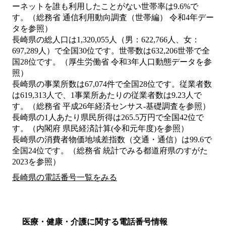
ーネットを誰も利用したことがない世帯率は9.6%で
す。（総務省 通信利用動向調査（世帯編） 令和4年デー
タを参照）
長崎県の総人口は1,320,055人（男：622,766人、女：
697,289人）で全国30位です。世帯数は632,206世帯で全
国28位です。（厚生労働省 令和3年人口動態データを参
照）
長崎県の事業所数は67,074件で全国28位です。従業者数
は619,313人で、1事業所あたりの従業者数は9.23人で
す。（総務省 平成26年経済センサス‐基礎調査を参照）
長崎県の1人あたり県民所得は265.5万円で全国42位で
す。（内閣府 県民経済計算(令和元年度)を参照）
長崎県の消費者物価地域差指数（交通・通信）は99.6で
全国24位です。（総務省 統計でみる都道府県のすがた
2023を参照）
長崎県の電話番号一覧をみる
医療・健康・介護に関する電話番号情報