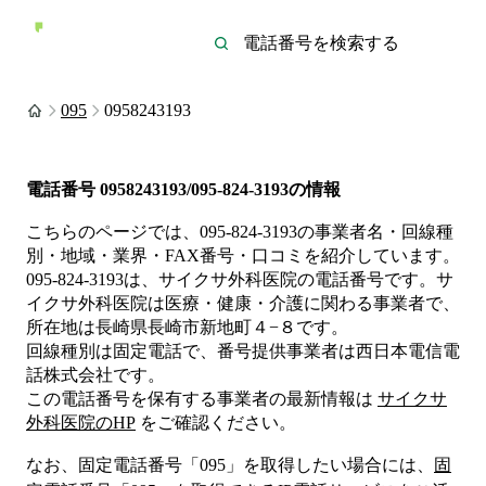
095
0958243193
電話番号
0958243193/095-824-3193
の情報
こちらのページでは、
095-824-3193
の事業者名・回線種
別・地域・業界・FAX番号・口コミを紹介しています。
095-824-3193
は、
サイクサ外科医院
の電話番号です。
サ
イクサ外科医院は
医療・健康・介護
に関わる事業者
で、
所在地は長崎県長崎市新地町４−８
です。
回線種別は
固定電話
で、番号提供事業者は
西日本電信電
話株式会社
です。
この電話番号を保有する事業者の最新情報は
サイクサ
外科医院
のHP
をご確認ください。
なお、固定電話番号「
095
」を取得したい場合には、
固