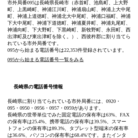
市外局番
095
は
長崎県長崎市（赤首町、池島町、上大野
町、上黒崎町、神浦江川町、神浦扇山町、神浦上大中尾
町、神浦上道徳町、神浦北大中尾町、神浦口福町、神浦
下大中尾町、神浦下道徳町、神浦夏井町、神浦丸尾町、
神浦向町、下大野町、下黒崎町、新牧野町、永田町、西
出津町及び東出津町を除く。）、西彼杵郡
に割り当てら
れている市外局番です。
095から始まる電話番号は22,353件登録されています。
095から始まる電話番号一覧をみる
長崎県の電話番号情報
長崎県に割り当てられている市外局番には、0920・
095・0950・0956・0957・0959があります。
長崎県の世帯単位でみた固定電話の保有率は63%、FAX
の保有率は25.4%、携帯電話の保有率は39.5%、スマー
トフォンの保有率は89.3%、タブレット型端末の保有率
は36.6%、パソコンの保有率は68.4%です。またインタ