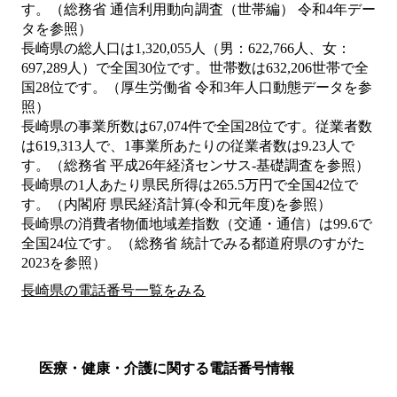
す。（総務省 通信利用動向調査（世帯編） 令和4年デー
タを参照）
長崎県の総人口は1,320,055人（男：622,766人、女：
697,289人）で全国30位です。世帯数は632,206世帯で全
国28位です。（厚生労働省 令和3年人口動態データを参
照）
長崎県の事業所数は67,074件で全国28位です。従業者数
は619,313人で、1事業所あたりの従業者数は9.23人で
す。（総務省 平成26年経済センサス‐基礎調査を参照）
長崎県の1人あたり県民所得は265.5万円で全国42位で
す。（内閣府 県民経済計算(令和元年度)を参照）
長崎県の消費者物価地域差指数（交通・通信）は99.6で
全国24位です。（総務省 統計でみる都道府県のすがた
2023を参照）
長崎県の電話番号一覧をみる
医療・健康・介護に関する電話番号情報