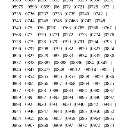
05979
0598
0599
06
072
0721
0725
073
0735
0736
0737
0738
0739
0740
0742
0743
0744
0745
0746
07468
0747
0748
0749
075
076
0761
0763
0765
0766
0767
0768
077
0770
0771
0772
0773
0774
0776
0778
0779
078
079
0790
0791
0794
0795
0796
0797
0798
0799
082
0820
0823
0824
0826
0827
0829
083
0833
0834
0835
0836
0837
0838
08387
08388
08396
084
0845
0846
0847
08477
0848
08512
08514
0852
0853
0854
0855
0856
0857
0858
0859
086
0863
0865
0866
0867
0868
0869
087
0875
0877
0879
088
0880
0883
0884
0885
0887
0889
089
0892
0893
0894
0895
0896
0897
0898
092
0920
093
0930
0940
0942
0943
0944
0946
0947
0948
0949
095
0950
0952
0954
0955
0956
0957
0959
096
0964
0965
0966
0967
0968
0969
097
0972
0973
0974