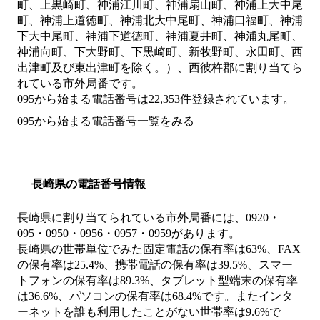
町、上黒崎町、神浦江川町、神浦扇山町、神浦上大中尾
町、神浦上道徳町、神浦北大中尾町、神浦口福町、神浦
下大中尾町、神浦下道徳町、神浦夏井町、神浦丸尾町、
神浦向町、下大野町、下黒崎町、新牧野町、永田町、西
出津町及び東出津町を除く。）、西彼杵郡
に割り当てら
れている市外局番です。
095から始まる電話番号は22,353件登録されています。
095から始まる電話番号一覧をみる
長崎県の電話番号情報
長崎県に割り当てられている市外局番には、0920・
095・0950・0956・0957・0959があります。
長崎県の世帯単位でみた固定電話の保有率は63%、FAX
の保有率は25.4%、携帯電話の保有率は39.5%、スマー
トフォンの保有率は89.3%、タブレット型端末の保有率
は36.6%、パソコンの保有率は68.4%です。またインタ
ーネットを誰も利用したことがない世帯率は9.6%で