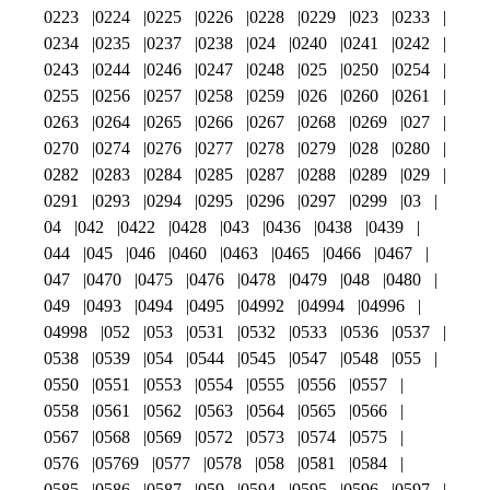
0223
0224
0225
0226
0228
0229
023
0233
0234
0235
0237
0238
024
0240
0241
0242
0243
0244
0246
0247
0248
025
0250
0254
0255
0256
0257
0258
0259
026
0260
0261
0263
0264
0265
0266
0267
0268
0269
027
0270
0274
0276
0277
0278
0279
028
0280
0282
0283
0284
0285
0287
0288
0289
029
0291
0293
0294
0295
0296
0297
0299
03
04
042
0422
0428
043
0436
0438
0439
044
045
046
0460
0463
0465
0466
0467
047
0470
0475
0476
0478
0479
048
0480
049
0493
0494
0495
04992
04994
04996
04998
052
053
0531
0532
0533
0536
0537
0538
0539
054
0544
0545
0547
0548
055
0550
0551
0553
0554
0555
0556
0557
0558
0561
0562
0563
0564
0565
0566
0567
0568
0569
0572
0573
0574
0575
0576
05769
0577
0578
058
0581
0584
0585
0586
0587
059
0594
0595
0596
0597