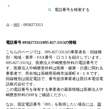
095
0958273313
電話番号
0958273313/095-827-3313
の情報
こちらのページでは、
095-827-3313
の事業者名・回線種
別・地域・業界・FAX番号・口コミを紹介しています。
095-827-3313
は、
医療法人中嶋整形外科
の電話番号で
す。
医療法人中嶋整形外科は
医療・健康・介護
に関わる
事業者
で、所在地は長崎県長崎市油屋町４−１６
です。
回線種別は
固定電話
で、番号提供事業者は
西日本電信電
話株式会社
です。
この電話番号を保有する事業者の最新情報は
医療法人中
嶋整形外科
のHP
をご確認ください。
なお、固定電話番号「
095
」を取得したい場合には、
固