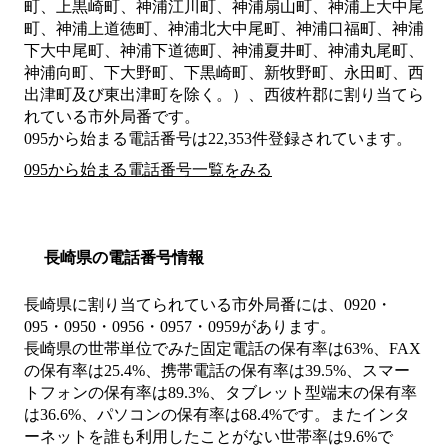
町、上黒崎町、神浦江川町、神浦扇山町、神浦上大中尾
町、神浦上道徳町、神浦北大中尾町、神浦口福町、神浦
下大中尾町、神浦下道徳町、神浦夏井町、神浦丸尾町、
神浦向町、下大野町、下黒崎町、新牧野町、永田町、西
出津町及び東出津町を除く。）、西彼杵郡
に割り当てら
れている市外局番です。
095から始まる電話番号は22,353件登録されています。
095から始まる電話番号一覧をみる
長崎県の電話番号情報
長崎県に割り当てられている市外局番には、0920・
095・0950・0956・0957・0959があります。
長崎県の世帯単位でみた固定電話の保有率は63%、FAX
の保有率は25.4%、携帯電話の保有率は39.5%、スマー
トフォンの保有率は89.3%、タブレット型端末の保有率
は36.6%、パソコンの保有率は68.4%です。またインタ
ーネットを誰も利用したことがない世帯率は9.6%で