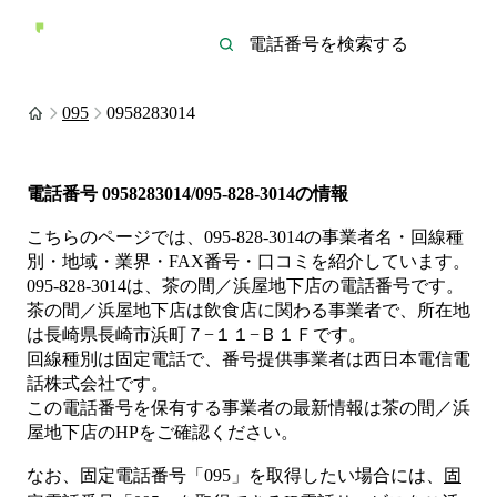
095
0958283014
電話番号
0958283014/095-828-3014
の情報
こちらのページでは、
095-828-3014
の事業者名・回線種
別・地域・業界・FAX番号・口コミを紹介しています。
095-828-3014
は、
茶の間／浜屋地下店
の電話番号です。
茶の間／浜屋地下店は
飲食店
に関わる事業者
で、所在地
は長崎県長崎市浜町７−１１−Ｂ１Ｆ
です。
回線種別は
固定電話
で、番号提供事業者は
西日本電信電
話株式会社
です。
この電話番号を保有する事業者の最新情報は
茶の間／浜
屋地下店
のHP
をご確認ください。
なお、固定電話番号「
095
」を取得したい場合には、
固