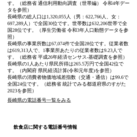
す。（総務省 通信利用動向調査（世帯編） 令和4年デー
タを参照）
長崎県の総人口は1,320,055人（男：622,766人、女：
697,289人）で全国30位です。世帯数は632,206世帯で全
国28位です。（厚生労働省 令和3年人口動態データを参
照）
長崎県の事業所数は67,074件で全国28位です。従業者数
は619,313人で、1事業所あたりの従業者数は9.23人で
す。（総務省 平成26年経済センサス‐基礎調査を参照）
長崎県の1人あたり県民所得は265.5万円で全国42位で
す。（内閣府 県民経済計算(令和元年度)を参照）
長崎県の消費者物価地域差指数（交通・通信）は99.6で
全国24位です。（総務省 統計でみる都道府県のすがた
2023を参照）
長崎県の電話番号一覧をみる
飲食店に関する電話番号情報