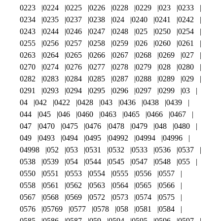
0223
0224
0225
0226
0228
0229
023
0233
0234
0235
0237
0238
024
0240
0241
0242
0243
0244
0246
0247
0248
025
0250
0254
0255
0256
0257
0258
0259
026
0260
0261
0263
0264
0265
0266
0267
0268
0269
027
0270
0274
0276
0277
0278
0279
028
0280
0282
0283
0284
0285
0287
0288
0289
029
0291
0293
0294
0295
0296
0297
0299
03
04
042
0422
0428
043
0436
0438
0439
044
045
046
0460
0463
0465
0466
0467
047
0470
0475
0476
0478
0479
048
0480
049
0493
0494
0495
04992
04994
04996
04998
052
053
0531
0532
0533
0536
0537
0538
0539
054
0544
0545
0547
0548
055
0550
0551
0553
0554
0555
0556
0557
0558
0561
0562
0563
0564
0565
0566
0567
0568
0569
0572
0573
0574
0575
0576
05769
0577
0578
058
0581
0584
0585
0586
0587
059
0594
0595
0596
0597