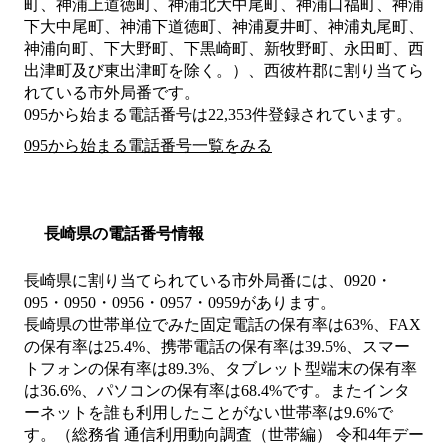
町、神浦上道徳町、神浦北大中尾町、神浦口福町、神浦
下大中尾町、神浦下道徳町、神浦夏井町、神浦丸尾町、
神浦向町、下大野町、下黒崎町、新牧野町、永田町、西
出津町及び東出津町を除く。）、西彼杵郡
に割り当てら
れている市外局番です。
095から始まる電話番号は22,353件登録されています。
095から始まる電話番号一覧をみる
長崎県の電話番号情報
長崎県に割り当てられている市外局番には、0920・
095・0950・0956・0957・0959があります。
長崎県の世帯単位でみた固定電話の保有率は63%、FAX
の保有率は25.4%、携帯電話の保有率は39.5%、スマー
トフォンの保有率は89.3%、タブレット型端末の保有率
は36.6%、パソコンの保有率は68.4%です。またインタ
ーネットを誰も利用したことがない世帯率は9.6%で
す。（総務省 通信利用動向調査（世帯編） 令和4年デー