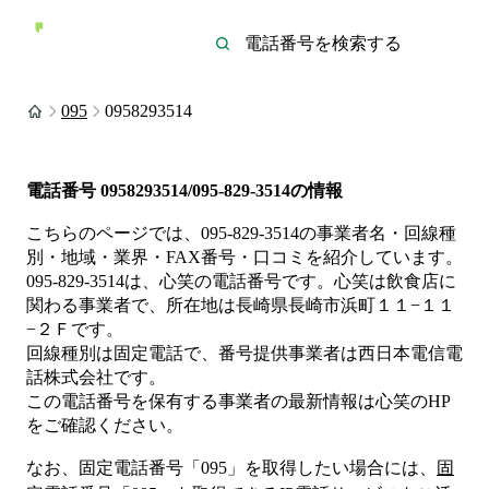
095
0958293514
電話番号
0958293514/095-829-3514
の情報
こちらのページでは、
095-829-3514
の事業者名・回線種
別・地域・業界・FAX番号・口コミを紹介しています。
095-829-3514
は、
心笑
の電話番号です。
心笑は
飲食店
に
関わる事業者
で、所在地は長崎県長崎市浜町１１−１１
−２Ｆ
です。
回線種別は
固定電話
で、番号提供事業者は
西日本電信電
話株式会社
です。
この電話番号を保有する事業者の最新情報は
心笑
のHP
をご確認ください。
なお、固定電話番号「
095
」を取得したい場合には、
固