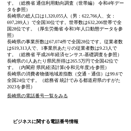
す。（総務省 通信利用動向調査（世帯編） 令和4年デー
タを参照）
長崎県の総人口は1,320,055人（男：622,766人、女：
697,289人）で全国30位です。世帯数は632,206世帯で全
国28位です。（厚生労働省 令和3年人口動態データを参
照）
長崎県の事業所数は67,074件で全国28位です。従業者数
は619,313人で、1事業所あたりの従業者数は9.23人で
す。（総務省 平成26年経済センサス‐基礎調査を参照）
長崎県の1人あたり県民所得は265.5万円で全国42位で
す。（内閣府 県民経済計算(令和元年度)を参照）
長崎県の消費者物価地域差指数（交通・通信）は99.6で
全国24位です。（総務省 統計でみる都道府県のすがた
2023を参照）
長崎県の電話番号一覧をみる
ビジネスに関する電話番号情報