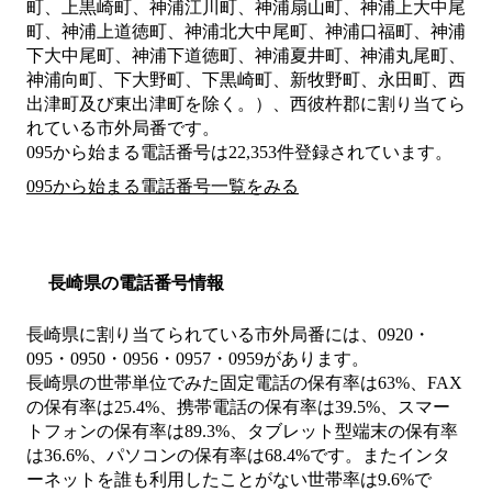
町、上黒崎町、神浦江川町、神浦扇山町、神浦上大中尾
町、神浦上道徳町、神浦北大中尾町、神浦口福町、神浦
下大中尾町、神浦下道徳町、神浦夏井町、神浦丸尾町、
神浦向町、下大野町、下黒崎町、新牧野町、永田町、西
出津町及び東出津町を除く。）、西彼杵郡
に割り当てら
れている市外局番です。
095から始まる電話番号は22,353件登録されています。
095から始まる電話番号一覧をみる
長崎県の電話番号情報
長崎県に割り当てられている市外局番には、0920・
095・0950・0956・0957・0959があります。
長崎県の世帯単位でみた固定電話の保有率は63%、FAX
の保有率は25.4%、携帯電話の保有率は39.5%、スマー
トフォンの保有率は89.3%、タブレット型端末の保有率
は36.6%、パソコンの保有率は68.4%です。またインタ
ーネットを誰も利用したことがない世帯率は9.6%で