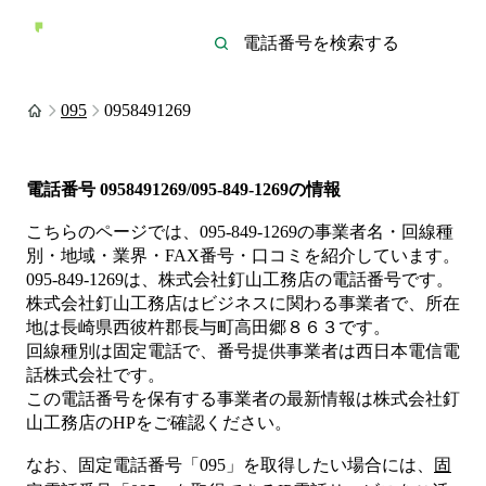
095
0958491269
電話番号
0958491269/095-849-1269
の情報
こちらのページでは、
095-849-1269
の事業者名・回線種
別・地域・業界・FAX番号・口コミを紹介しています。
095-849-1269
は、
株式会社釘山工務店
の電話番号です。
株式会社釘山工務店は
ビジネス
に関わる事業者
で、所在
地は長崎県西彼杵郡長与町高田郷８６３
です。
回線種別は
固定電話
で、番号提供事業者は
西日本電信電
話株式会社
です。
この電話番号を保有する事業者の最新情報は
株式会社釘
山工務店
のHP
をご確認ください。
なお、固定電話番号「
095
」を取得したい場合には、
固