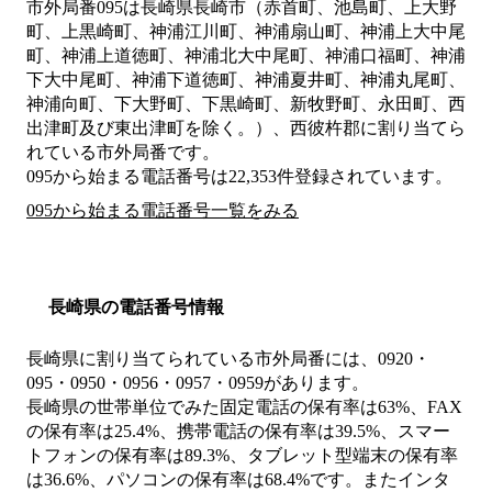
市外局番
095
は
長崎県長崎市（赤首町、池島町、上大野
町、上黒崎町、神浦江川町、神浦扇山町、神浦上大中尾
町、神浦上道徳町、神浦北大中尾町、神浦口福町、神浦
下大中尾町、神浦下道徳町、神浦夏井町、神浦丸尾町、
神浦向町、下大野町、下黒崎町、新牧野町、永田町、西
出津町及び東出津町を除く。）、西彼杵郡
に割り当てら
れている市外局番です。
095から始まる電話番号は22,353件登録されています。
095から始まる電話番号一覧をみる
長崎県の電話番号情報
長崎県に割り当てられている市外局番には、0920・
095・0950・0956・0957・0959があります。
長崎県の世帯単位でみた固定電話の保有率は63%、FAX
の保有率は25.4%、携帯電話の保有率は39.5%、スマー
トフォンの保有率は89.3%、タブレット型端末の保有率
は36.6%、パソコンの保有率は68.4%です。またインタ