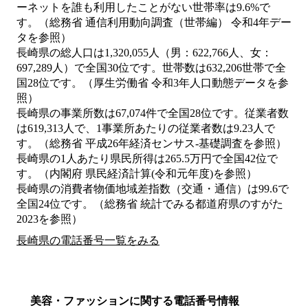
ーネットを誰も利用したことがない世帯率は9.6%で
す。（総務省 通信利用動向調査（世帯編） 令和4年デー
タを参照）
長崎県の総人口は1,320,055人（男：622,766人、女：
697,289人）で全国30位です。世帯数は632,206世帯で全
国28位です。（厚生労働省 令和3年人口動態データを参
照）
長崎県の事業所数は67,074件で全国28位です。従業者数
は619,313人で、1事業所あたりの従業者数は9.23人で
す。（総務省 平成26年経済センサス‐基礎調査を参照）
長崎県の1人あたり県民所得は265.5万円で全国42位で
す。（内閣府 県民経済計算(令和元年度)を参照）
長崎県の消費者物価地域差指数（交通・通信）は99.6で
全国24位です。（総務省 統計でみる都道府県のすがた
2023を参照）
長崎県の電話番号一覧をみる
美容・ファッションに関する電話番号情報