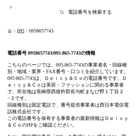
095
0958657743
電話番号
0958657743/095-865-7743
の情報
こちらのページでは、
095-865-7743
の事業者名・回線種
別・地域・業界・FAX番号・口コミを紹介しています。
095-865-7743
は、
Ｄｅｉｃｙ＆Ｃｏ
の電話番号です。
Ｄ
ｅｉｃｙ＆Ｃｏは
美容・ファッション
に関わる事業者
で、所在地は長崎県西彼杵郡長与町まなび野１丁目２
−３
です。
回線種別は
固定電話
で、番号提供事業者は
西日本電信電
話株式会社
です。
この電話番号を保有する事業者の最新情報は
Ｄｅｉｃｙ
＆Ｃｏ
のHP
をご確認ください。