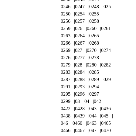
0246
0247
0248
025
0250
0254
0255
0256
0257
0258
0259
026
0260
0261
0263
0264
0265
0266
0267
0268
0269
027
0270
0274
0276
0277
0278
0279
028
0280
0282
0283
0284
0285
0287
0288
0289
029
0291
0293
0294
0295
0296
0297
0299
03
04
042
0422
0428
043
0436
0438
0439
044
045
046
0460
0463
0465
0466
0467
047
0470