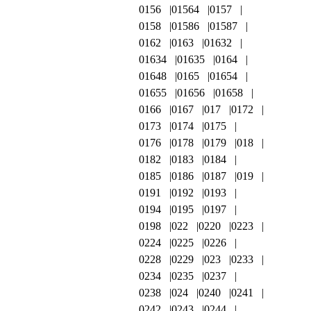
0156
01564
0157
0158
01586
01587
0162
0163
01632
01634
01635
0164
01648
0165
01654
01655
01656
01658
0166
0167
017
0172
0173
0174
0175
0176
0178
0179
018
0182
0183
0184
0185
0186
0187
019
0191
0192
0193
0194
0195
0197
0198
022
0220
0223
0224
0225
0226
0228
0229
023
0233
0234
0235
0237
0238
024
0240
0241
0242
0243
0244