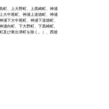
島町、上大野町、上黒崎町、神浦
上大中尾町、神浦上道徳町、神浦
神浦下大中尾町、神浦下道徳町、
神浦向町、下大野町、下黒崎町、
町及び東出津町を除く。）、西彼