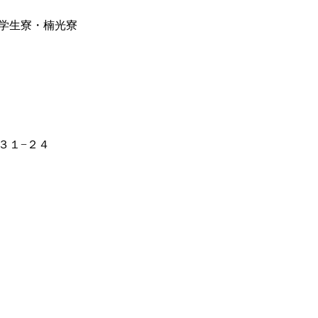
学生寮・楠光寮
３１−２４