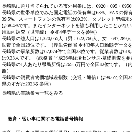
長崎県に割り当てられている市外局番には、0920・095・0950・0
長崎県の世帯単位でみた固定電話の保有率は63%、FAXの保有
39.5%、スマートフォンの保有率は89.3%、タブレット型端末
は68.4%です。またインターネットを誰も利用したことがない
用動向調査（世帯編） 令和4年データを参照）
長崎県の総人口は1,320,055人（男：622,766人、女：697,28
世帯で全国28位です。（厚生労働省 令和3年人口動態データ
長崎県の事業所数は67,074件で全国28位です。従業者数は619
は9.23人です。（総務省 平成26年経済センサス‐基礎調査を参
長崎県の1人あたり県民所得は265.5万円で全国42位です。（
照）
長崎県の消費者物価地域差指数（交通・通信）は99.6で全国2
県のすがた2023を参照）
長崎県の電話番号一覧をみる
教育・習い事に関する電話番号情報