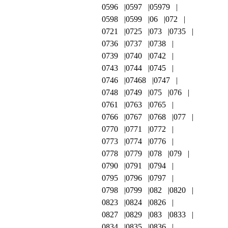
0596
0597
05979
0598
0599
06
072
0721
0725
073
0735
0736
0737
0738
0739
0740
0742
0743
0744
0745
0746
07468
0747
0748
0749
075
076
0761
0763
0765
0766
0767
0768
077
0770
0771
0772
0773
0774
0776
0778
0779
078
079
0790
0791
0794
0795
0796
0797
0798
0799
082
0820
0823
0824
0826
0827
0829
083
0833
0834
0835
0836