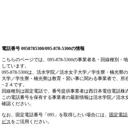
電話番号
0958785300/095-878-5300
の情報
こちらのページでは、
095-878-5300
の事業者名・回線種別・地
しています。
095-878-5300
は、
活水学院／活水女子大学／学生寮・楠光寮
の
大学／学生寮・楠光寮は
教育・習い事
に関わる事業者
で、所
−２４
です。
回線種別は
固定電話
で、番号提供事業者は
西日本電信電話株
この電話番号を保有する事業者の最新情報は
活水学院／活水
確認ください。
なお、固定電話番号「
095
」を取得したい場合には、
固定電話
ビス
をご活用ください。