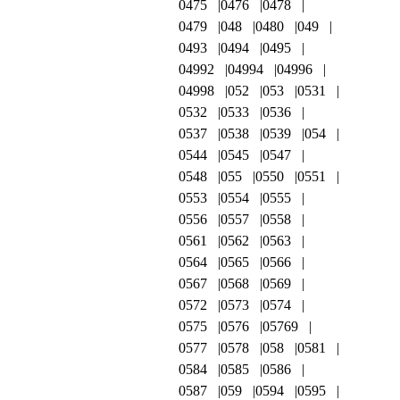
0475
0476
0478
0479
048
0480
049
0493
0494
0495
04992
04994
04996
04998
052
053
0531
0532
0533
0536
0537
0538
0539
054
0544
0545
0547
0548
055
0550
0551
0553
0554
0555
0556
0557
0558
0561
0562
0563
0564
0565
0566
0567
0568
0569
0572
0573
0574
0575
0576
05769
0577
0578
058
0581
0584
0585
0586
0587
059
0594
0595