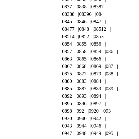
0837
0838
08387
08388
08396
084
0845
0846
0847
08477
0848
08512
08514
0852
0853
0854
0855
0856
0857
0858
0859
086
0863
0865
0866
0867
0868
0869
087
0875
0877
0879
088
0880
0883
0884
0885
0887
0889
089
0892
0893
0894
0895
0896
0897
0898
092
0920
093
0930
0940
0942
0943
0944
0946
0947
0948
0949
095