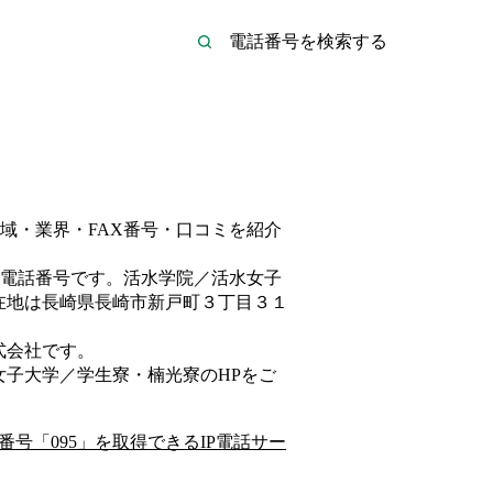
域・業界・FAX番号・口コミを紹介
電話番号です。
活水学院／活水女子
在地は長崎県長崎市新戸町３丁目３１
式会社
です。
女子大学／学生寮・楠光寮
のHP
をご
番号「
095
」を取得できるIP電話サー