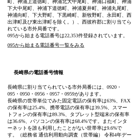
町、神浦上道徳町、神浦北大中尾町、神浦口福町、神浦
下大中尾町、神浦下道徳町、神浦夏井町、神浦丸尾町、
神浦向町、下大野町、下黒崎町、新牧野町、永田町、西
出津町及び東出津町を除く。）、西彼杵郡
に割り当てら
れている市外局番です。
095から始まる電話番号は22,353件登録されています。
095から始まる電話番号一覧をみる
長崎県の電話番号情報
長崎県に割り当てられている市外局番には、0920・
095・0950・0956・0957・0959があります。
長崎県の世帯単位でみた固定電話の保有率は63%、FAX
の保有率は25.4%、携帯電話の保有率は39.5%、スマー
トフォンの保有率は89.3%、タブレット型端末の保有率
は36.6%、パソコンの保有率は68.4%です。またインタ
ーネットを誰も利用したことがない世帯率は9.6%で
す。（総務省 通信利用動向調査（世帯編） 令和4年デー