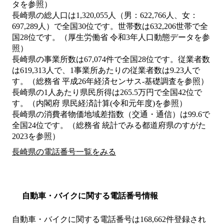
タを参照）
長崎県の総人口は1,320,055人（男：622,766人、女：
697,289人）で全国30位です。世帯数は632,206世帯で全
国28位です。（厚生労働省 令和3年人口動態データを参
照）
長崎県の事業所数は67,074件で全国28位です。従業者数
は619,313人で、1事業所あたりの従業者数は9.23人で
す。（総務省 平成26年経済センサス‐基礎調査を参照）
長崎県の1人あたり県民所得は265.5万円で全国42位で
す。（内閣府 県民経済計算(令和元年度)を参照）
長崎県の消費者物価地域差指数（交通・通信）は99.6で
全国24位です。（総務省 統計でみる都道府県のすがた
2023を参照）
長崎県の電話番号一覧をみる
自動車・バイクに関する電話番号情報
自動車・バイクに関する電話番号は168,662件登録され