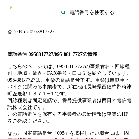
095
0958817727
電話番号
0958817727/095-881-7727
の情報
こちらのページでは、
095-881-7727
の事業者名・回線種
別・地域・業界・FAX番号・口コミを紹介しています。
095-881-7727
は、
車楽
の電話番号です。
車楽は
自動車・
バイク
に関わる事業者
で、所在地は長崎県西彼杵郡時津
町左底郷１３７１−１
です。
回線種別は
固定電話
で、番号提供事業者は
西日本電信電
話株式会社
です。
この電話番号を保有する事業者の最新情報は
車楽
のHP
をご確認ください。
なお、固定電話番号「
095
」を取得したい場合には、
固