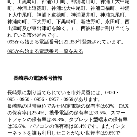
町、上黒崎町、神浦江川町、神浦扇山町、神浦上大中尾
町、神浦上道徳町、神浦北大中尾町、神浦口福町、神浦
下大中尾町、神浦下道徳町、神浦夏井町、神浦丸尾町、
神浦向町、下大野町、下黒崎町、新牧野町、永田町、西
出津町及び東出津町を除く。）、西彼杵郡
に割り当てら
れている市外局番です。
095から始まる電話番号は22,353件登録されています。
095から始まる電話番号一覧をみる
長崎県の電話番号情報
長崎県に割り当てられている市外局番には、0920・
095・0950・0956・0957・0959があります。
長崎県の世帯単位でみた固定電話の保有率は63%、FAX
の保有率は25.4%、携帯電話の保有率は39.5%、スマー
トフォンの保有率は89.3%、タブレット型端末の保有率
は36.6%、パソコンの保有率は68.4%です。またインタ
ーネットを誰も利用したことがない世帯率は9.6%で