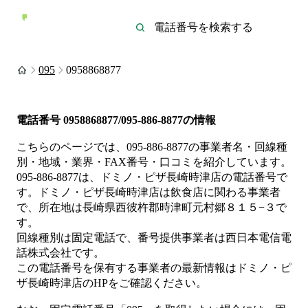
095
0958868877
電話番号
0958868877/095-886-8877
の情報
こちらのページでは、
095-886-8877
の事業者名・回線種
別・地域・業界・FAX番号・口コミを紹介しています。
095-886-8877
は、
ドミノ・ピザ長崎時津店
の電話番号で
す。
ドミノ・ピザ長崎時津店は
飲食店
に関わる事業者
で、所在地は長崎県西彼杵郡時津町元村郷８１５−３
で
す。
回線種別は
固定電話
で、番号提供事業者は
西日本電信電
話株式会社
です。
この電話番号を保有する事業者の最新情報は
ドミノ・ピ
ザ長崎時津店
のHP
をご確認ください。