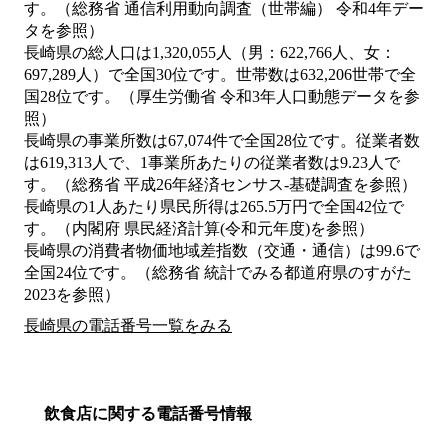
す。（総務省 通信利用動向調査（世帯編） 令和4年デー
タを参照）
長崎県の総人口は1,320,055人（男：622,766人、女：
697,289人）で全国30位です。世帯数は632,206世帯で全
国28位です。（厚生労働省 令和3年人口動態データを参
照）
長崎県の事業所数は67,074件で全国28位です。従業者数
は619,313人で、1事業所あたりの従業者数は9.23人で
す。（総務省 平成26年経済センサス‐基礎調査を参照）
長崎県の1人あたり県民所得は265.5万円で全国42位で
す。（内閣府 県民経済計算(令和元年度)を参照）
長崎県の消費者物価地域差指数（交通・通信）は99.6で
全国24位です。（総務省 統計でみる都道府県のすがた
2023を参照）
長崎県の電話番号一覧をみる
飲食店に関する電話番号情報