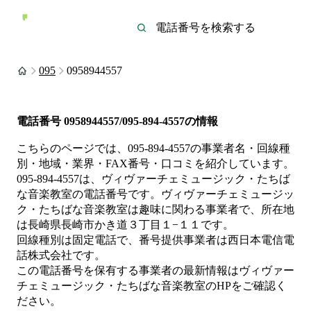
095
0958944557
電話番号
0958944557/095-894-4557
の情報
こちらのページでは、
095-894-4557
の事業者名・回線種
別・地域・業界・FAX番号・口コミを紹介しています。
095-894-4557
は、
ヴィヴァーチェミュージック・たちば
な音楽教室
の電話番号です。
ヴィヴァーチェミュージッ
ク・たちばな音楽教室は
趣味
に関わる事業者
で、所在地
は長崎県長崎市かき道３丁目１−１１
です。
回線種別は
固定電話
で、番号提供事業者は
西日本電信電
話株式会社
です。
この電話番号を保有する事業者の最新情報は
ヴィヴァー
チェミュージック・たちばな音楽教室
のHP
をご確認く
ださい。