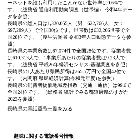
ーネットを誰も利用したことがない世帯率は9.6%で
す。（総務省 通信利用動向調査（世帯編） 令和4年デー
タを参照）
長崎県の総人口は1,320,055人（男：622,766人、女：
697,289人）で全国30位です。世帯数は632,206世帯で全
国28位です。（厚生労働省 令和3年人口動態データを参
照）
長崎県の事業所数は67,074件で全国28位です。従業者数
は619,313人で、1事業所あたりの従業者数は9.23人で
す。（総務省 平成26年経済センサス‐基礎調査を参照）
長崎県の1人あたり県民所得は265.5万円で全国42位で
す。（内閣府 県民経済計算(令和元年度)を参照）
長崎県の消費者物価地域差指数（交通・通信）は99.6で
全国24位です。（総務省 統計でみる都道府県のすがた
2023を参照）
長崎県の電話番号一覧をみる
趣味に関する電話番号情報