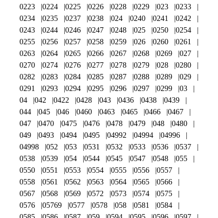
0223
0224
0225
0226
0228
0229
023
0233
0234
0235
0237
0238
024
0240
0241
0242
0243
0244
0246
0247
0248
025
0250
0254
0255
0256
0257
0258
0259
026
0260
0261
0263
0264
0265
0266
0267
0268
0269
027
0270
0274
0276
0277
0278
0279
028
0280
0282
0283
0284
0285
0287
0288
0289
029
0291
0293
0294
0295
0296
0297
0299
03
04
042
0422
0428
043
0436
0438
0439
044
045
046
0460
0463
0465
0466
0467
047
0470
0475
0476
0478
0479
048
0480
049
0493
0494
0495
04992
04994
04996
04998
052
053
0531
0532
0533
0536
0537
0538
0539
054
0544
0545
0547
0548
055
0550
0551
0553
0554
0555
0556
0557
0558
0561
0562
0563
0564
0565
0566
0567
0568
0569
0572
0573
0574
0575
0576
05769
0577
0578
058
0581
0584
0585
0586
0587
059
0594
0595
0596
0597