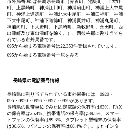
市外局番
095
は
長崎県長崎市（赤首町、池島町、上大野
町、上黒崎町、神浦江川町、神浦扇山町、神浦上大中尾
町、神浦上道徳町、神浦北大中尾町、神浦口福町、神浦
下大中尾町、神浦下道徳町、神浦夏井町、神浦丸尾町、
神浦向町、下大野町、下黒崎町、新牧野町、永田町、西
出津町及び東出津町を除く。）、西彼杵郡
に割り当てら
れている市外局番です。
095から始まる電話番号は22,353件登録されています。
095から始まる電話番号一覧をみる
長崎県の電話番号情報
長崎県に割り当てられている市外局番には、0920・
095・0950・0956・0957・0959があります。
長崎県の世帯単位でみた固定電話の保有率は63%、FAX
の保有率は25.4%、携帯電話の保有率は39.5%、スマー
トフォンの保有率は89.3%、タブレット型端末の保有率
は36.6%、パソコンの保有率は68.4%です。またインタ