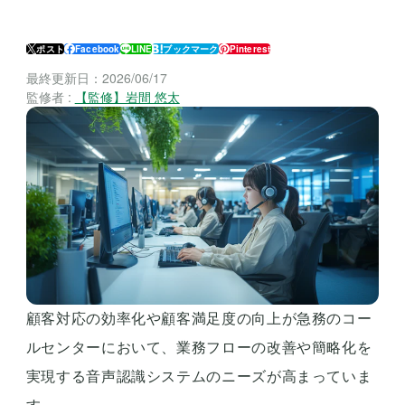
ポスト
Facebook
LINE
ブックマーク
Pinterest
最終更新日：
2026/06/17
監修者 :
【監修】岩間 悠太
顧客対応の効率化や顧客満足度の向上が急務のコー
ルセンターにおいて、業務フローの改善や簡略化を
実現する音声認識システムのニーズが高まっていま