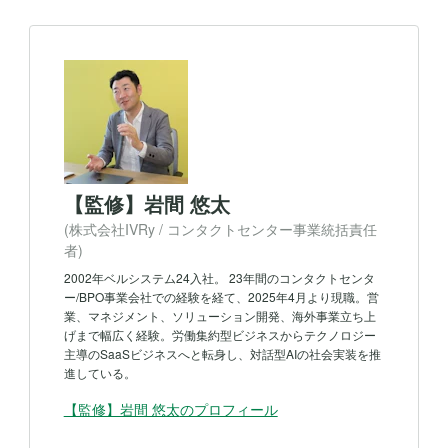
【監修】岩間 悠太
(株式会社IVRy / コンタクトセンター事業統括責任
者)
2002年ベルシステム24入社。 23年間のコンタクトセンタ
ー/BPO事業会社での経験を経て、2025年4月より現職。営
業、マネジメント、ソリューション開発、海外事業立ち上
げまで幅広く経験。労働集約型ビジネスからテクノロジー
主導のSaaSビジネスへと転身し、対話型AIの社会実装を推
進している。
【監修】岩間 悠太
のプロフィール