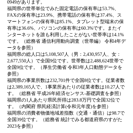
0949があります。
福岡県の世帯単位でみた固定電話の保有率は53.7%、
FAXの保有率は23.9%、携帯電話の保有率は37.4%、ス
マートフォンの保有率は85.1%、タブレット型端末の保
有率は36.6%、パソコンの保有率は60.3%です。またイ
ンターネットを誰も利用したことがない世帯率は14.1%
です。（総務省 通信利用動向調査（世帯編） 令和4年デ
ータを参照）
福岡県の総人口は5,108,507人（男：2,430,957人、女：
2,677,550人）で全国9位です。世帯数は2,488,624世帯で
全国9位です。（厚生労働省 令和3年人口動態データを
参照）
福岡県の事業所数は232,701件で全国8位です。従業者数
は2,389,165人で、1事業所あたりの従業者数は10.27人で
す。（総務省 平成26年経済センサス‐基礎調査を参照）
福岡県の1人あたり県民所得は283.8万円で全国32位で
す。（内閣府 県民経済計算(令和元年度)を参照）
福岡県の消費者物価地域差指数（交通・通信）は98.7で
全国39位です。（総務省 統計でみる都道府県のすがた
2023を参照）