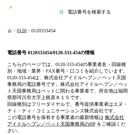
0120
0120333454
電話番号
0120333454/0120-333-454
の情報
こちらのページでは、
0120-333-454
の事業者名・回線種
別・地域・業界・FAX番号・口コミを紹介しています。
0120-333-454
は、
株式会社アイドルヘブン／ペット天国
事務局
の電話番号です。
株式会社アイドルヘブン／ペッ
ト天国事務局は
ペット
に関わる事業者
で、所在地は福岡
県那珂川市大字上梶原８１５
です。
回線種別は
フリーダイヤル
で、番号提供事業者は
エヌ・
ティ・ティ・コミュニケーションズ株式会社
です。
この電話番号を保有する事業者の最新情報は
株式会社
アイドルヘブン／ペット天国事務局
のHP
をご確認くだ
さい。