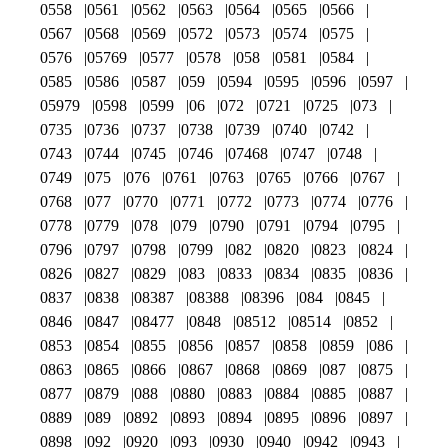
0558
0561
0562
0563
0564
0565
0566
0567
0568
0569
0572
0573
0574
0575
0576
05769
0577
0578
058
0581
0584
0585
0586
0587
059
0594
0595
0596
0597
05979
0598
0599
06
072
0721
0725
073
0735
0736
0737
0738
0739
0740
0742
0743
0744
0745
0746
07468
0747
0748
0749
075
076
0761
0763
0765
0766
0767
0768
077
0770
0771
0772
0773
0774
0776
0778
0779
078
079
0790
0791
0794
0795
0796
0797
0798
0799
082
0820
0823
0824
0826
0827
0829
083
0833
0834
0835
0836
0837
0838
08387
08388
08396
084
0845
0846
0847
08477
0848
08512
08514
0852
0853
0854
0855
0856
0857
0858
0859
086
0863
0865
0866
0867
0868
0869
087
0875
0877
0879
088
0880
0883
0884
0885
0887
0889
089
0892
0893
0894
0895
0896
0897
0898
092
0920
093
0930
0940
0942
0943