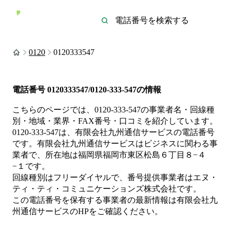
0120
0120333547
電話番号
0120333547/0120-333-547
の情報
こちらのページでは、
0120-333-547
の事業者名・回線種
別・地域・業界・FAX番号・口コミを紹介しています。
0120-333-547
は、
有限会社九州通信サービス
の電話番号
です。
有限会社九州通信サービスは
ビジネス
に関わる事
業者
で、所在地は福岡県福岡市東区松島６丁目８−４
−１
です。
回線種別は
フリーダイヤル
で、番号提供事業者は
エヌ・
ティ・ティ・コミュニケーションズ株式会社
です。
この電話番号を保有する事業者の最新情報は
有限会社九
州通信サービス
のHP
をご確認ください。