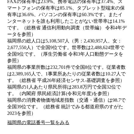
FAXの保有率は23.9%、携帯電話の保有率は37.4%、ス
マートフォンの保有率は85.1%、タブレット型端末の保
有率は36.6%、パソコンの保有率は60.3%です。またイ
ンターネットを誰も利用したことがない世帯率は14.1%
です。（総務省 通信利用動向調査（世帯編） 令和4年デ
ータを参照）
福岡県の総人口は5,108,507人（男：2,430,957人、女：
2,677,550人）で全国9位です。世帯数は2,488,624世帯で
全国9位です。（厚生労働省 令和3年人口動態データを
参照）
福岡県の事業所数は232,701件で全国8位です。従業者数
は2,389,165人で、1事業所あたりの従業者数は10.27人で
す。（総務省 平成26年経済センサス‐基礎調査を参照）
福岡県の1人あたり県民所得は283.8万円で全国32位で
す。（内閣府 県民経済計算(令和元年度)を参照）
福岡県の消費者物価地域差指数（交通・通信）は98.7で
全国39位です。（総務省 統計でみる都道府県のすがた
2023を参照）
福岡県の電話番号一覧をみる