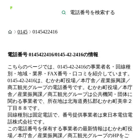
0145
0145422416
電話番号
0145422416/0145-42-2416
の情報
こちらのページでは、
0145-42-2416
の事業者名・回線種
別・地域・業界・FAX番号・口コミを紹介しています。
0145-42-2416
は、
むかわ町役場／本庁舎／産業振興課／
商工観光グループ
の電話番号です。
むかわ町役場／本庁
舎／産業振興課／商工観光グループは
公共機関・団体
に
関わる事業者
で、所在地は北海道勇払郡むかわ町美幸２
丁目８８
です。
回線種別は
固定電話
で、番号提供事業者は
東日本電信電
話株式会社
です。
この電話番号を保有する事業者の最新情報は
むかわ町役
場／本庁舎／産業振興課／商工観光グループ
のHP
をご