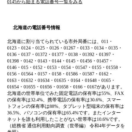
0145から始まる電話番号一覧をみる
北海道の電話番号情報
北海道に割り当てられている市外局番には、011・
0123・0124・0125・0126・01267・0133・0134・0135・
0136・0137・01372・01377・0138・01392・01397・
01398・0142・0143・0144・0145・01456・01457・
0146・015・0152・0153・0154・01547・0155・01558・
0156・01564・0157・0158・01586・01587・0162・
0163・01632・01634・01635・0164・01648・0165・
01654・01655・01656・01658・0166・0167があります。
北海道の世帯単位でみた固定電話の保有率は55%、FAX
の保有率は32.4%、携帯電話の保有率は30.6%、スマー
トフォンの保有率は88%、タブレット型端末の保有率は
36.5%、パソコンの保有率は65.4%です。またインター
ネットを誰も利用したことがない世帯率は10.6%です。
（総務省 通信利用動向調査（世帯編） 令和4年データを