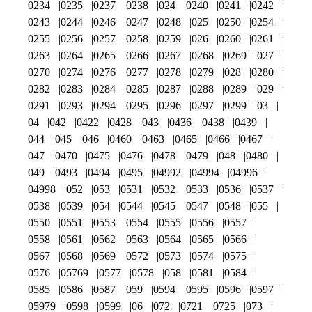
0234
0235
0237
0238
024
0240
0241
0242
0243
0244
0246
0247
0248
025
0250
0254
0255
0256
0257
0258
0259
026
0260
0261
0263
0264
0265
0266
0267
0268
0269
027
0270
0274
0276
0277
0278
0279
028
0280
0282
0283
0284
0285
0287
0288
0289
029
0291
0293
0294
0295
0296
0297
0299
03
04
042
0422
0428
043
0436
0438
0439
044
045
046
0460
0463
0465
0466
0467
047
0470
0475
0476
0478
0479
048
0480
049
0493
0494
0495
04992
04994
04996
04998
052
053
0531
0532
0533
0536
0537
0538
0539
054
0544
0545
0547
0548
055
0550
0551
0553
0554
0555
0556
0557
0558
0561
0562
0563
0564
0565
0566
0567
0568
0569
0572
0573
0574
0575
0576
05769
0577
0578
058
0581
0584
0585
0586
0587
059
0594
0595
0596
0597
05979
0598
0599
06
072
0721
0725
073