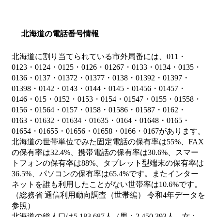
北海道の電話番号情報
北海道に割り当てられている市外局番には、011・
0123・0124・0125・0126・01267・0133・0134・0135・
0136・0137・01372・01377・0138・01392・01397・
01398・0142・0143・0144・0145・01456・01457・
0146・015・0152・0153・0154・01547・0155・01558・
0156・01564・0157・0158・01586・01587・0162・
0163・01632・01634・01635・0164・01648・0165・
01654・01655・01656・01658・0166・0167があります。
北海道の世帯単位でみた固定電話の保有率は55%、FAX
の保有率は32.4%、携帯電話の保有率は30.6%、スマー
トフォンの保有率は88%、タブレット型端末の保有率は
36.5%、パソコンの保有率は65.4%です。またインター
ネットを誰も利用したことがない世帯率は10.6%です。
（総務省 通信利用動向調査（世帯編） 令和4年データを
参照）
北海道の総人口は5,183,687人（男：2,450,393人、女：