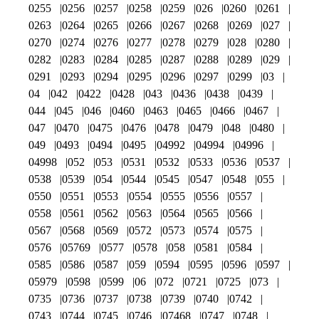
0255
0256
0257
0258
0259
026
0260
0261
0263
0264
0265
0266
0267
0268
0269
027
0270
0274
0276
0277
0278
0279
028
0280
0282
0283
0284
0285
0287
0288
0289
029
0291
0293
0294
0295
0296
0297
0299
03
04
042
0422
0428
043
0436
0438
0439
044
045
046
0460
0463
0465
0466
0467
047
0470
0475
0476
0478
0479
048
0480
049
0493
0494
0495
04992
04994
04996
04998
052
053
0531
0532
0533
0536
0537
0538
0539
054
0544
0545
0547
0548
055
0550
0551
0553
0554
0555
0556
0557
0558
0561
0562
0563
0564
0565
0566
0567
0568
0569
0572
0573
0574
0575
0576
05769
0577
0578
058
0581
0584
0585
0586
0587
059
0594
0595
0596
0597
05979
0598
0599
06
072
0721
0725
073
0735
0736
0737
0738
0739
0740
0742
0743
0744
0745
0746
07468
0747
0748