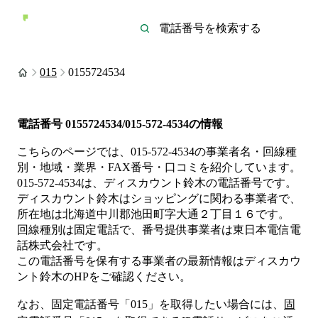
015
0155724534
電話番号
0155724534/015-572-4534
の情報
こちらのページでは、
015-572-4534
の事業者名・回線種
別・地域・業界・FAX番号・口コミを紹介しています。
015-572-4534
は、
ディスカウント鈴木
の電話番号です。
ディスカウント鈴木は
ショッピング
に関わる事業者
で、
所在地は北海道中川郡池田町字大通２丁目１６
です。
回線種別は
固定電話
で、番号提供事業者は
東日本電信電
話株式会社
です。
この電話番号を保有する事業者の最新情報は
ディスカウ
ント鈴木
のHP
をご確認ください。
なお、固定電話番号「
015
」を取得したい場合には、
固