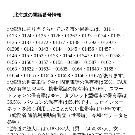
北海道の電話番号情報
北海道に割り当てられている市外局番には、011・
0123・0124・0125・0126・01267・0133・0134・0135・
0136・0137・01372・01377・0138・01392・01397・
01398・0142・0143・0144・0145・01456・01457・
0146・015・0152・0153・0154・01547・0155・01558・
0156・01564・0157・0158・01586・01587・0162・
0163・01632・01634・01635・0164・01648・0165・
01654・01655・01656・01658・0166・0167があります。
北海道の世帯単位でみた固定電話の保有率は55%、FAX
の保有率は32.4%、携帯電話の保有率は30.6%、スマー
トフォンの保有率は88%、タブレット型端末の保有率は
36.5%、パソコンの保有率は65.4%です。またインター
ネットを誰も利用したことがない世帯率は10.6%です。
（総務省 通信利用動向調査（世帯編） 令和4年データを
参照）
北海道の総人口は5,183,687人（男：2,450,393人、女：