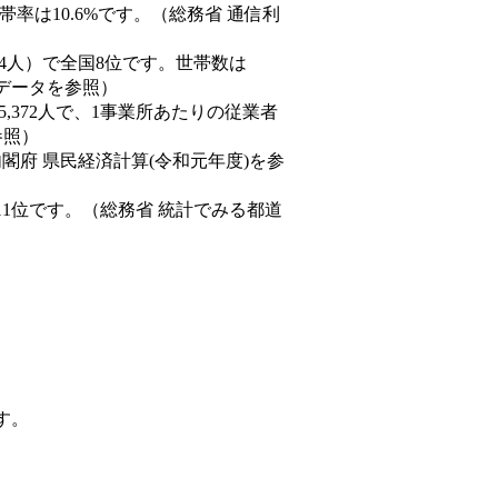
率は10.6%です。（総務省 通信利
33,294人）で全国8位です。世帯数は
態データを参照）
45,372人で、1事業所あたりの従業者
参照）
内閣府 県民経済計算(令和元年度)を参
11位です。（総務省 統計でみる都道
す。