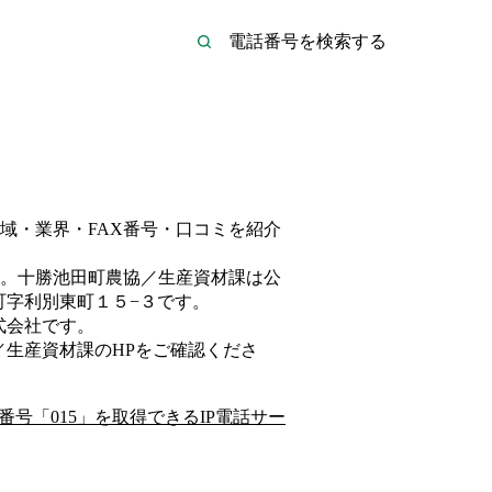
域・業界・FAX番号・口コミを紹介
。
十勝池田町農協／生産資材課は
公
町字利別東町１５−３
です。
式会社
です。
／生産資材課
のHP
をご確認くださ
番号「
015
」を取得できるIP電話サー