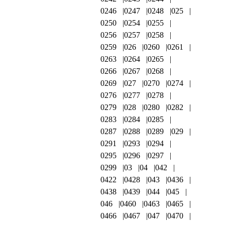
0246
0247
0248
025
0250
0254
0255
0256
0257
0258
0259
026
0260
0261
0263
0264
0265
0266
0267
0268
0269
027
0270
0274
0276
0277
0278
0279
028
0280
0282
0283
0284
0285
0287
0288
0289
029
0291
0293
0294
0295
0296
0297
0299
03
04
042
0422
0428
043
0436
0438
0439
044
045
046
0460
0463
0465
0466
0467
047
0470