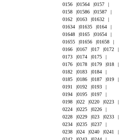
0156
01564
0157
0158
01586
01587
0162
0163
01632
01634
01635
0164
01648
0165
01654
01655
01656
01658
0166
0167
017
0172
0173
0174
0175
0176
0178
0179
018
0182
0183
0184
0185
0186
0187
019
0191
0192
0193
0194
0195
0197
0198
022
0220
0223
0224
0225
0226
0228
0229
023
0233
0234
0235
0237
0238
024
0240
0241
0242
0243
0244