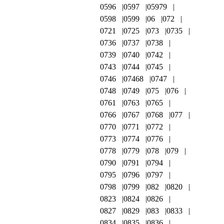
0596
0597
05979
0598
0599
06
072
0721
0725
073
0735
0736
0737
0738
0739
0740
0742
0743
0744
0745
0746
07468
0747
0748
0749
075
076
0761
0763
0765
0766
0767
0768
077
0770
0771
0772
0773
0774
0776
0778
0779
078
079
0790
0791
0794
0795
0796
0797
0798
0799
082
0820
0823
0824
0826
0827
0829
083
0833
0834
0835
0836