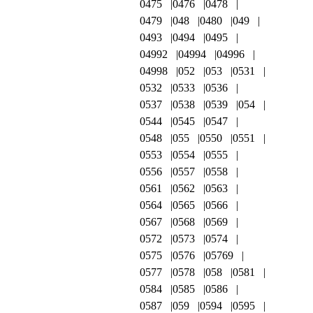
0475
0476
0478
0479
048
0480
049
0493
0494
0495
04992
04994
04996
04998
052
053
0531
0532
0533
0536
0537
0538
0539
054
0544
0545
0547
0548
055
0550
0551
0553
0554
0555
0556
0557
0558
0561
0562
0563
0564
0565
0566
0567
0568
0569
0572
0573
0574
0575
0576
05769
0577
0578
058
0581
0584
0585
0586
0587
059
0594
0595