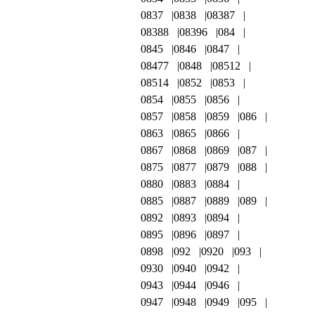
0837
0838
08387
08388
08396
084
0845
0846
0847
08477
0848
08512
08514
0852
0853
0854
0855
0856
0857
0858
0859
086
0863
0865
0866
0867
0868
0869
087
0875
0877
0879
088
0880
0883
0884
0885
0887
0889
089
0892
0893
0894
0895
0896
0897
0898
092
0920
093
0930
0940
0942
0943
0944
0946
0947
0948
0949
095