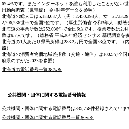
65.4%です。またインターネットを誰も利用したことがない世帯
用動向調査（世帯編） 令和4年データを参照）
北海道の総人口は5,183,687人（男：2,450,393人、女：2,7
2,796,536世帯で全国7位です。（厚生労働省 令和3年人口動
北海道の事業所数は252,036件で全国6位です。従業者数は2,4
数は9.7人です。（総務省 平成26年経済センサス‐基礎調査を
北海道の1人あたり県民所得は283.2万円で全国33位です。（
照）
北海道の消費者物価地域差指数（交通・通信）は100.5で全国
府県のすがた2023を参照）
北海道の電話番号一覧をみる
公共機関・団体に関する電話番号情報
公共機関・団体に関する電話番号は335,758件登録されていま
公共機関・団体に関する電話番号一覧をみる