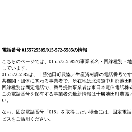
電話番号
0155725585/015-572-5585
の情報
こちらのページでは、
015-572-5585
の事業者名・回線種別・地
しています。
015-572-5585
は、
十勝池田町農協／生産資材課
の電話番号です
共機関・団体
に関わる事業者
で、所在地は北海道中川郡池田
回線種別は
固定電話
で、番号提供事業者は
東日本電信電話株
この電話番号を保有する事業者の最新情報は
十勝池田町農協
い。
なお、固定電話番号「
015
」を取得したい場合には、
固定電話
ビス
をご活用ください。