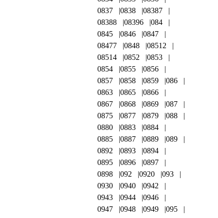
0837
0838
08387
08388
08396
084
0845
0846
0847
08477
0848
08512
08514
0852
0853
0854
0855
0856
0857
0858
0859
086
0863
0865
0866
0867
0868
0869
087
0875
0877
0879
088
0880
0883
0884
0885
0887
0889
089
0892
0893
0894
0895
0896
0897
0898
092
0920
093
0930
0940
0942
0943
0944
0946
0947
0948
0949
095