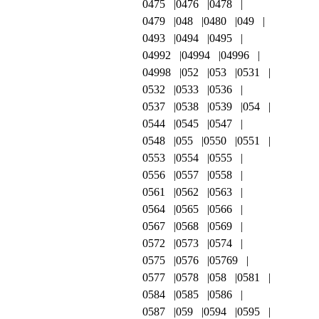
0475
0476
0478
0479
048
0480
049
0493
0494
0495
04992
04994
04996
04998
052
053
0531
0532
0533
0536
0537
0538
0539
054
0544
0545
0547
0548
055
0550
0551
0553
0554
0555
0556
0557
0558
0561
0562
0563
0564
0565
0566
0567
0568
0569
0572
0573
0574
0575
0576
05769
0577
0578
058
0581
0584
0585
0586
0587
059
0594
0595