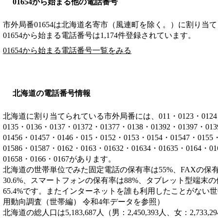
01654から始まる他の電話番号
市外局番
01654
は
北海道名寄市（風連町を除く。）
に割り当て
01654から始まる電話番号は1,174件登録されています。
01654から始まる電話番号一覧をみる
北海道の電話番号情報
北海道に割り当てられている市外局番には、011・0123・0124・012
0135・0136・0137・01372・01377・0138・01392・01397・01
01456・01457・0146・015・0152・0153・0154・01547・0155
01586・01587・0162・0163・01632・01634・01635・0164・0
01658・0166・0167があります。
北海道の世帯単位でみた固定電話の保有率は55%、FAXの保有
30.6%、スマートフォンの保有率は88%、タブレット型端末の
65.4%です。またインターネットを誰も利用したことがない世帯
用動向調査（世帯編） 令和4年データを参照）
北海道の総人口は5,183,687人（男：2,450,393人、女：2,7