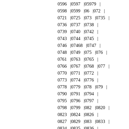
0596
0597
05979
0598
0599
06
072
0721
0725
073
0735
0736
0737
0738
0739
0740
0742
0743
0744
0745
0746
07468
0747
0748
0749
075
076
0761
0763
0765
0766
0767
0768
077
0770
0771
0772
0773
0774
0776
0778
0779
078
079
0790
0791
0794
0795
0796
0797
0798
0799
082
0820
0823
0824
0826
0827
0829
083
0833
0834
0835
0836