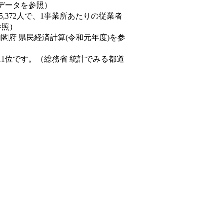
態データを参照）
45,372人で、1事業所あたりの従業者
参照）
内閣府 県民経済計算(令和元年度)を参
11位です。（総務省 統計でみる都道