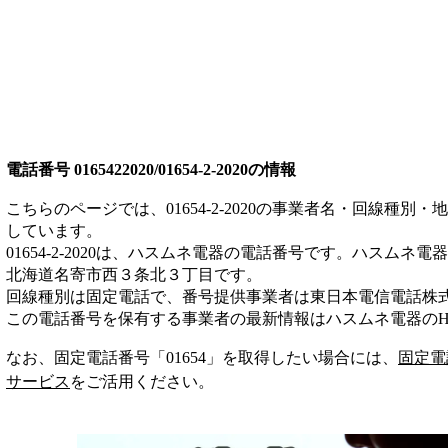
電話番号
0165422020/01654-2-2020
の情報
こちらのページでは、
01654-2-2020
の事業者名・回線種別・地
しています。
01654-2-2020
は、
ハスムネ電器
の電話番号です。
ハスムネ電器
北海道名寄市西３条北３丁目
です。
回線種別は
固定電話
で、番号提供事業者は
東日本電信電話株
この電話番号を保有する事業者の最新情報は
ハスムネ電器
のH
なお、固定電話番号「
01654
」を取得したい場合には、
固定電
サービス
をご活用ください。