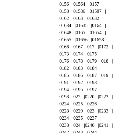
0156
01564
0157
0158
01586
01587
0162
0163
01632
01634
01635
0164
01648
0165
01654
01655
01656
01658
0166
0167
017
0172
0173
0174
0175
0176
0178
0179
018
0182
0183
0184
0185
0186
0187
019
0191
0192
0193
0194
0195
0197
0198
022
0220
0223
0224
0225
0226
0228
0229
023
0233
0234
0235
0237
0238
024
0240
0241
0242
0243
0244