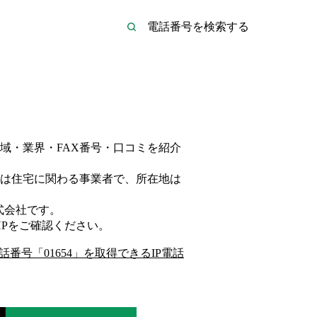
域・業界・FAX番号・口コミを紹介
は
住宅
に関わる事業者
で、所在地は
式会社
です。
P
をご確認ください。
話番号「
01654
」を取得できるIP電話