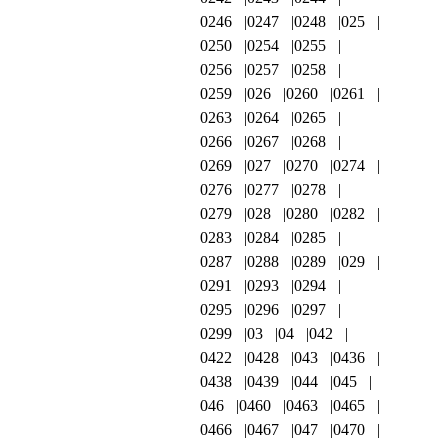
0246
0247
0248
025
0250
0254
0255
0256
0257
0258
0259
026
0260
0261
0263
0264
0265
0266
0267
0268
0269
027
0270
0274
0276
0277
0278
0279
028
0280
0282
0283
0284
0285
0287
0288
0289
029
0291
0293
0294
0295
0296
0297
0299
03
04
042
0422
0428
043
0436
0438
0439
044
045
046
0460
0463
0465
0466
0467
047
0470