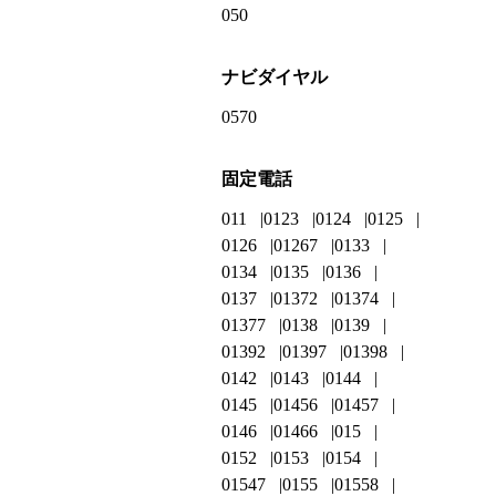
050
ナビダイヤル
0570
固定電話
011
0123
0124
0125
0126
01267
0133
0134
0135
0136
0137
01372
01374
01377
0138
0139
01392
01397
01398
0142
0143
0144
0145
01456
01457
0146
01466
015
0152
0153
0154
01547
0155
01558