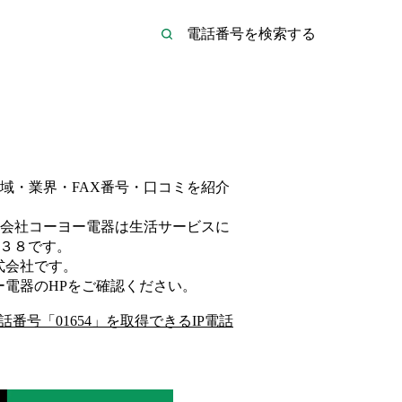
域・業界・FAX番号・口コミを紹介
会社コーヨー電器は
生活サービス
に
３８
です。
式会社
です。
ー電器
のHP
をご確認ください。
話番号「
01654
」を取得できるIP電話