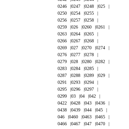
0246
0247
0248
025
0250
0254
0255
0256
0257
0258
0259
026
0260
0261
0263
0264
0265
0266
0267
0268
0269
027
0270
0274
0276
0277
0278
0279
028
0280
0282
0283
0284
0285
0287
0288
0289
029
0291
0293
0294
0295
0296
0297
0299
03
04
042
0422
0428
043
0436
0438
0439
044
045
046
0460
0463
0465
0466
0467
047
0470