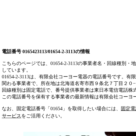
電話番号
0165423113/01654-2-3113
の情報
こちらのページでは、
01654-2-3113
の事業者名・回線種別・地
しています。
01654-2-3113
は、
有限会社コーヨー電器
の電話番号です。
有限
関わる事業者
で、所在地は北海道名寄市西９条北７丁目２０−
回線種別は
固定電話
で、番号提供事業者は
東日本電信電話株
この電話番号を保有する事業者の最新情報は
有限会社コーヨ
なお、固定電話番号「
01654
」を取得したい場合には、
固定電
サービス
をご活用ください。