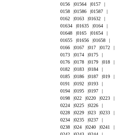
0156
01564
0157
0158
01586
01587
0162
0163
01632
01634
01635
0164
01648
0165
01654
01655
01656
01658
0166
0167
017
0172
0173
0174
0175
0176
0178
0179
018
0182
0183
0184
0185
0186
0187
019
0191
0192
0193
0194
0195
0197
0198
022
0220
0223
0224
0225
0226
0228
0229
023
0233
0234
0235
0237
0238
024
0240
0241
0242
0243
0244