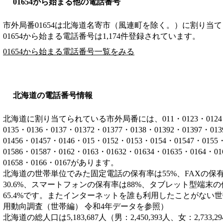
01654から始まる他の電話番号
市外局番
01654
は
北海道名寄市（風連町を除く。）
に割り当て
01654から始まる電話番号は1,174件登録されています。
01654から始まる電話番号一覧をみる
北海道の電話番号情報
北海道に割り当てられている市外局番には、011・0123・0124・012
0135・0136・0137・01372・01377・0138・01392・01397・01
01456・01457・0146・015・0152・0153・0154・01547・0155
01586・01587・0162・0163・01632・01634・01635・0164・0
01658・0166・0167があります。
北海道の世帯単位でみた固定電話の保有率は55%、FAXの保有
30.6%、スマートフォンの保有率は88%、タブレット型端末の
65.4%です。またインターネットを誰も利用したことがない世帯
用動向調査（世帯編） 令和4年データを参照）
北海道の総人口は5,183,687人（男：2,450,393人、女：2,7