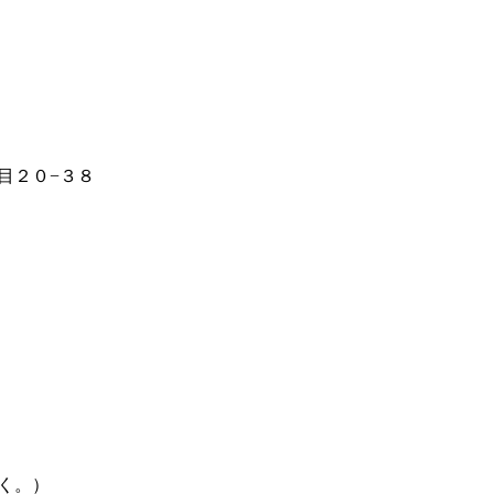
目２０−３８
く。）