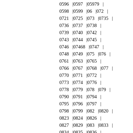
0596
0597
05979
0598
0599
06
072
0721
0725
073
0735
0736
0737
0738
0739
0740
0742
0743
0744
0745
0746
07468
0747
0748
0749
075
076
0761
0763
0765
0766
0767
0768
077
0770
0771
0772
0773
0774
0776
0778
0779
078
079
0790
0791
0794
0795
0796
0797
0798
0799
082
0820
0823
0824
0826
0827
0829
083
0833
0834
0835
0836