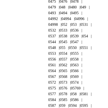
0475
0476
0478
0479
048
0480
049
0493
0494
0495
04992
04994
04996
04998
052
053
0531
0532
0533
0536
0537
0538
0539
054
0544
0545
0547
0548
055
0550
0551
0553
0554
0555
0556
0557
0558
0561
0562
0563
0564
0565
0566
0567
0568
0569
0572
0573
0574
0575
0576
05769
0577
0578
058
0581
0584
0585
0586
0587
059
0594
0595