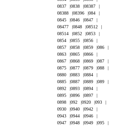
0837
0838
08387
08388
08396
084
0845
0846
0847
08477
0848
08512
08514
0852
0853
0854
0855
0856
0857
0858
0859
086
0863
0865
0866
0867
0868
0869
087
0875
0877
0879
088
0880
0883
0884
0885
0887
0889
089
0892
0893
0894
0895
0896
0897
0898
092
0920
093
0930
0940
0942
0943
0944
0946
0947
0948
0949
095