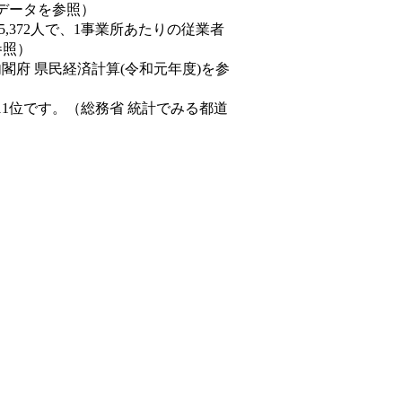
態データを参照）
45,372人で、1事業所あたりの従業者
参照）
内閣府 県民経済計算(令和元年度)を参
11位です。（総務省 統計でみる都道
。