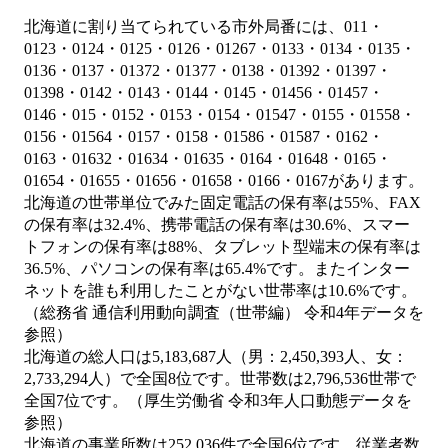
北海道に割り当てられている市外局番には、011・
0123・0124・0125・0126・01267・0133・0134・0135・
0136・0137・01372・01377・0138・01392・01397・
01398・0142・0143・0144・0145・01456・01457・
0146・015・0152・0153・0154・01547・0155・01558・
0156・01564・0157・0158・01586・01587・0162・
0163・01632・01634・01635・0164・01648・0165・
01654・01655・01656・01658・0166・0167があります。
北海道の世帯単位でみた固定電話の保有率は55%、FAX
の保有率は32.4%、携帯電話の保有率は30.6%、スマー
トフォンの保有率は88%、タブレット型端末の保有率は
36.5%、パソコンの保有率は65.4%です。またインター
ネットを誰も利用したことがない世帯率は10.6%です。
（総務省 通信利用動向調査（世帯編） 令和4年データを
参照）
北海道の総人口は5,183,687人（男：2,450,393人、女：
2,733,294人）で全国8位です。世帯数は2,796,536世帯で
全国7位です。（厚生労働省 令和3年人口動態データを
参照）
北海道の事業所数は252,036件で全国6位です。従業者数