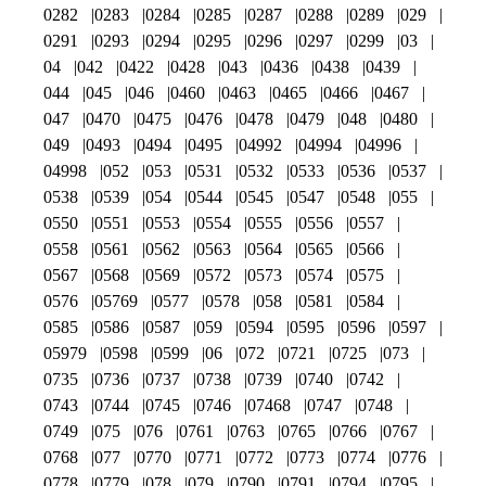
0282
0283
0284
0285
0287
0288
0289
029
0291
0293
0294
0295
0296
0297
0299
03
04
042
0422
0428
043
0436
0438
0439
044
045
046
0460
0463
0465
0466
0467
047
0470
0475
0476
0478
0479
048
0480
049
0493
0494
0495
04992
04994
04996
04998
052
053
0531
0532
0533
0536
0537
0538
0539
054
0544
0545
0547
0548
055
0550
0551
0553
0554
0555
0556
0557
0558
0561
0562
0563
0564
0565
0566
0567
0568
0569
0572
0573
0574
0575
0576
05769
0577
0578
058
0581
0584
0585
0586
0587
059
0594
0595
0596
0597
05979
0598
0599
06
072
0721
0725
073
0735
0736
0737
0738
0739
0740
0742
0743
0744
0745
0746
07468
0747
0748
0749
075
076
0761
0763
0765
0766
0767
0768
077
0770
0771
0772
0773
0774
0776
0778
0779
078
079
0790
0791
0794
0795