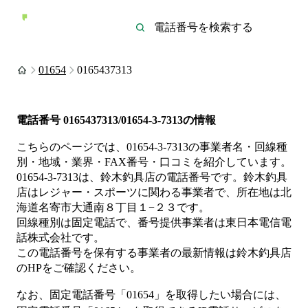
01654
0165437313
電話番号
0165437313/01654-3-7313
の情報
こちらのページでは、
01654-3-7313
の事業者名・回線種
別・地域・業界・FAX番号・口コミを紹介しています。
01654-3-7313
は、
鈴木釣具店
の電話番号です。
鈴木釣具
店は
レジャー・スポーツ
に関わる事業者
で、所在地は北
海道名寄市大通南８丁目１−２３
です。
回線種別は
固定電話
で、番号提供事業者は
東日本電信電
話株式会社
です。
この電話番号を保有する事業者の最新情報は
鈴木釣具店
のHP
をご確認ください。
なお、固定電話番号「
01654
」を取得したい場合には、