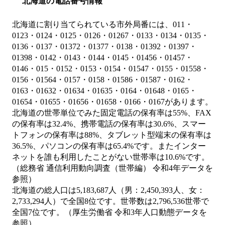
北海道の電話番号情報
北海道に割り当てられている市外局番には、011・
0123・0124・0125・0126・01267・0133・0134・0135・
0136・0137・01372・01377・0138・01392・01397・
01398・0142・0143・0144・0145・01456・01457・
0146・015・0152・0153・0154・01547・0155・01558・
0156・01564・0157・0158・01586・01587・0162・
0163・01632・01634・01635・0164・01648・0165・
01654・01655・01656・01658・0166・0167があります。
北海道の世帯単位でみた固定電話の保有率は55%、FAX
の保有率は32.4%、携帯電話の保有率は30.6%、スマー
トフォンの保有率は88%、タブレット型端末の保有率は
36.5%、パソコンの保有率は65.4%です。またインター
ネットを誰も利用したことがない世帯率は10.6%です。
（総務省 通信利用動向調査（世帯編） 令和4年データを
参照）
北海道の総人口は5,183,687人（男：2,450,393人、女：
2,733,294人）で全国8位です。世帯数は2,796,536世帯で
全国7位です。（厚生労働省 令和3年人口動態データを
参照）