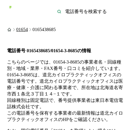
01654
0165438685
電話番号
0165438685/01654-3-8685
の情報
こちらのページでは、
01654-3-8685
の事業者名・回線種
別・地域・業界・FAX番号・口コミを紹介しています。
01654-3-8685
は、
道北カイロプラクティックオフィス
の
電話番号です。
道北カイロプラクティックオフィスは
医
療・健康・介護
に関わる事業者
で、所在地は北海道名寄
市西１条北３丁目１４−１
です。
回線種別は
固定電話
で、番号提供事業者は
東日本電信電
話株式会社
です。
この電話番号を保有する事業者の最新情報は
道北カイロ
プラクティックオフィス
のHP
をご確認ください。