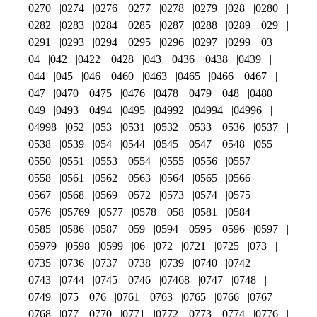
0270
0274
0276
0277
0278
0279
028
0280
0282
0283
0284
0285
0287
0288
0289
029
0291
0293
0294
0295
0296
0297
0299
03
04
042
0422
0428
043
0436
0438
0439
044
045
046
0460
0463
0465
0466
0467
047
0470
0475
0476
0478
0479
048
0480
049
0493
0494
0495
04992
04994
04996
04998
052
053
0531
0532
0533
0536
0537
0538
0539
054
0544
0545
0547
0548
055
0550
0551
0553
0554
0555
0556
0557
0558
0561
0562
0563
0564
0565
0566
0567
0568
0569
0572
0573
0574
0575
0576
05769
0577
0578
058
0581
0584
0585
0586
0587
059
0594
0595
0596
0597
05979
0598
0599
06
072
0721
0725
073
0735
0736
0737
0738
0739
0740
0742
0743
0744
0745
0746
07468
0747
0748
0749
075
076
0761
0763
0765
0766
0767
0768
077
0770
0771
0772
0773
0774
0776