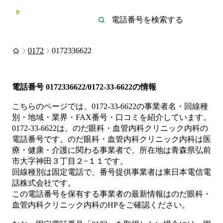
0172
0172336622
電話番号
0172336622/0172-33-6622
の情報
こちらのページでは、
0172-33-6622
の事業者名・回線種
別・地域・業界・FAX番号・口コミを紹介しています。
0172-33-6622
は、
のだ眼科・血管内科クリニック内科
の
電話番号です。
のだ眼科・血管内科クリニック内科は
医
療・健康・介護
に関わる事業者
で、所在地は青森県弘前
市大字神田３丁目２−１１
です。
回線種別は
固定電話
で、番号提供事業者は
東日本電信電
話株式会社
です。
この電話番号を保有する事業者の最新情報は
のだ眼科・
血管内科クリニック内科
のHP
をご確認ください。