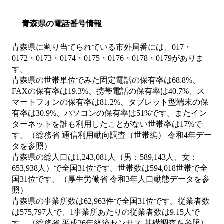
青森県の電話番号情報
青森県に割り当てられている市外局番には、017・
0172・0173・0174・0175・0176・0178・0179がありま
す。
青森県の世帯単位でみた固定電話の保有率は68.8%、
FAXの保有率は19.3%、携帯電話の保有率は40.7%、ス
マートフォンの保有率は81.2%、タブレット型端末の保
有率は30.9%、パソコンの保有率は51%です。またイン
ターネットを誰も利用したことがない世帯率は17%で
す。（総務省 通信利用動向調査（世帯編） 令和4年デー
タを参照）
青森県の総人口は1,243,081人（男：589,143人、女：
653,938人）で全国31位です。世帯数は594,018世帯で全
国31位です。（厚生労働省 令和3年人口動態データを参
照）
青森県の事業所数は62,963件で全国31位です。従業者数
は575,797人で、1事業所あたりの従業者数は9.15人で
す。（総務省 平成26年経済センサス‐基礎調査を参照）